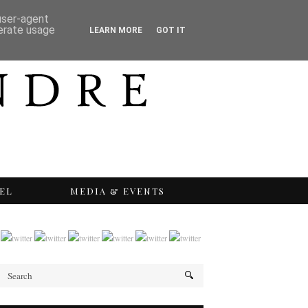
 user-agent
nerate usage
LEARN MORE
GOT IT
EL
MEDIA & EVENTS