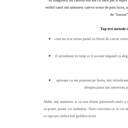
Iti imaginezi un catelus din ala cu mult par si supe
teribil cand imi amintesc cateva scene de prin liceu, 
de "trucuri
Top trei metode d
cine nu si-a intins parul cu fierul de calcat vreod
il intindeam in timp ce il uscam tragand cu deg
aproape ca ma puneam pe burta, imi intindeam 
dreapta pana imi amorteau p
Ahhh, imi amintesc si ca una dintre prietenele mele a ve
ca poate, poate s-o indrepta.
Sunt convinsa ca si voi at
ce tips-uri oldies but goldies aveti.