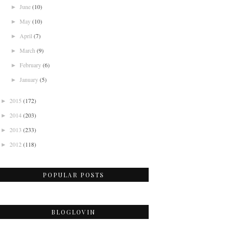
June
(10)
►
May
(10)
►
April
(7)
►
March
(9)
►
February
(6)
►
January
(5)
►
2015
(172)
►
2014
(203)
►
2013
(233)
►
2012
(118)
►
POPULAR POSTS
BLOGLOVIN