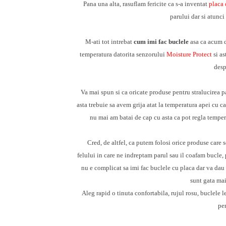
Pana una alta, rasuflam fericite ca s-a inventat
placa 
parului dar si atunc
M-ati tot intrebat
cum imi fac buclele
asa ca acum d
temperatura datorita senzorului
Moisture Protect
si a
desp
Va mai spun si ca oricate produse pentru stralucirea pa
asta trebuie sa avem grija atat la temperatura apei cu c
nu mai am batai de cap cu asta ca pot regla temperat
Cred, de altfel, ca putem folosi orice produse care 
felului in care ne indreptam parul sau il coafam bucle, 
nu e complicat sa imi fac buclele cu placa dar va da
sunt gata mai
Aleg rapid o tinuta confortabila, rujul rosu, buclele 
pen