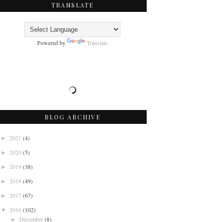
TRANSLATE
Powered by
Translate
BLOG ARCHIVE
2021
(4)
►
2020
(5)
►
2019
(38)
►
2018
(49)
►
2017
(67)
►
2016
(102)
▼
December
(8)
►