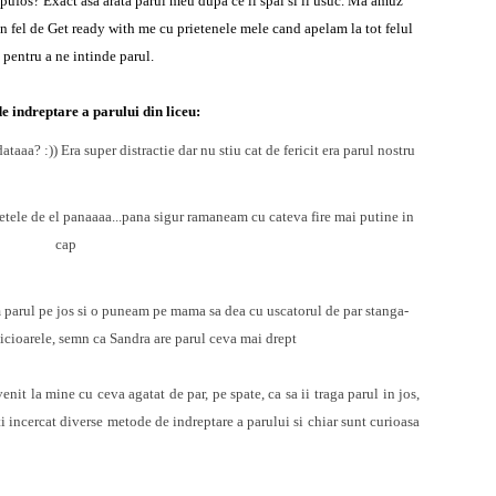
r pufos? Exact asa arata parul meu dupa ce il spal si il usuc. Ma amuz
un fel de Get ready with me cu prietenele mele cand apelam la tot felul
" pentru a ne intinde parul.
e indreptare a parului din liceu:
ataaa? :)) Era super distractie dar nu stiu cat de fericit era parul nostru
etele de el panaaaa...pana sigur ramaneam cu cateva fire mai putine in
cap
parul pe jos si o puneam pe mama sa dea cu uscatorul de par stanga-
icioarele, semn ca Sandra are parul ceva mai drept
nit la mine cu ceva agatat de par, pe spate, ca sa ii traga parul in jos,
i incercat diverse metode de indreptare a parului si chiar sunt curioasa