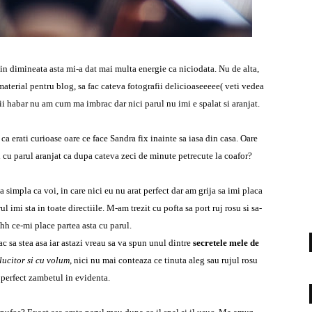
in dimineata asta mi-a dat mai multa energie ca niciodata. Nu de alta,
 material pentru blog, sa fac cateva fotografii delicioaseeeee( veti vedea
iii habar nu am cum ma imbrac dar nici parul nu imi e spalat si aranjat.
a erati curioase oare ce face Sandra fix inainte sa iasa din casa. Oare
 cu parul aranjat ca dupa cateva zeci de minute petrecute la coafor?
a simpla ca voi, in care nici eu nu arat perfect dar am grija sa imi placa
l imi sta in toate directiile. M-am trezit cu pofta sa port ruj rosu si sa-
hh ce-mi place partea asta cu parul.
fac sa stea asa iar astazi vreau sa va spun unul dintre
secretele mele de
alucitor si cu volum
, nici nu mai conteaza ce tinuta aleg sau rujul rosu
 perfect zambetul in evidenta.