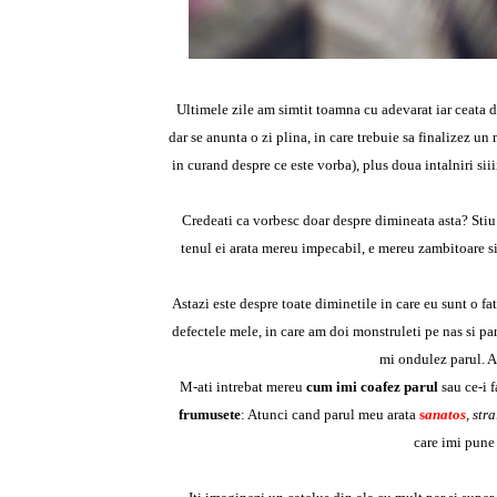
Ultimele zile am simtit toamna cu adevarat iar ceata d
dar se anunta o zi plina, in care trebuie sa finalizez un
in curand despre ce este vorba), plus doua intalniri sii
Credeati ca vorbesc doar despre dimineata asta? Stiu c
tenul ei arata mereu impecabil, e mereu zambitoare si
Astazi este despre toate diminetile in care eu sunt o fat
defectele mele, in care am doi monstruleti pe nas si paru
mi ondulez parul. A
M-ati intrebat mereu
cum imi coafez parul
sau ce-i 
frumusete
:
Atunci cand parul meu arata
s
anatos
, str
care imi pune