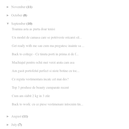
November
(11)
►
October
(8)
►
September
(10)
▼
Toamna asta as purta doar tenisi
Un model de camasa care se potriveste oricarei sil...
Get ready with me sau cum ma pregatesc inainte sa ...
Back to college - Ce tinuta porti in prima zi de f...
Machiajul pentru ochii mei verzi arata cam asa
Am gasit portofelul perfect si niste botine cu toc...
Ce regula vestimentara incalc cel mai des?
Top 3 produse de beauty cumparate recent
Cum am slabit 2 kg in 3 zile
Back to work: cu ce piese vestimenare inlocuim tin...
August
(11)
►
July
(7)
►