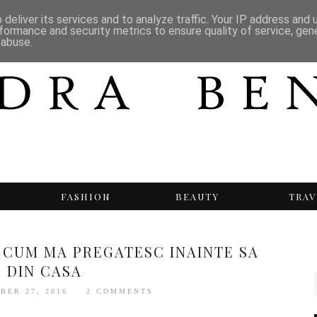
deliver its services and to analyze traffic. Your IP address and
formance and security metrics to ensure quality of service, ge
 abuse.
T
FASHION
BEAUTY
TRAV
 CUM MA PREGATESC INAINTE SA
S DIN CASA
BER 27, 2016
2 COMMENTS