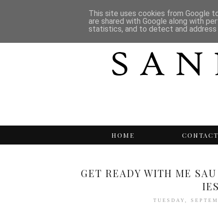
This site uses cookies from Google to 
are shared with Google along with per
statistics, and to detect and address
HOME
CONTAC
GET READY WITH ME SAU
IE
TUESDAY, SEPTEM