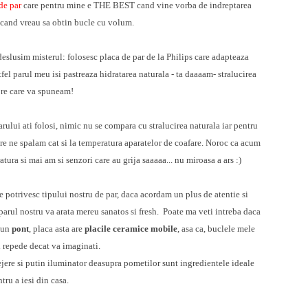
de par
care pentru mine e THE BEST cand vine vorba de indreptarea
i cand vreau sa obtin bucle cu volum.
eslusim misterul: folosesc placa de par de la Philips care adapteaza
stfel parul meu isi pastreaza hidratarea naturala - ta daaaam- stralucirea
re care va spuneam!
rului ati folosi,
nimic nu se compara cu stralucirea naturala
iar pentru
are ne spalam cat si la temperatura aparatelor de coafare. Noroc ca acum
ura si mai am si senzori care au grija saaaaa... nu miroasa a ars :)
se potrivesc tipului nostru de par, daca acordam un plus de atentie si
parul nostru va arata mereu sanatos si fresh.
Poate ma veti intreba daca
u un
pont
, placa asta are
placile ceramice mobile
, asa ca, buclele mele
 repede decat va imaginati.
lejere si putin iluminator deasupra pometilor sunt ingredientele ideale
tru a iesi din casa.