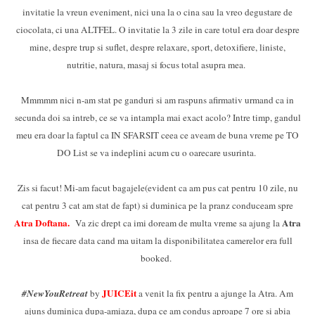
invitatie la vreun eveniment, nici una la o cina sau la vreo degustare de
ciocolata, ci una ALTFEL. O invitatie la 3 zile in care totul era doar despre
mine, despre trup si suflet, despre relaxare, sport, detoxifiere, liniste,
nutritie, natura, masaj si focus total asupra mea.
Mmmmm nici n-am stat pe ganduri si am raspuns afirmativ urmand ca in
secunda doi sa intreb, ce se va intampla mai exact acolo? Intre timp, gandul
meu era doar la faptul ca IN SFARSIT ceea ce aveam de buna vreme pe TO
DO List se va indeplini acum cu o oarecare usurinta.
Zis si facut! Mi-am facut bagajele(evident ca am pus cat pentru 10 zile, nu
cat pentru 3 cat am stat de fapt) si duminica pe la pranz conduceam spre
Atra Doftana.
Atra
Va zic drept ca imi doream de multa vreme sa ajung la
insa de fiecare data cand ma uitam la disponibilitatea camerelor era full
booked.
JUICEit
#NewYouRetreat
by
a venit la fix pentru a ajunge la Atra. Am
ajuns duminica dupa-amiaza, dupa ce am condus aproape 7 ore si abia