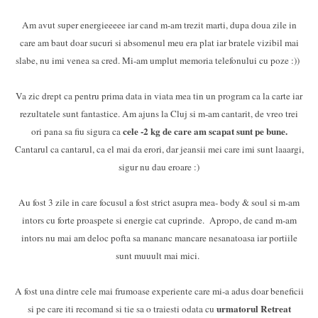
Am avut super energieeeee iar cand m-am trezit marti, dupa doua zile in
care am baut doar sucuri si absomenul meu era plat iar bratele vizibil mai
slabe, nu imi venea sa cred. Mi-am umplut memoria telefonului cu poze :))
Va zic drept ca pentru prima data in viata mea tin un program ca la carte iar
rezultatele sunt fantastice. Am ajuns la Cluj si m-am cantarit, de vreo trei
cele -2 kg de care am scapat sunt pe bune.
ori pana sa fiu sigura ca
Cantarul ca cantarul, ca el mai da erori, dar jeansii mei care imi sunt laaargi,
sigur nu dau eroare :)
Au fost 3 zile in care focusul a fost strict asupra mea- body & soul si m-am
intors cu forte proaspete si energie cat cuprinde. Apropo, de cand m-am
intors nu mai am deloc pofta sa mananc mancare nesanatoasa iar portiile
sunt muuult mai mici.
A fost una dintre cele mai frumoase experiente care mi-a adus doar beneficii
urmatorul Retreat
si pe care iti recomand si tie sa o traiesti odata cu