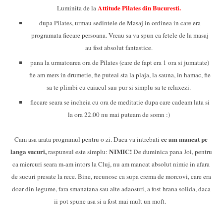
Attitude Pilates din Bucuresti.
Luminita de la
dupa Pilates, urmau sedintele de Masaj in ordinea in care era
programata fiecare persoana. Vreau sa va spun ca fetele de la masaj
au fost absolut fantastice.
pana la urmatoarea ora de Pilates (care de fapt era 1 ora si jumatate)
fie am mers in drumetie, fie puteai sta la plaja, la sauna, in hamac, fie
sa te plimbi cu caiacul sau pur si simplu sa te relaxezi.
fiecare seara se incheia cu ora de meditatie dupa care cadeam lata si
la ora 22.00 nu mai puteam de somn :)
ce am mancat pe
Cam asa arata programul pentru o zi. Daca va intrebati
langa sucuri,
NIMIC!
raspunsul este simplu:
De duminica pana Joi, pentru
ca miercuri seara m-am intors la Cluj, nu am mancat absolut nimic in afara
de sucuri presate la rece. Bine, recunosc ca supa crema de morcovi, care era
doar din legume, fara smanatana sau alte adaosuri, a fost hrana solida, daca
ii pot spune asa si a fost mai mult un moft.