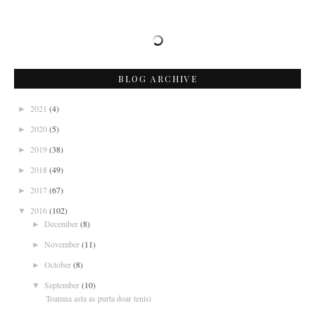
BLOG ARCHIVE
2021
(4)
►
2020
(5)
►
2019
(38)
►
2018
(49)
►
2017
(67)
►
2016
(102)
▼
December
(8)
►
November
(11)
►
October
(8)
►
September
(10)
▼
Toamna asta as purta doar tenisi