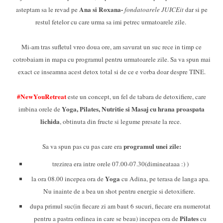
Ana si Roxana-
asteptam sa le revad pe
fondatoarele JUICEit
dar si pe
restul fetelor cu care urma sa imi petrec urmatoarele zile.
Mi-am tras sufletul vreo doua ore, am savurat un suc rece in timp ce
cotrobaiam in mapa cu programul pentru urmatoarele zile. Sa va spun mai
exact ce inseamna acest detox total si de ce e vorba doar despre TINE.
#NewYouRetreat
este un concept, un fel de tabara de detoxifiere, care
Yoga, Pilates, Nutritie si Masaj cu hrana proaspata
imbina orele de
lichida
, obtinuta din fructe si legume presate la rece.
programul unei zile:
Sa va spun pas cu pas care era
trezirea era intre orele 07.00-07.30(dimineataaa :) )
Yoga
la ora 08.00 incepea ora de
cu Adina, pe terasa de langa apa.
Nu inainte de a bea un shot pentru energie si detoxifiere.
dupa primul suc(in fiecare zi am baut 6 sucuri, fiecare era numerotat
Pilates
pentru a pastra ordinea in care se beau) incepea ora de
cu