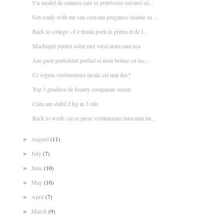
Un model de camasa care se potriveste oricarei sil...
Get ready with me sau cum ma pregatesc inainte sa ...
Back to college - Ce tinuta porti in prima zi de f...
Machiajul pentru ochii mei verzi arata cam asa
Am gasit portofelul perfect si niste botine cu toc...
Ce regula vestimentara incalc cel mai des?
Top 3 produse de beauty cumparate recent
Cum am slabit 2 kg in 3 zile
Back to work: cu ce piese vestimenare inlocuim tin...
August
(11)
►
July
(7)
►
June
(10)
►
May
(10)
►
April
(7)
►
March
(9)
►