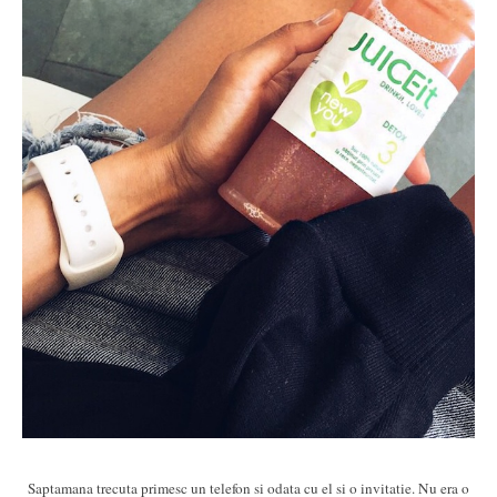
Saptamana trecuta primesc un telefon si odata cu el si o invitatie. Nu era o