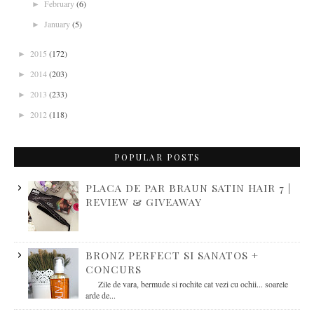
February
(6)
►
January
(5)
►
2015
(172)
►
2014
(203)
►
2013
(233)
►
2012
(118)
►
POPULAR POSTS
PLACA DE PAR BRAUN SATIN HAIR 7 |
REVIEW & GIVEAWAY
BRONZ PERFECT SI SANATOS +
CONCURS
Zile de vara, bermude si rochite cat vezi cu ochii... soarele
arde de...