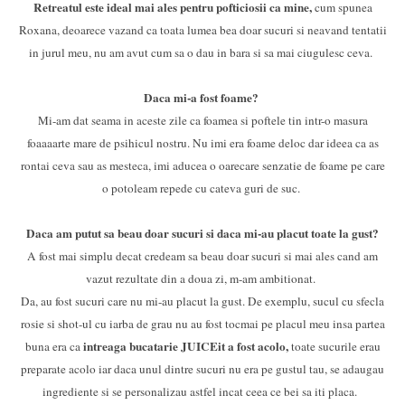
Retreatul este ideal mai ales pentru pofticiosii ca mine,
cum spunea
Roxana, deoarece vazand ca toata lumea bea doar sucuri si neavand tentatii
in jurul meu, nu am avut cum sa o dau in bara si sa mai ciugulesc ceva.
Daca mi-a fost foame?
Mi-am dat seama in aceste zile ca foamea si poftele tin intr-o masura
foaaaarte mare de psihicul nostru. Nu imi era foame deloc dar ideea ca as
rontai ceva sau as mesteca, imi aducea o oarecare senzatie de foame pe care
o potoleam repede cu cateva guri de suc.
Daca am putut sa beau doar sucuri si daca mi-au placut toate la gust?
A fost mai simplu decat credeam sa beau doar sucuri si mai ales cand am
vazut rezultate din a doua zi, m-am ambitionat.
Da, au fost sucuri care nu mi-au placut la gust. De exemplu, sucul cu sfecla
rosie si shot-ul cu iarba de grau nu au fost tocmai pe placul meu insa partea
intreaga bucatarie JUICEit a fost acolo,
buna era ca
toate sucurile erau
preparate acolo iar daca unul dintre sucuri nu era pe gustul tau, se adaugau
ingrediente si se personalizau astfel incat ceea ce bei sa iti placa.