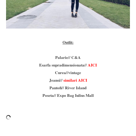
Outfit:
Palarie// C&A
Esarfa supradimensionata//
AICI
Curea//vintage
Jeansi//
similari AICI
Pantofi// River Island
Poseta// Expo Bag Iulius Mall