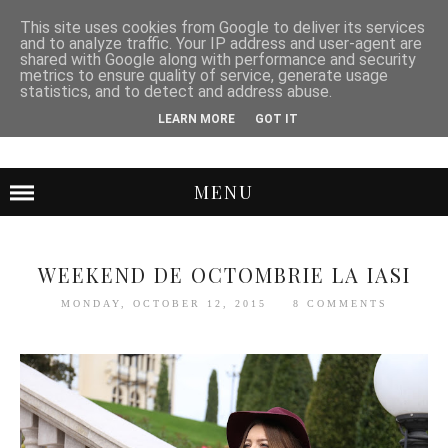
This site uses cookies from Google to deliver its services
and to analyze traffic. Your IP address and user-agent are
shared with Google along with performance and security
metrics to ensure quality of service, generate usage
statistics, and to detect and address abuse.
LEARN MORE
GOT IT
MENU
WEEKEND DE OCTOMBRIE LA IASI
MONDAY, OCTOBER 12, 2015
8 COMMENTS