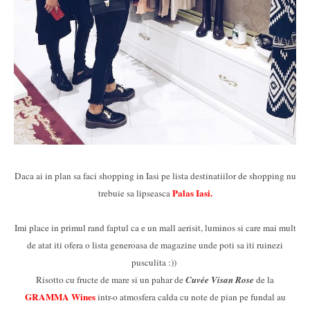
Daca ai in plan sa faci shopping in Iasi pe lista destinatiilor de shopping nu
Palas Iasi.
trebuie sa lipseasca
Imi place in primul rand faptul ca e un mall aerisit, luminos si care mai mult
de atat iti ofera o lista generoasa de magazine unde poti sa iti ruinezi
pusculita :))
Risotto cu fructe de mare si un pahar de
Cuvée Visan Rose
de la
GRAMMA
Wines
intr-o atmosfera calda cu note de pian pe fundal au