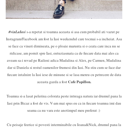
#vinLaIasi
s-a repetat si toamna aceasta si asa cum probabil ati vazut pe
Instagram/Facebook am fost la Iasi weekendul care tocmai s-a incheiat. Asa
se face ca vineri dimineata, pe o ploaie marunta si o ceata care inca nu se
ridicase, am pornit spre Iasi, entuziasmata ca de fiecare data mai ales ca
aveam sa-i revad pe Raileni adica Madalina si Alex, pe Carmen, Madalina
dar si Daniela si restul oamenilor frumosi din Iasi. Nu stiu cum se face dar
fiecare intalnire la Iasi iese de minune si se lasa mereu cu petrecere de data
Cafe Papillon.
aceasta gazda a fost
Toamna si-a lasat pelerina colorata peste intreaga natura iar drumul pana la
Iasi prin Bicaz a fost de vis. V-am mai spus eu ca in fiecare toamna imi dau
seama ca nu vara este anotimpul meu preferat :)
Cu peisaje feerice si povesti interminabile cu Ioana&Nick, drumul pana la