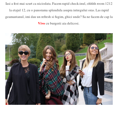
Iasi a fost mai scurt ca niciodata. Facem rapid check-inul, ohhhh room 1212
la etajul 12, cu o panorama splendida asupra intregului oras. Las rapid
geamantanul, imi dau un refresh si fugim, ghici unde? Sa ne facem de cap la
Vivo
cu burgerii aia delicosi.