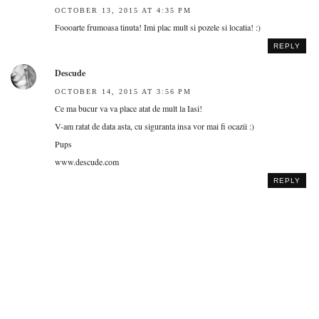
OCTOBER 13, 2015 AT 4:35 PM
Foooarte frumoasa tinuta! Imi plac mult si pozele si locatia! :)
REPLY
Descude
OCTOBER 14, 2015 AT 3:56 PM
Ce ma bucur va va place atat de mult la Iasi!
V-am ratat de data asta, cu siguranta insa vor mai fi ocazii :)
Pups
www.descude.com
REPLY