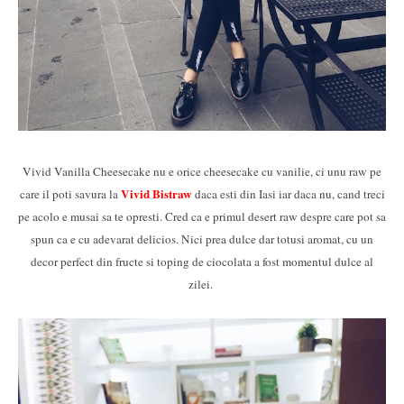
Vivid Vanilla Cheesecake nu e orice cheesecake cu vanilie, ci unu raw pe
Vivid Bistraw
care il poti savura la
daca esti din Iasi iar daca nu, cand treci
pe acolo e musai sa te opresti. Cred ca e primul desert raw despre care pot sa
spun ca e cu adevarat delicios. Nici prea dulce dar totusi aromat, cu un
decor perfect din fructe si toping de ciocolata a fost momentul dulce al
zilei.