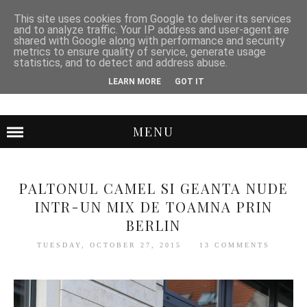
This site uses cookies from Google to deliver its services
and to analyze traffic. Your IP address and user-agent are
shared with Google along with performance and security
metrics to ensure quality of service, generate usage
statistics, and to detect and address abuse.
LEARN MORE
GOT IT
MENU
PALTONUL CAMEL SI GEANTA NUDE
INTR-UN MIX DE TOAMNA PRIN
BERLIN
TUESDAY, OCTOBER 27, 2015
13 COMMENTS