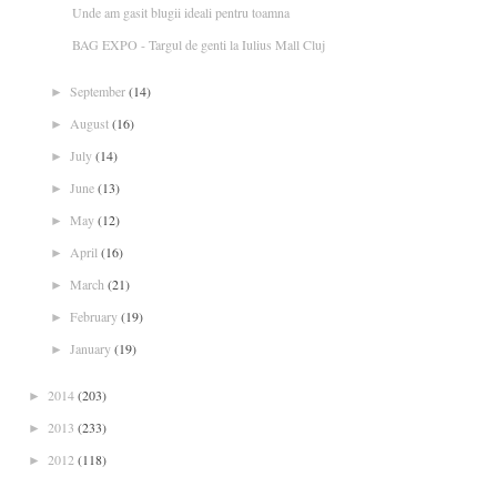
Unde am gasit blugii ideali pentru toamna
BAG EXPO - Targul de genti la Iulius Mall Cluj
September
(14)
►
August
(16)
►
July
(14)
►
June
(13)
►
May
(12)
►
April
(16)
►
March
(21)
►
February
(19)
►
January
(19)
►
2014
(203)
►
2013
(233)
►
2012
(118)
►