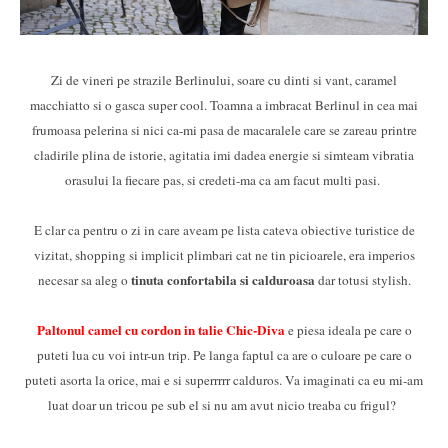
Zi de vineri pe strazile Berlinului, soare cu dinti si vant, caramel
macchiatto si o gasca super cool. Toamna a imbracat Berlinul in cea mai
frumoasa pelerina si nici ca-mi pasa de macaralele care se zareau printre
cladirile plina de istorie, agitatia imi dadea energie si simteam vibratia
orasului la fiecare pas, si credeti-ma ca am facut multi pasi.
E clar ca pentru o zi in care aveam pe lista cateva obiective turistice de
vizitat, shopping si implicit plimbari cat ne tin picioarele, era imperios
tinuta confortabila si calduroasa
necesar sa aleg o
dar totusi stylish.
Paltonul camel cu cordon in talie Chic-Diva
e piesa ideala pe care o
puteti lua cu voi intr-un trip. Pe langa faptul ca are o culoare pe care o
puteti asorta la orice, mai e si superrrrr calduros. Va imaginati ca eu mi-am
luat doar un tricou pe sub el si nu am avut nicio treaba cu frigul?