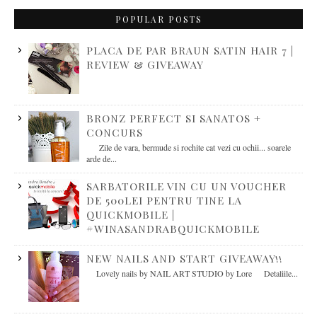
POPULAR POSTS
PLACA DE PAR BRAUN SATIN HAIR 7 |
REVIEW & GIVEAWAY
BRONZ PERFECT SI SANATOS +
CONCURS
Zile de vara, bermude si rochite cat vezi cu ochii... soarele
arde de...
SARBATORILE VIN CU UN VOUCHER
DE 500LEI PENTRU TINE LA
QUICKMOBILE |
#WINASANDRABQUICKMOBILE
NEW NAILS AND START GIVEAWAY!!
Lovely nails by NAIL ART STUDIO by Lore Detaliile...