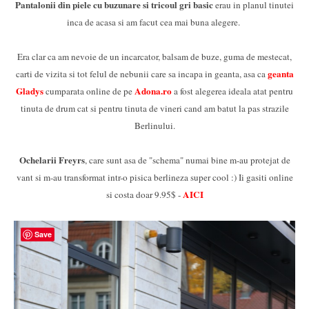
Pantalonii din piele cu buzunare si tricoul gri basic
erau in planul tinutei
inca de acasa si am facut cea mai buna alegere.
Era clar ca am nevoie de un incarcator, balsam de buze, guma de mestecat,
geanta
carti de vizita si tot felul de nebunii care sa incapa in geanta, asa ca
Gladys
Adona.ro
cumparata online de pe
a fost alegerea ideala atat pentru
tinuta de drum cat si pentru tinuta de vineri cand am batut la pas strazile
Berlinului.
Ochelarii Freyrs
, care sunt asa de "schema" numai bine m-au protejat de
vant si m-au transformat intr-o pisica berlineza super cool :) Ii gasiti online
AICI
si costa doar 9.95$ -
Save