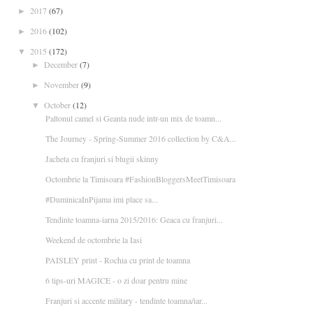
2017
(67)
►
2016
(102)
►
2015
(172)
▼
December
(7)
►
November
(9)
►
October
(12)
▼
Paltonul camel si Geanta nude intr-un mix de toamn...
The Journey - Spring-Summer 2016 collection by C&A...
Jacheta cu franjuri si blugii skinny
Octombrie la Timisoara #FashionBloggersMeetTimisoara
#DuminicaInPijama imi place sa...
Tendinte toamna-iarna 2015/2016: Geaca cu franjuri...
Weekend de octombrie la Iasi
PAISLEY print - Rochia cu print de toamna
6 tips-uri MAGICE - o zi doar pentru mine
Franjuri si accente military - tendinte toamna/iar...