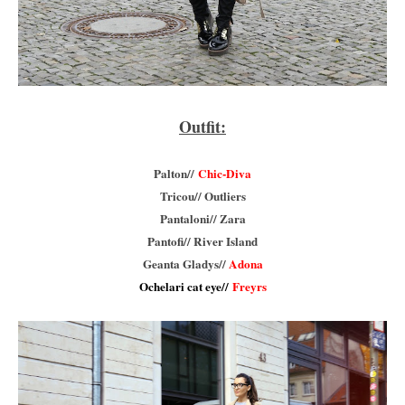
Outfit:
Palton//
Chic-Diva
Tricou// Outliers
Pantaloni// Zara
Pantofi// River Island
Geanta Gladys//
Adona
Ochelari cat eye//
Freyrs