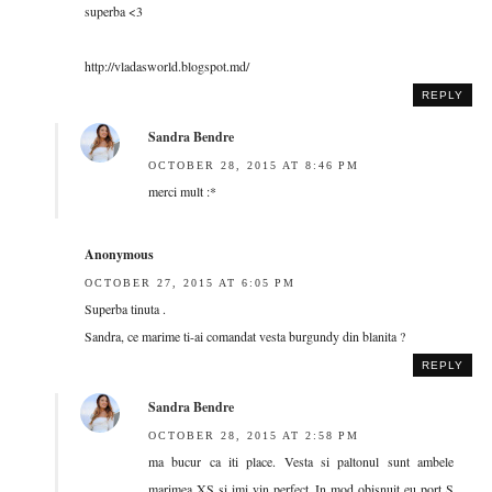
superba <3
http://vladasworld.blogspot.md/
REPLY
Sandra Bendre
OCTOBER 28, 2015 AT 8:46 PM
merci mult :*
Anonymous
OCTOBER 27, 2015 AT 6:05 PM
Superba tinuta .
Sandra, ce marime ti-ai comandat vesta burgundy din blanita ?
REPLY
Sandra Bendre
OCTOBER 28, 2015 AT 2:58 PM
ma bucur ca iti place. Vesta si paltonul sunt ambele
marimea XS si imi vin perfect. In mod obisnuit eu port S