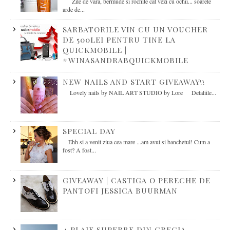
Zile de vara, bermude si rochite cat vezi cu ochii... soarele
arde de...
SARBATORILE VIN CU UN VOUCHER
DE 500LEI PENTRU TINE LA
QUICKMOBILE |
#WINASANDRABQUICKMOBILE
NEW NAILS AND START GIVEAWAY!!
Lovely nails by NAIL ART STUDIO by Lore Detaliile...
SPECIAL DAY
Ehh si a venit ziua cea mare ...am avut si banchetul! Cum a
fost? A fost...
GIVEAWAY | CASTIGA O PERECHE DE
PANTOFI JESSICA BUURMAN
4 PLAJE SUPERBE DIN GRECIA-