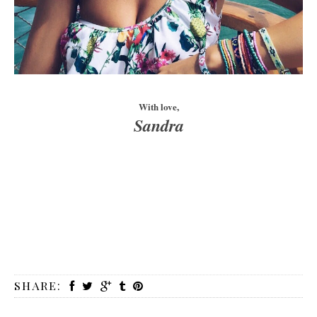
With love,
Sandra
SHARE: