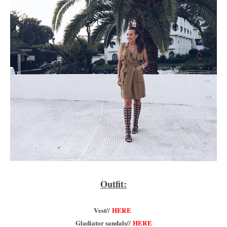
Outfit:
Vest//
HERE
Gladiator sandals//
HERE