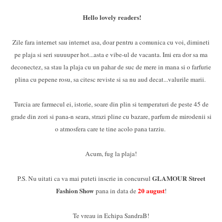
Hello lovely readers!
Zile fara internet sau internet asa, doar pentru a comunica cu voi, dimineti
pe plaja si seri suuuuper hot...asta e vibe-ul de vacanta. Imi era dor sa ma
deconectez, sa stau la plaja cu un pahar de suc de mere in mana si o farfurie
plina cu pepene rosu, sa citesc reviste si sa nu aud decat...valurile marii.
Turcia are farmecul ei, istorie, soare din plin si temperaturi de peste 45 de
grade din zori si pana-n seara, strazi pline cu bazare, parfum de mirodenii si
o atmosfera care te tine acolo pana tarziu.
Acum, fug la plaja!
GLAMOUR Street
P.S. Nu uitati ca va mai puteti inscrie in concursul
Fashion Show
20 august
pana in data de
!
Te vreau in Echipa SandraB!