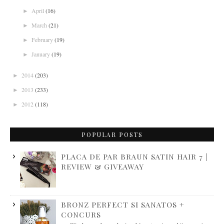
April
(16)
►
March
(21)
►
February
(19)
►
January
(19)
►
2014
(203)
►
2013
(233)
►
2012
(118)
►
POPULAR POSTS
PLACA DE PAR BRAUN SATIN HAIR 7 |
REVIEW & GIVEAWAY
BRONZ PERFECT SI SANATOS +
CONCURS