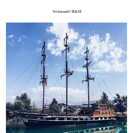
Swimsuit// H&M