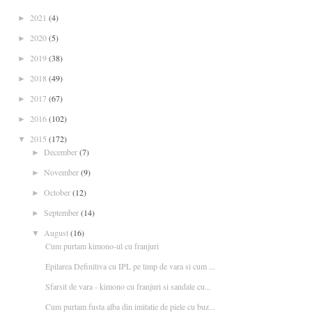
2021
(4)
►
2020
(5)
►
2019
(38)
►
2018
(49)
►
2017
(67)
►
2016
(102)
►
2015
(172)
▼
December
(7)
►
November
(9)
►
October
(12)
►
September
(14)
►
August
(16)
▼
Cum purtam kimono-ul cu franjuri
Epilarea Definitiva cu IPL pe timp de vara si cum ...
Sfarsit de vara - kimono cu franjuri si sandale cu...
Cum purtam fusta alba din imitatie de piele cu buz...