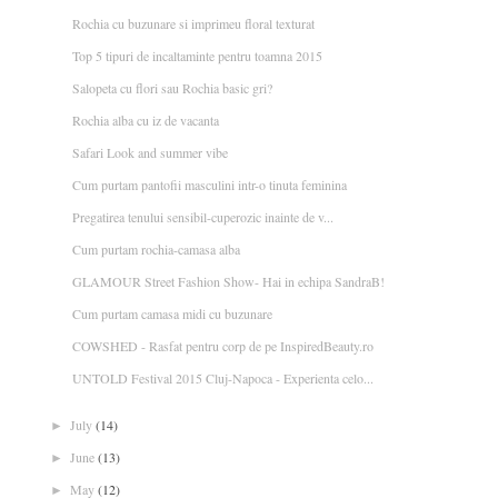
Rochia cu buzunare si imprimeu floral texturat
Top 5 tipuri de incaltaminte pentru toamna 2015
Salopeta cu flori sau Rochia basic gri?
Rochia alba cu iz de vacanta
Safari Look and summer vibe
Cum purtam pantofii masculini intr-o tinuta feminina
Pregatirea tenului sensibil-cuperozic inainte de v...
Cum purtam rochia-camasa alba
GLAMOUR Street Fashion Show- Hai in echipa SandraB!
Cum purtam camasa midi cu buzunare
COWSHED - Rasfat pentru corp de pe InspiredBeauty.ro
UNTOLD Festival 2015 Cluj-Napoca - Experienta celo...
July
(14)
►
June
(13)
►
May
(12)
►