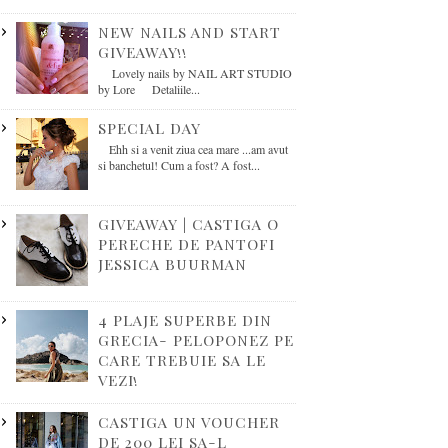
NEW NAILS AND START
GIVEAWAY!!
Lovely nails by NAIL ART STUDIO
by Lore Detaliile...
SPECIAL DAY
Ehh si a venit ziua cea mare ...am avut
si banchetul! Cum a fost? A fost...
GIVEAWAY | CASTIGA O
PERECHE DE PANTOFI
JESSICA BUURMAN
4 PLAJE SUPERBE DIN
GRECIA- PELOPONEZ PE
CARE TREBUIE SA LE
VEZI!
CASTIGA UN VOUCHER
DE 200 LEI SA-L