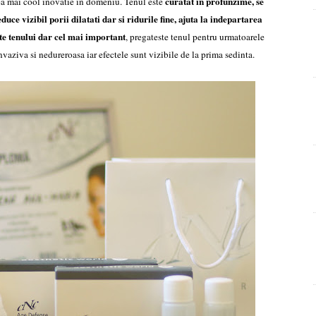
curatat in profunzime, se
ea mai cool inovatie in domeniu. Tenul este
uce vizibil porii dilatati dar si ridurile fine, ajuta la indepartarea
ate tenului dar cel mai important
, pregateste tenul pentru urmatoarele
vaziva si nedureroasa iar efectele sunt vizibile de la prima sedinta.