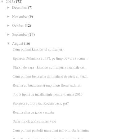
2015
(172)
▼
December
(7)
►
November
(9)
►
October
(12)
►
September
(14)
►
August
(16)
▼
Cum purtam kimono-ul cu franjuri
Epilarea Definitiva cu IPL pe timp de vara si cum ...
Sfarsit de vara - kimono cu franjuri si sandale cu...
Cum purtam fusta alba din imitatie de piele cu buz...
Rochia cu buzunare si imprimeu floral texturat
Top 5 tipuri de incaltaminte pentru toamna 2015
Salopeta cu flori sau Rochia basic gri?
Rochia alba cu iz de vacanta
Safari Look and summer vibe
Cum purtam pantofii masculini intr-o tinuta feminina