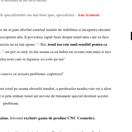
a si decorata in alb m-a cucerit.
Ana
Armean
e specialistului sau mai bine spus, specialistei -
 mi se pare absolut esential inainte de stabilirea si inceperea oricarui
escoperim alta. Ii povestesc rapid Anei despre tenul meu care isi face
tenul tau este unul sensibil pentru ca
cesta iar ea imi spune: "- Stii,
: "- nu pot sa cred, iti dai seama ca eu habar nu aveam cum arata si nici
lea rosii care se regasesc ici-colo pe ten"
a cineva cu aceasta problema- cuperoza?
i pui totul pe seama oboselii tenului, a produselor neadecvate ori a altor
t si prin urmare tenul are nevoie de tratament special destinat acestei
probleme.
nzime
exclusiv gama de produse CNC Cosmetics.
, folosind