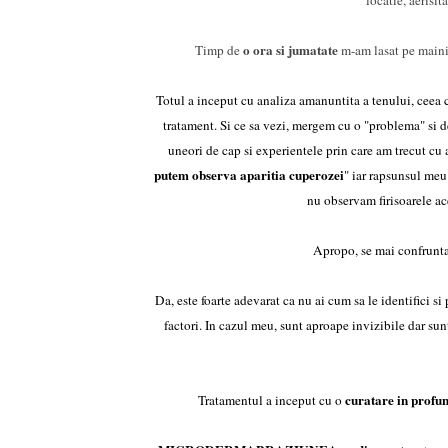
locatie, aerisit
o ora si jumatate
Timp de
m-am lasat pe mainil
Totul a inceput cu analiza amanuntita a tenului, ceea ce
tratament. Si ce sa vezi, mergem cu o "problema" si d
uneori de cap si experientele prin care am trecut cu a
putem observa aparitia cuperozei
" iar rapsunsul meu
nu observam firisoarele ace
Apropo, se mai confrunt
Da, este foarte adevarat ca nu ai cum sa le identifici s
factori. In cazul meu, sunt aproape invizibile dar sun
curatare in profu
Tratamentul a inceput cu o