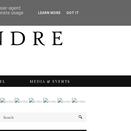
 user-agent
nerate usage
LEARN MORE
GOT IT
EL
MEDIA & EVENTS