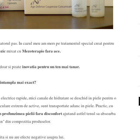
matorul pas. In cazul meu am mers pe tratamentul special creat pentru
ozic
Mezoterapie fara ace.
mixat cu
inovatia pentru un ten mai tanar.
 doar si poate
 intampla mai exact?
electrice rapide, mici canale de hidratare se deschid in piele pentru o
ulare extrem de active, sunt transportate adanc in piele. Practic, cu
n profunzimea pielii fara disconfort
ajutand astfel tenul sa absoarba
bun" din compozitia produselor.
ita si nu are efecte negative asupra lui.