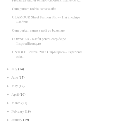
Pregatirea tenului sensibil-cuperozic inainte de v...
Cum purtam rochia-camasa alba
GLAMOUR Street Fashion Show- Hai in echipa
SandraB!
Cum purtam camasa midi cu buzunare
COWSHED - Rasfat pentru corp de pe
InspiredBeauty.ro
UNTOLD Festival 2015 Cluj-Napoca - Experienta
celo...
July
(14)
►
June
(13)
►
May
(12)
►
April
(16)
►
March
(21)
►
February
(19)
►
January
(19)
►