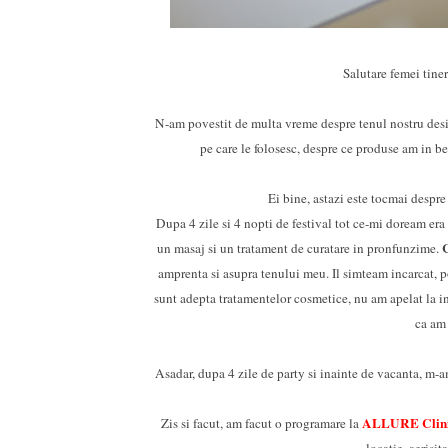
Salutare femei tiner
N-am povestit de multa vreme despre tenul nostru desi
pe care le folosesc, despre ce produse am in be
Ei bine, astazi este tocmai despr
Dupa 4 zile si 4 nopti de festival tot ce-mi doream era
C
un masaj si un tratament de curatare in pronfunzime.
amprenta si asupra tenului meu. Il simteam incarcat, po
sunt adepta tratamentelor cosmetice, nu am apelat la inj
ca am
Asadar, dupa 4 zile de party si inainte de vacanta, m-am
ALLURE Clini
Zis si facut, am facut o programare la