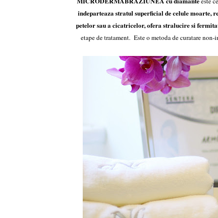
MICRODERMABRAZIUNEA cu diamante
este c
indeparteaza stratul superficial de celule moarte, red
petelor sau a cicatricelor, ofera stralucire si fermit
etape de tratament. Este o metoda de curatare non-in