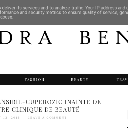
deliver its services and to analyze traffic. Your IP address and
formance and security metrics to ensure quality of service, ge
 abuse.
T
FASHION
BEAUTY
TRAV
ENSIBIL-CUPEROZIC INAINTE DE
URE CLINIQUE DE BEAUTÉ
 12, 2015
LEAVE A COMMENT