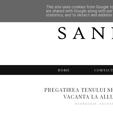
This site uses cookies from Google to 
are shared with Google along with per
statistics, and to detect and address
HOME
CONTAC
PREGATIREA TENULUI S
VACANTA LA ALL
WEDNESDAY, AUGUST