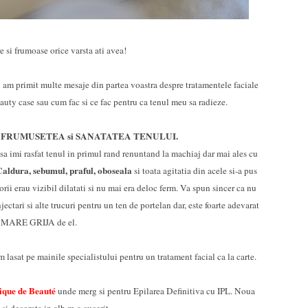
e si frumoase orice varsta ati avea!
 am primit multe mesaje din partea voastra despre tratamentele faciale
auty case sau cum fac si ce fac pentru ca tenul meu sa radieze.
FRUMUSETEA si SANATATEA TENULUI.
e
 sa imi rasfat tenul in primul rand renuntand la machiaj dar mai ales cu
aldura, sebumul, praful, oboseala
si toata agitatia din acele si-a pus
rii erau vizibil dilatati si nu mai era deloc ferm. Va spun sincer ca nu
ectari si alte trucuri pentru un ten de portelan dar, este foarte adevarat
 MARE GRIJA de el.
 lasat pe mainile specialistului pentru un tratament facial ca la carte.
que de B
eauté
unde merg si pentru Epilarea Definitiva cu IPL. Noua