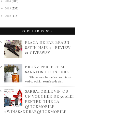
2014
(203)
►
2013
(233)
►
2012
(118)
►
POPULAR POSTS
PLACA DE PAR BRAUN
SATIN HAIR 7 | REVIEW
& GIVEAWAY
BRONZ PERFECT SI
SANATOS + CONCURS
Zile de vara, bermude si rochite cat
vezi cu ochii... soarele arde de...
SARBATORILE VIN CU
UN VOUCHER DE 500LEI
PENTRU TINE LA
QUICKMOBILE |
#WINASANDRABQUICKMOBILE