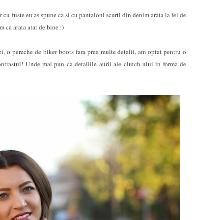
u fuste eu as spune ca si cu pantaloni scurti din denim arata la fel de
m ca arata atat de bine :)
, o pereche de biker boots fara prea multe detalii, am optat pentru o
trastul! Unde mai pun ca detaliile aurii ale clutch-ului in forma de