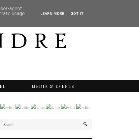
 user-agent
nerate usage
LEARN MORE
GOT IT
EL
MEDIA & EVENTS