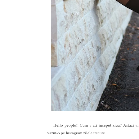
Hello people!! Cum v-ati inceput ziua? Astazi vreau
vazut-o pe Instagram zilele trecute.