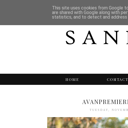
This site uses cookies from Google to 
are shared with Google along with per
statistics, and to detect and address
HOME
CONTAC
AVANPREMIERE
TUESDAY, NOVEMB