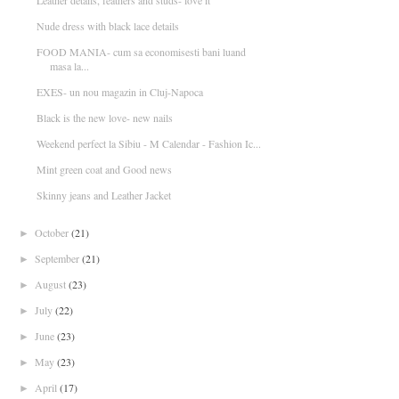
Leather details, feathers and studs- love it
Nude dress with black lace details
FOOD MANIA- cum sa economisesti bani luand
masa la...
EXES- un nou magazin in Cluj-Napoca
Black is the new love- new nails
Weekend perfect la Sibiu - M Calendar - Fashion Ic...
Mint green coat and Good news
Skinny jeans and Leather Jacket
October
(21)
►
September
(21)
►
August
(23)
►
July
(22)
►
June
(23)
►
May
(23)
►
April
(17)
►