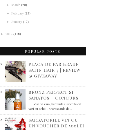
March
(20)
►
February
(13)
►
January
(17)
►
2012
(118)
►
POPULAR POSTS
PLACA DE PAR BRAUN
SATIN HAIR 7 | REVIEW
& GIVEAWAY
BRONZ PERFECT SI
SANATOS + CONCURS
Zile de vara, bermude si rochite cat
vezi cu ochii... soarele arde de...
SARBATORILE VIN CU
UN VOUCHER DE 500LEI