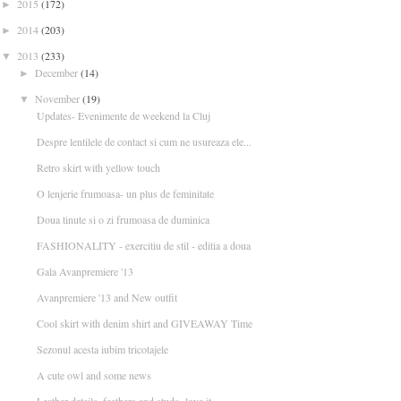
2015
(172)
►
2014
(203)
►
2013
(233)
▼
December
(14)
►
November
(19)
▼
Updates- Evenimente de weekend la Cluj
Despre lentilele de contact si cum ne usureaza ele...
Retro skirt with yellow touch
O lenjerie frumoasa- un plus de feminitate
Doua tinute si o zi frumoasa de duminica
FASHIONALITY - exercitiu de stil - editia a doua
Gala Avanpremiere '13
Avanpremiere '13 and New outfit
Cool skirt with denim shirt and GIVEAWAY Time
Sezonul acesta iubim tricotajele
A cute owl and some news