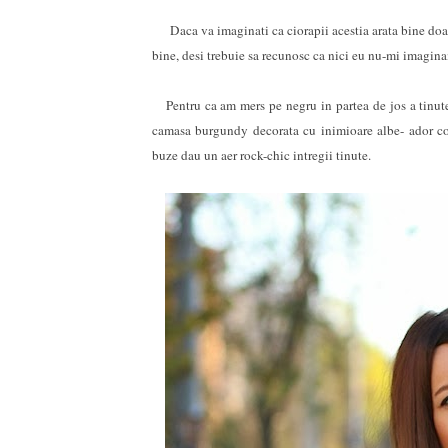
Daca va imaginati ca ciorapii acestia arata bine doar c
bine, desi trebuie sa recunosc ca nici eu nu-mi imagina
Pentru ca am mers pe negru in partea de jos a tinutei
camasa burgundy decorata cu inimioare albe- ador con
buze dau un aer rock-chic intregii tinute.