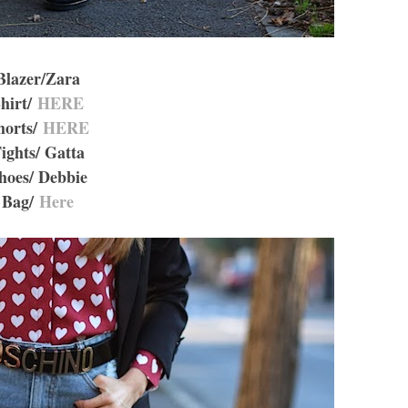
Blazer/Zara
hirt/
HERE
horts/
HERE
ights/ Gatta
hoes/ Debbie
Bag/
Here