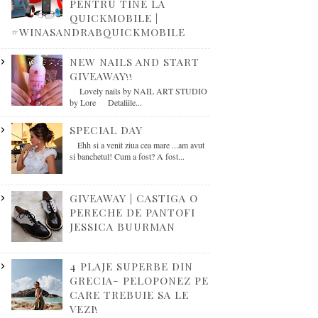
PENTRU TINE LA
QUICKMOBILE |
#WINASANDRABQUICKMOBILE
NEW NAILS AND START
GIVEAWAY!!
Lovely nails by NAIL ART STUDIO
by Lore Detaliile...
SPECIAL DAY
Ehh si a venit ziua cea mare ...am avut
si banchetul! Cum a fost? A fost...
GIVEAWAY | CASTIGA O
PERECHE DE PANTOFI
JESSICA BUURMAN
4 PLAJE SUPERBE DIN
GRECIA- PELOPONEZ PE
CARE TREBUIE SA LE
VEZI!