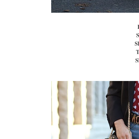
S
S
T
S