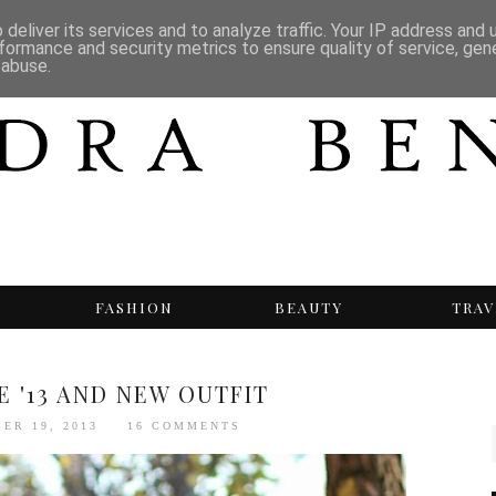
deliver its services and to analyze traffic. Your IP address and
formance and security metrics to ensure quality of service, ge
 abuse.
T
FASHION
BEAUTY
TRAV
 '13 AND NEW OUTFIT
ER 19, 2013
16 COMMENTS