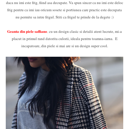
daca nu imi este frig, fiind asa decupate. Va spun sincer ca nu imi este deloc
frig pentru ca imi iau oricum sosete si portiunea care practic este decupata
nu permite sa intre frigul. Stiti ca frigul te prinde de la degete :)
Geanta din piele saffi
ano
,
cu un design clasic si detalii atent lucrate, mi-a
placut in primul rand datorita culorii, ideala pentru toamna-iarna. E
incapatoare, din piele si mai are si un design super cool.