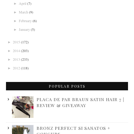
April
(7)
►
March
(9)
►
February
(6)
►
January
(5)
►
2015
(172)
►
2014
(203)
►
2013
(233)
►
2012
(118)
►
POPULAR POSTS
PLACA DE PAR BRAUN SATIN HAIR 7 |
REVIEW & GIVEAWAY
BRONZ PERFECT SI SANATOS +