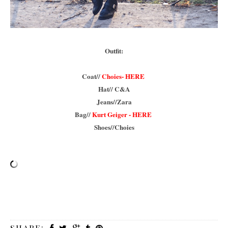
Outfit:
Coat//
Choies- HERE
Hat// C&A
Jeans//Zara
Bag//
Kurt Geiger - HERE
Shoes//Choies
SHARE: