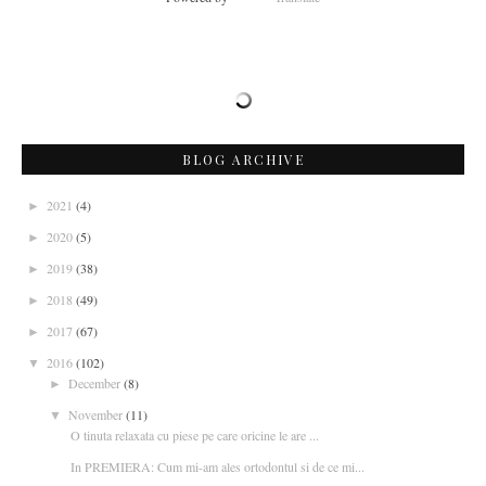
BLOG ARCHIVE
2021
(4)
►
2020
(5)
►
2019
(38)
►
2018
(49)
►
2017
(67)
►
2016
(102)
▼
December
(8)
►
November
(11)
▼
O tinuta relaxata cu piese pe care oricine le are ...
In PREMIERA: Cum mi-am ales ortodontul si de ce mi...