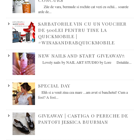
CONCURS
Zile de vara, bermude si rochite cat vezi cu ochii... soarele
arde de...
SARBATORILE VIN CU UN VOUCHER
DE 500LEI PENTRU TINE LA
QUICKMOBILE |
#WINASANDRABQUICKMOBILE
NEW NAILS AND START GIVEAWAY!!
Lovely nails by NAIL ART STUDIO by Lore Detaliile...
SPECIAL DAY
Ehh si a venit ziua cea mare ...am avut si banchetul! Cum a
fost? A fost...
GIVEAWAY | CASTIGA O PERECHE DE
PANTOFI JESSICA BUURMAN