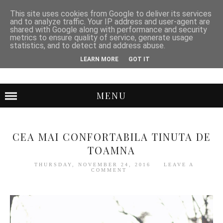
This site uses cookies from Google to deliver its services
and to analyze traffic. Your IP address and user-agent are
shared with Google along with performance and security
metrics to ensure quality of service, generate usage
statistics, and to detect and address abuse.
LEARN MORE
GOT IT
MENU
CEA MAI CONFORTABILA TINUTA DE
TOAMNA
THURSDAY, NOVEMBER 24, 2016
LEAVE A
COMMENT