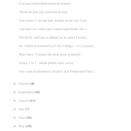
Cea mai confortabila tinuta de toamna
Tinuta de luni sau confortul de luni
Am comis-o: mi-am luat ciorapii aia pe care ii are...
Am mers la o cafea intr-o tinuta nepotrivita. De a...
Ten fresh, uniform si radiant cat ai spune Fresher...
Ne vedem in weekend la V for Vintage - 13-14 noiem...
Must have: Cizmele din piele peste genunchi
Geaca 2 in 1 - ideala pentru orice sezon
Am vazut in premiera Colectia C&A Primavara-Vara 2...
October
(8)
►
September
(10)
►
August
(11)
►
July
(7)
►
June
(10)
►
May
(10)
►