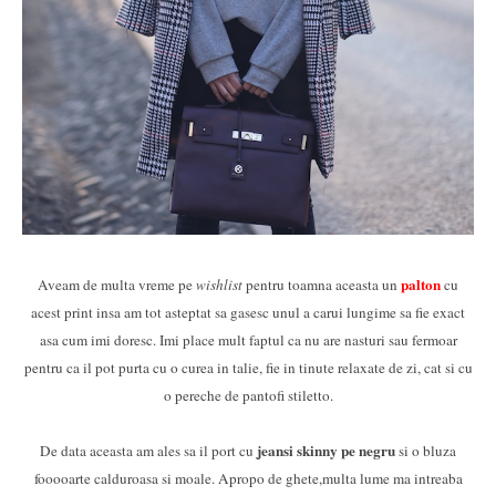
palton
Aveam de multa vreme pe
wishlist
pentru toamna aceasta un
cu
acest print insa am tot asteptat sa gasesc unul a carui lungime sa fie exact
asa cum imi doresc. Imi place mult faptul ca nu are nasturi sau fermoar
pentru ca il pot purta cu o curea in talie, fie in tinute relaxate de zi, cat si cu
o pereche de pantofi stiletto.
jeansi skinny pe negru
De data aceasta am ales sa il port cu
si o bluza
fooooarte calduroasa si moale. Apropo de ghete,multa lume ma intreaba