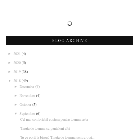
BLOG ARCHIVE
2021
(4)
►
2020
(5)
►
2019
(38)
►
2018
(49)
▼
December
(4)
►
November
(4)
►
October
(5)
►
September
(6)
▼
Cel mai confortabil costum pentru toamna asta
Tinuta de toamna cu pantaloni albi
Tu ce porti la birou? Tinuta de toamna pentru o zi...