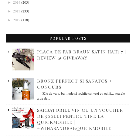
2014
(203)
►
2013
(233)
►
2012
(118)
►
POPULAR POSTS
PLACA DE PAR BRAUN SATIN HAIR 7 |
REVIEW & GIVEAWAY
BRONZ PERFECT SI SANATOS +
CONCURS
Zile de vara, bermude si rochite cat vezi cu ochii... soarele
arde de...
SARBATORILE VIN CU UN VOUCHER
DE 500LEI PENTRU TINE LA
QUICKMOBILE |
#WINASANDRABQUICKMOBILE