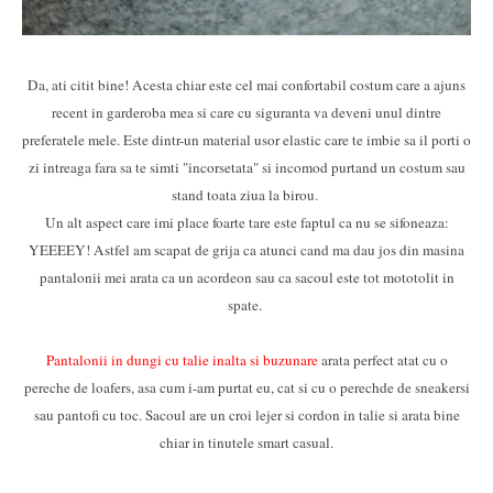
Da, ati citit bine! Acesta chiar este cel mai confortabil costum care a ajuns
recent in garderoba mea si care cu siguranta va deveni unul dintre
preferatele mele. Este dintr-un material usor elastic care te imbie sa il porti o
zi intreaga fara sa te simti "incorsetata" si incomod purtand un costum sau
stand toata ziua la birou.
Un alt aspect care imi place foarte tare este faptul ca nu se sifoneaza:
YEEEEY! Astfel am scapat de grija ca atunci cand ma dau jos din masina
pantalonii mei arata ca un acordeon sau ca sacoul este tot mototolit in
spate.
Pantalonii in dungi cu talie inalta si buzunare
arata perfect atat cu o
pereche de loafers, asa cum i-am purtat eu, cat si cu o perechde de sneakersi
sau pantofi cu toc. Sacoul are un croi lejer si cordon in talie si arata bine
chiar in tinutele smart casual.