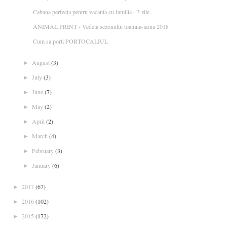
Cabana perfecta pentru vacanta cu familia - 3 zile...
ANIMAL PRINT - Vedeta sezonului toamna-iarna 2018
Cum sa porti PORTOCALIUL
August
(3)
►
July
(3)
►
June
(7)
►
May
(2)
►
April
(2)
►
March
(4)
►
February
(3)
►
January
(6)
►
2017
(67)
►
2016
(102)
►
2015
(172)
►