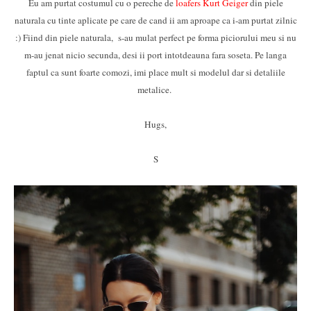
Eu am purtat costumul cu o pereche de
loafers Kurt Geiger
din piele
naturala cu tinte aplicate pe care de cand ii am aproape ca i-am purtat zilnic
:) Fiind din piele naturala, s-au mulat perfect pe forma piciorului meu si nu
m-au jenat nicio secunda, desi ii port intotdeauna fara soseta. Pe langa
faptul ca sunt foarte comozi, imi place mult si modelul dar si detaliile
metalice.
Hugs,
S