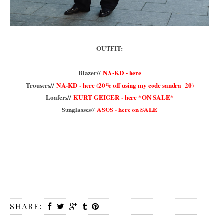
OUTFIT:
Blazer//
NA-KD - here
Trousers//
NA-KD - here (20% off using my code sandra_20)
Loafers//
KURT GEIGER - here *ON SALE*
Sunglasses//
ASOS - here on SALE
SHARE: