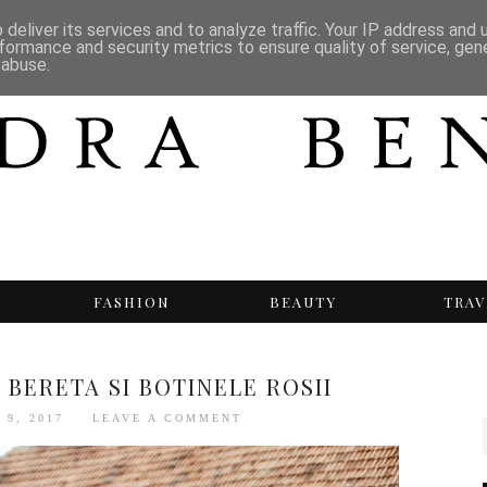
deliver its services and to analyze traffic. Your IP address and
formance and security metrics to ensure quality of service, ge
 abuse.
T
FASHION
BEAUTY
TRAV
 BERETA SI BOTINELE ROSII
 9, 2017
LEAVE A COMMENT