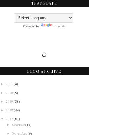
TRANSLATE
Powered by
Translate
BLOG ARCHIVE
2021
(4)
►
2020
(5)
►
2019
(38)
►
2018
(49)
►
2017
(67)
▼
December
(4)
►
November
(6)
►