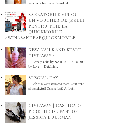
vezi cu ochii... soarele arde de...
SARBATORILE VIN CU
UN VOUCHER DE 500LEI
PENTRU TINE LA
QUICKMOBILE |
#WINASANDRABQUICKMOBILE
NEW NAILS AND START
GIVEAWAY!!
Lovely nails by NAIL ART STUDIO
by Lore Detaliile...
SPECIAL DAY
Ehh si a venit ziua cea mare ...am avut
si banchetul! Cum a fost? A fost...
GIVEAWAY | CASTIGA O
PERECHE DE PANTOFI
JESSICA BUURMAN