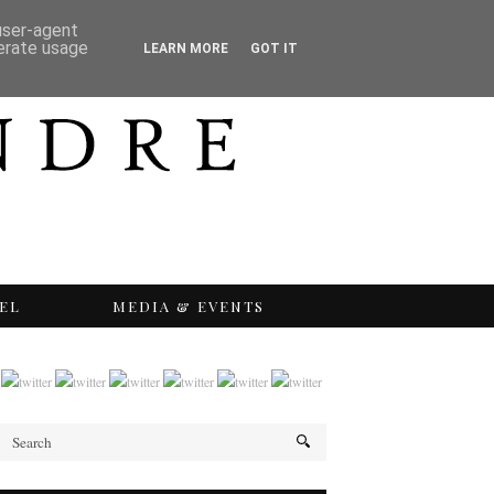
 user-agent
nerate usage
LEARN MORE
GOT IT
EL
MEDIA & EVENTS