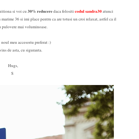
30% reducere
codul sandra30
zitiona si voi cu
daca folositi
atunci
marime 36 si imi place pentru ca are totusi un croi relaxat, astfel ca il
cu pulovere mai voluminoase.
 noul meu accesoriu preferat :)
ins de asta, cu siguranta.
Hugs,
S