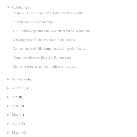
October
(7)
▼
Pe tine ce te face fericita? #DoSeeTheWonderful
Purtam sau nu ROZ toamna?
TOP 5 motive pentru care sa vizitezi PRAGA toamna
Din categoria: Fusta de vara purtata toamna
Cei mai confortabili skinny jeans din garderoba de...
Noua mea obsesie: Bereta si Botinele rosii
Cizme rosii peste genunchi intr-o tinuta de zi
September
(6)
►
August
(3)
►
July
(6)
►
June
(6)
►
May
(4)
►
April
(6)
►
March
(6)
►