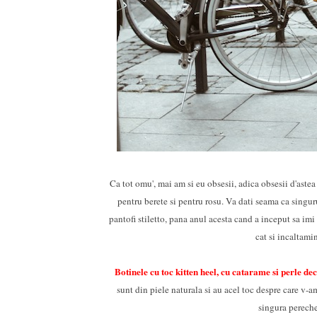
Ca tot omu', mai am si eu obsesii, adica obsesii d'aste
pentru berete si pentru rosu. Va dati seama ca singur
pantofi stiletto, pana anul acesta cand a inceput sa imi
cat si incaltamin
Botinele cu toc kitten heel, cu catarame si perle de
sunt din piele naturala si au acel toc despre care v-a
singura pereche