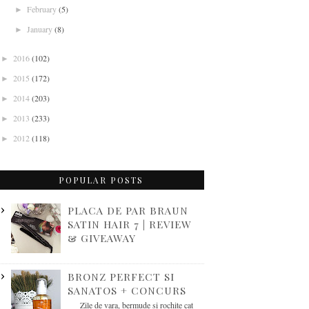
February
(5)
►
January
(8)
►
2016
(102)
►
2015
(172)
►
2014
(203)
►
2013
(233)
►
2012
(118)
►
POPULAR POSTS
PLACA DE PAR BRAUN
SATIN HAIR 7 | REVIEW
& GIVEAWAY
BRONZ PERFECT SI
SANATOS + CONCURS
Zile de vara, bermude si rochite cat