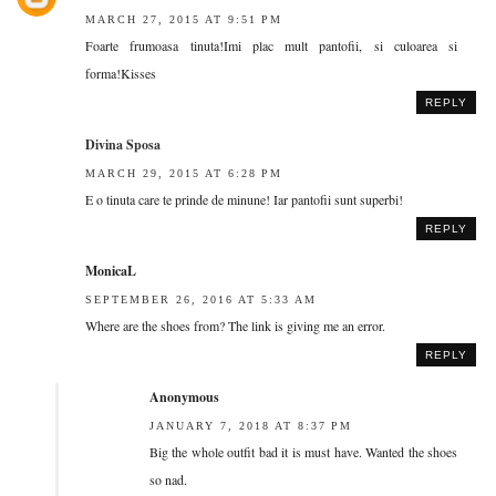
MARCH 27, 2015 AT 9:51 PM
Foarte frumoasa tinuta!Imi plac mult pantofii, si culoarea si
forma!Kisses
REPLY
Divina Sposa
MARCH 29, 2015 AT 6:28 PM
E o tinuta care te prinde de minune! Iar pantofii sunt superbi!
REPLY
MonicaL
SEPTEMBER 26, 2016 AT 5:33 AM
Where are the shoes from? The link is giving me an error.
REPLY
Anonymous
JANUARY 7, 2018 AT 8:37 PM
Big the whole outfit bad it is must have. Wanted the shoes
so nad.