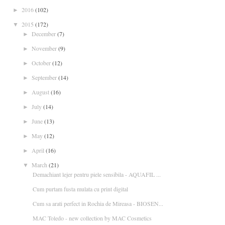
2016
(102)
►
2015
(172)
▼
December
(7)
►
November
(9)
►
October
(12)
►
September
(14)
►
August
(16)
►
July
(14)
►
June
(13)
►
May
(12)
►
April
(16)
►
March
(21)
▼
Demachiant lejer pentru piele sensibila - AQUAFIL ...
Cum purtam fusta mulata cu print digital
Cum sa arati perfect in Rochia de Mireasa - BIOSEN...
MAC Toledo - new collection by MAC Cosmetics