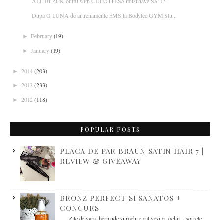
ALL BLACK outfit with CULOTTES// must have SS' 15
Dupa O LUNA de antrenamente EMS la Bodytec GYM Stu...
February
(19)
►
January
(19)
►
2014
(203)
►
2013
(233)
►
2012
(118)
►
POPULAR POSTS
PLACA DE PAR BRAUN SATIN HAIR 7 |
REVIEW & GIVEAWAY
BRONZ PERFECT SI SANATOS +
CONCURS
Zile de vara, bermude si rochite cat vezi cu ochii... soarele