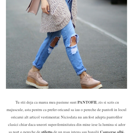
PANTOFII
Tu stii deja ca marea mea pasiune sunt
, zis si scris cu
majuscule, asta pentru ca prefer oricand sa iau o pereche de pantofi in locul
oricarui alt articol vestimentar. Niciodata nu am fost adepta pantofilor
clasici chiar daca uneori super-feminitatea din mine iese la lumina si ador
stiletto
Converse albi.
sa port o pereche de
de un rosu intens sau banalii