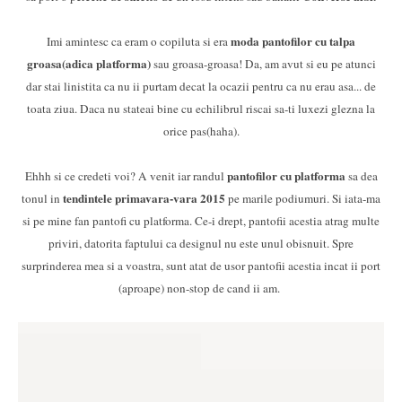
moda pantofilor cu talpa
Imi amintesc ca eram o copiluta si era
groasa(adica platforma)
sau groasa-groasa! Da, am avut si eu pe atunci
dar stai linistita ca nu ii purtam decat la ocazii pentru ca nu erau asa... de
toata ziua. Daca nu stateai bine cu echilibrul riscai sa-ti luxezi glezna la
orice pas(haha).
pantofilor cu platforma
Ehhh si ce credeti voi? A venit iar randul
sa dea
tendintele primavara-vara 2015
tonul in
pe marile podiumuri. Si iata-ma
si pe mine fan pantofi cu platforma. Ce-i drept, pantofii acestia atrag multe
priviri, datorita faptului ca designul nu este unul obisnuit. Spre
surprinderea mea si a voastra, sunt atat de usor pantofii acestia incat ii port
(aproape) non-stop de cand ii am.