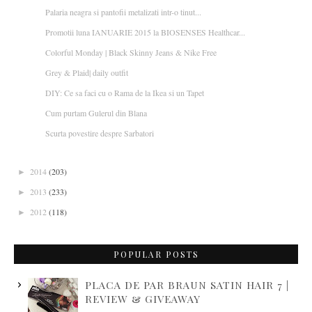
Palaria neagra si pantofii metalizati intr-o tinut...
Promotii luna IANUARIE 2015 la BIOSENSES Healthcar...
Colorful Monday | Black Skinny Jeans & Nike Free
Grey & Plaid| daily outfit
DIY: Ce sa faci cu o Rama de la Ikea si un Tapet
Cum purtam Gulerul din Blana
Scurta povestire despre Sarbatori
2014
(203)
►
2013
(233)
►
2012
(118)
►
POPULAR POSTS
PLACA DE PAR BRAUN SATIN HAIR 7 |
REVIEW & GIVEAWAY