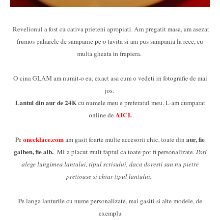
Revelionul a fost cu cativa prieteni apropiati. Am pregatit masa, am asezat
frumos paharele de sampanie pe o tavita si am pus sampania la rece, cu
multa gheata in frapiera.
O cina GLAM am numit-o eu, exact asa cum o vedeti in fotografie de mai
jos.
Lantul din aur de 24K
cu numele meu e preferatul meu. L-am cumparat
AICI
.
online de
onecklace.com
aur, fie
Pe
am gasit foarte multe accesorii chic, toate din
galben, fie alb.
Mi-a placut mult faptul ca toate pot fi personalizate.
Poti
alege lungimea lantului, tipul scrisului, daca doresti sau nu pietre
pretioase si chiar tipul lantului.
Pe langa lanturile cu nume personalizate, mai gasiti si alte modele, de
exemplu