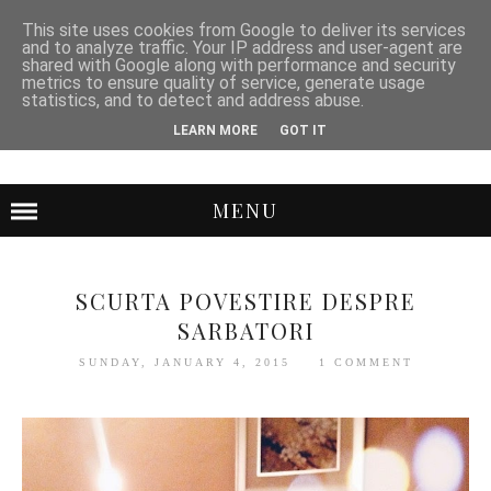
This site uses cookies from Google to deliver its services
and to analyze traffic. Your IP address and user-agent are
shared with Google along with performance and security
metrics to ensure quality of service, generate usage
statistics, and to detect and address abuse.
LEARN MORE
GOT IT
MENU
SCURTA POVESTIRE DESPRE
SARBATORI
SUNDAY, JANUARY 4, 2015
1 COMMENT