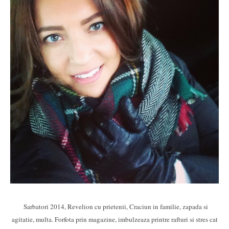
Sarbatori 2014, Revelion cu prietenii, Craciun in familie, zapada si
agitatie, multa. Forfota prin magazine, imbulzeaza printre rafturi si stres cat