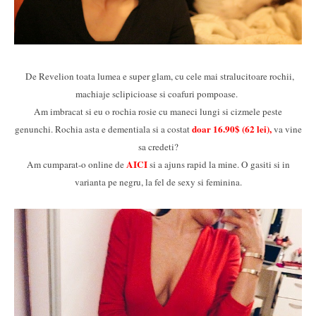
De Revelion toata lumea e super glam, cu cele mai stralucitoare rochii,
machiaje sclipicioase si coafuri pompoase.
Am imbracat si eu o rochia rosie cu maneci lungi si cizmele peste
doar 16.90$ (62 lei),
genunchi. Rochia asta e dementiala si a costat
va vine
sa credeti?
AICI
Am cumparat-o online de
si a ajuns rapid la mine. O gasiti si in
varianta pe negru, la fel de sexy si feminina.