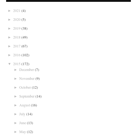
2021
(4)
►
2020
(5)
►
2019
(38)
►
2018
(49)
►
2017
(67)
►
2016
(102)
►
2015
(172)
▼
December
(7)
►
November
(9)
►
October
(12)
►
September
(14)
►
August
(16)
►
July
(14)
►
June
(13)
►
May
(12)
►