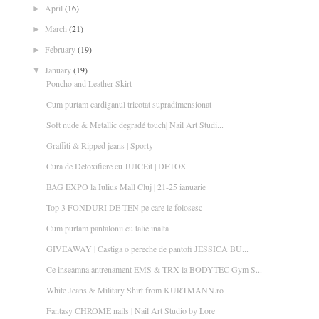
April
(16)
►
March
(21)
►
February
(19)
►
January
(19)
▼
Poncho and Leather Skirt
Cum purtam cardiganul tricotat supradimensionat
Soft nude & Metallic degradé touch| Nail Art Studi...
Graffiti & Ripped jeans | Sporty
Cura de Detoxifiere cu JUICEit | DETOX
BAG EXPO la Iulius Mall Cluj | 21-25 ianuarie
Top 3 FONDURI DE TEN pe care le folosesc
Cum purtam pantalonii cu talie inalta
GIVEAWAY | Castiga o pereche de pantofi JESSICA BU...
Ce inseamna antrenament EMS & TRX la BODYTEC Gym S...
White Jeans & Military Shirt from KURTMANN.ro
Fantasy CHROME nails | Nail Art Studio by Lore