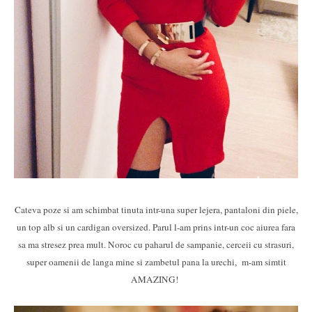
Cateva poze si am schimbat tinuta intr-una super lejera, pantaloni din piele,
un top alb si un cardigan oversized. Parul l-am prins intr-un coc aiurea fara
sa ma stresez prea mult. Noroc cu paharul de sampanie, cerceii cu strasuri,
super oamenii de langa mine si zambetul pana la urechi, m-am simtit
AMAZING!