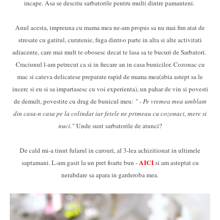
incape. Asa se descriu sarbatorile pentru multi dintre pamanteni.
Anul acesta, impreuna cu mama mea ne-am propus sa nu mai fim atat de
stresate cu gatitul, curatenie, fuga dintr-o parte in alta si alte activitati
adiacente, care mai mult te obosesc decat te lasa sa te bucuri de Sarbatori.
Craciunul l-am petrecut ca si in fiecare an in casa bunicilor. Cozonac cu
mac si cateva delicatese preparate rapid de mama mea(abia astept sa le
incerc si eu si sa impartasesc cu voi experienta), un pahar de vin si povesti
de demult, povestite cu drag de bunicul meu:
" - Pe vremea mea umblam
din casa-n casa pe la colindat iar fetele ne primeau cu cozonaci, mere si
nuci."
Unde sunt sarbatorile de atunci?
De cald mi-a tinut fularul in carouri, al 3-lea achizitionat in ultimele
AIC
I
saptamani. L-am gasit la un pret foarte bun -
si am asteptat cu
nerabdare sa apara in garderoba mea.