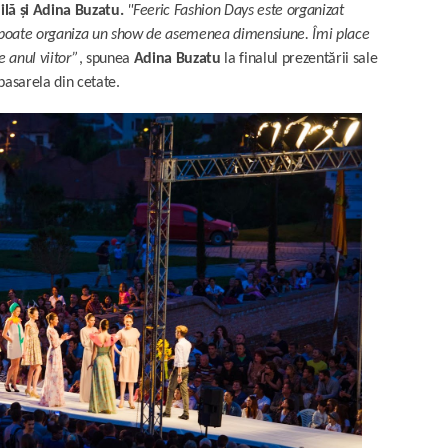
ilă și Adina Buzatu.
"Feeric Fas
hion Days este organizat
se poate organiza un show de asemenea dimensiune. Îmi place
 anul viitor”
, spunea
Adina Buzatu
la finalul prezentării sale
pasarela din cetate.