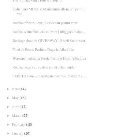
The Vintage Girl | Tutu & Crop top
Pedichiura MINX si Manichiura alb-negru pentru
var...
Rochia office & sexy | Portocaliu pentru vara
Rochia A line bleu ciel cu print | Blogger's Palac...
Bandage dress & GIVEAWAY | Brazil Swimwear
Final de Feeric Fashion Days la Alba Iulia
Weekend perfect la Feeric Fashion Days Alba Iulia
Rochia neagra cu spatele gol si detalii nude
FERETO Paris - ingrediente naturale, matifiere si ...
June
(14)
►
May
(18)
►
April
(17)
►
March
(22)
►
February
(18)
►
January
(20)
►