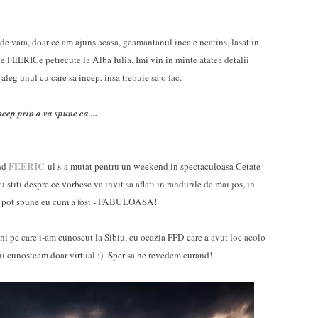
de vara, doar ce am ajuns acasa, geamantanul inca e neatins, lasat in
ele FEERICe petrecute la Alba Iulia. Imi vin in minte atatea detalii
aleg unul cu care sa incep, insa trebuie sa o fac.
cep prin a va spune ca ...
FEERIC
and
-ul s-a mutat pentru un weekend in spectaculoasa Cetate
stiti despre ce vorbesc va invit sa aflati in randurile de mai jos, in
 va pot spune eu cum a fost - FABULOASA!
i pe care i-am cunoscut la Sibiu, cu ocazia FFD care a avut loc acolo
 ii cunosteam doar virtual :) Sper sa ne revedem curand!