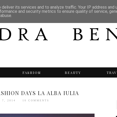
deliver its services and to analyze traffic. Your IP address and
formance and security metrics to ensure quality of service, ge
 abuse.
T
FASHION
BEAUTY
TRAV
ASHION DAYS LA ALBA IULIA
 7, 2014
10 COMMENTS