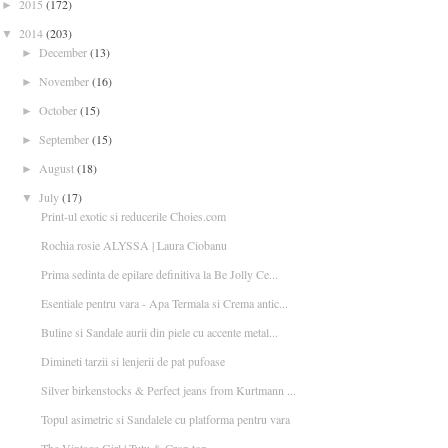
2015
(172)
►
2014
(203)
▼
December
(13)
►
November
(16)
►
October
(15)
►
September
(15)
►
August
(18)
►
July
(17)
▼
Print-ul exotic si reducerile Choies.com
Rochia rosie ALYSSA | Laura Ciobanu
Prima sedinta de epilare definitiva la Be Jolly Ce...
Esentiale pentru vara - Apa Termala si Crema antic...
Buline si Sandale aurii din piele cu accente metal...
Dimineti tarzii si lenjerii de pat pufoase
Silver birkenstocks & Perfect jeans from Kurtmann ...
Topul asimetric si Sandalele cu platforma pentru vara