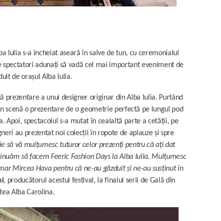
a Iulia s-a încheiat aseară în salve de tun, cu ceremonialul
 de spectatori adunați să vadă cel mai important eveniment de
it de orașul Alba Iulia.
uă prezentare a unui designer originar din Alba Iulia. Purtând
în scenă o prezentare de o geometrie perfectă pe lungul pod
a. Apoi, spectacolul s-a mutat în cealaltă parte a cetății, pe
neri au prezentat noi colecții în ropote de aplauze și spre
ie să vă mulțumesc tuturor celor prezenți pentru că ați dat
ntinuăm să facem Feeric Fashion Days la Alba Iulia. Mulțumesc
imar Mircea Hava pentru că ne-au găzduit și ne-au susținut în
hi
, producătorul acestui festival, la finalul serii de Gală din
tea Alba Carolina.