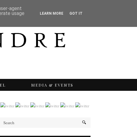
 user-agent
nerate usage
LEARN MORE
GOT IT
EL
MEDIA & EVENTS