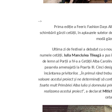
-->
Prima ediție a Feeric Fashion Days Alb
schimbării gărzii cetății, în aplauzele sutelor
modă găzdu
Ultima zi de festival a debutat cu o no
numele cetății,
Iulia Manciulea Tileagă
a pus 
de lemn al Porții a IV-a a Cetății Alba Carolin
pasarela amenajată la Poarta III. Cinci desig
încântarea privitorilor.
„În primul rând trebu
valoare acestui proiect și ne determinați să co
foarte mult Primăriei Alba Iulia și domnului pr
realizarea acestui proiect”,
a declarat
Mitic
ceta