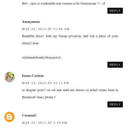
Btw , sper ca weekendul asta vremea sa fie frumoasaaa !!! :-d
REPLY
Anonymous
MAY 23, 2013 AT 11:49 AM
Beautiful dress! Join my Oasap giveaway and win a piece of your
choice! xoxo
stylemeetsbeauty.blogspot.ro
REPLY
Ioana-Carmen
MAY 23, 2013 AT 12:12 PM
ce dragute poze!! eu cel mai mult imi doresc sa prind vreme buna la
Bucuresti! urasc ploaia :/
REPLY
CarmenG
MAY 23, 2013 AT 1:19 PM