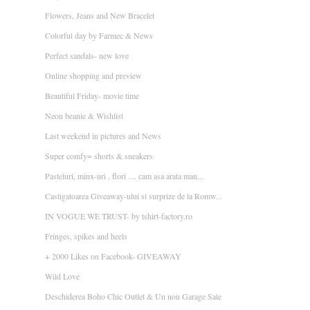
Flowers, Jeans and New Bracelet
Colorful day by Farmec & News
Perfect sandals- new love
Online shopping and preview
Beautiful Friday- movie time
Neon beanie & Wishlist
Last weekend in pictures and News
Super comfy= shorts & sneakers
Pasteluri, minx-uri , flori .... cam asa arata man...
Castigatoarea Giveaway-ului si surprize de la Romw...
IN VOGUE WE TRUST- by tshirt-factory.ro
Fringes, spikes and heels
+ 2000 Likes on Facebook- GIVEAWAY
Wild Love
Deschiderea Boho Chic Outlet & Un nou Garage Sale