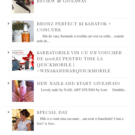
REVIEW & GIVEAWAY
BRONZ PERFECT SI SANATOS +
CONCURS
Zile de vara, bermude si rochite cat vezi cu ochii... soarele
arde de...
SARBATORILE VIN CU UN VOUCHER
DE 500LEI PENTRU TINE LA
QUICKMOBILE |
#WINASANDRABQUICKMOBILE
NEW NAILS AND START GIVEAWAY!!
Lovely nails by NAIL ART STUDIO by Lore Detaliile...
SPECIAL DAY
Ehh si a venit ziua cea mare ...am avut si banchetul! Cum a
fost? A fost...