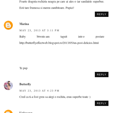
Foarte draguta rochizta neagra pe care ai ales-o iar sandalele superbee.
Esti tare frumosa si mereu zambitoare. Pupici!
REPLY
Marina
MAY 23, 2013 AT 3:11 PM
Baby btwnte-am taguit intr-o postare
http://butterflyeffectweb.blogspot.ro/2013/05/un-post-delicios.html
Te pup
REPLY
Butterfly
MAY 23, 2013 AT 4:23 PM
Cred ca ti-a fost greu sa alegi o rochita, erau superbe toate :)
REPLY
Unknown