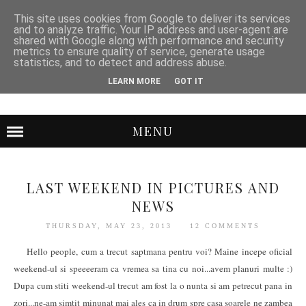
This site uses cookies from Google to deliver its services
and to analyze traffic. Your IP address and user-agent are
shared with Google along with performance and security
metrics to ensure quality of service, generate usage
statistics, and to detect and address abuse.
LEARN MORE
GOT IT
MENU
LAST WEEKEND IN PICTURES AND
NEWS
THURSDAY, MAY 23, 2013
12 COMMENTS
Hello people, cum a trecut saptmana pentru voi? Maine incepe oficial
weekend-ul si speeeeram ca vremea sa tina cu noi...avem planuri multe :)
Dupa cum stiti weekend-ul trecut am fost la o nunta si am petrecut pana in
zori...ne-am simtit minunat mai ales ca in drum spre casa soarele ne zambea