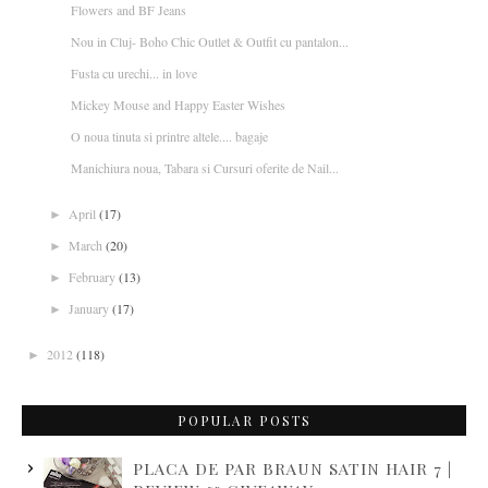
Flowers and BF Jeans
Nou in Cluj- Boho Chic Outlet & Outfit cu pantalon...
Fusta cu urechi... in love
Mickey Mouse and Happy Easter Wishes
O noua tinuta si printre altele.... bagaje
Manichiura noua, Tabara si Cursuri oferite de Nail...
April
(17)
►
March
(20)
►
February
(13)
►
January
(17)
►
2012
(118)
►
POPULAR POSTS
PLACA DE PAR BRAUN SATIN HAIR 7 |