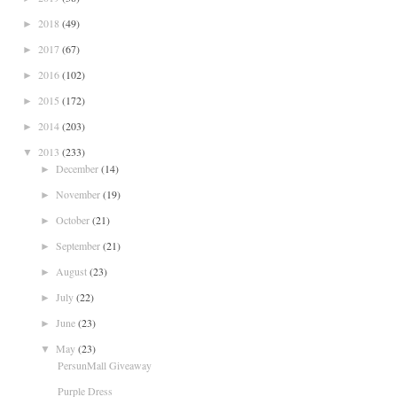
2018
(49)
►
2017
(67)
►
2016
(102)
►
2015
(172)
►
2014
(203)
►
2013
(233)
▼
December
(14)
►
November
(19)
►
October
(21)
►
September
(21)
►
August
(23)
►
July
(22)
►
June
(23)
►
May
(23)
▼
PersunMall Giveaway
Purple Dress