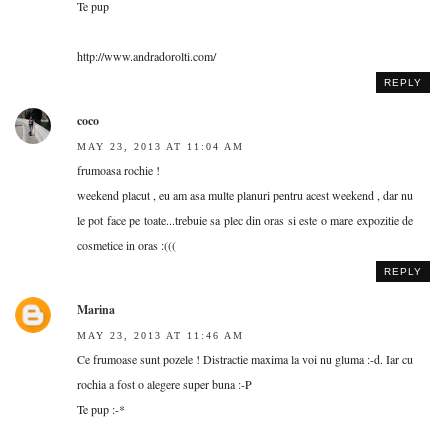
Te pup
http://www.andradorolti.com/
REPLY
coco
MAY 23, 2013 AT 11:04 AM
frumoasa rochie !
weekend placut , eu am asa multe planuri pentru acest weekend , dar nu
le pot face pe toate...trebuie sa plec din oras si este o mare expozitie de
cosmetice in oras :(((
REPLY
Marina
MAY 23, 2013 AT 11:46 AM
Ce frumoase sunt pozele ! Distractie maxima la voi nu gluma :-d. Iar cu
rochia a fost o alegere super buna :-P
Te pup :-*