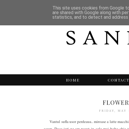
This site uses cookies from Google to 
are shared with Google along with per
statistics, and to detect and address
HOME
CONTAC
FLOWER
FRIDAY, MAY 
Vantul sufla usor perdeaua.. miroase a latte macchiato
acum. Daca ieri ne-am pozat in cele mai boho chic tin