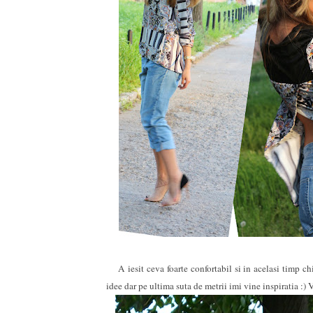
A iesit ceva foarte confortabil si in acelasi timp chi
idee dar pe ultima suta de metrii imi vine inspiratia :)