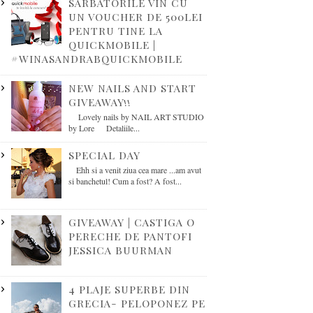
SARBATORILE VIN CU
UN VOUCHER DE 500LEI
PENTRU TINE LA
QUICKMOBILE |
#WINASANDRABQUICKMOBILE
NEW NAILS AND START
GIVEAWAY!!
Lovely nails by NAIL ART STUDIO
by Lore Detaliile...
SPECIAL DAY
Ehh si a venit ziua cea mare ...am avut
si banchetul! Cum a fost? A fost...
GIVEAWAY | CASTIGA O
PERECHE DE PANTOFI
JESSICA BUURMAN
4 PLAJE SUPERBE DIN
GRECIA- PELOPONEZ PE