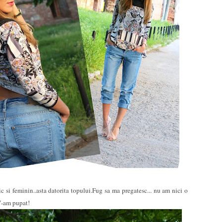
c si feminin..asta datorita topului.Fug sa ma pregatesc... nu am nici o
 V-am pupat!