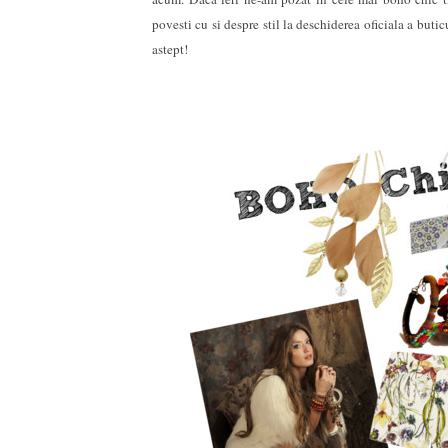
povesti cu si despre stil la deschiderea oficiala a buti
astept!