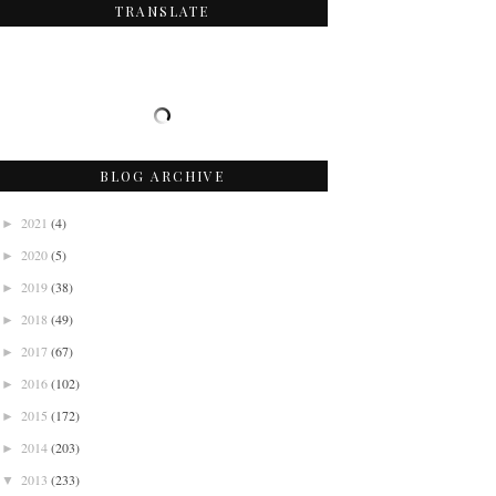
TRANSLATE
BLOG ARCHIVE
2021
(4)
►
2020
(5)
►
2019
(38)
►
2018
(49)
►
2017
(67)
►
2016
(102)
►
2015
(172)
►
2014
(203)
►
2013
(233)
▼