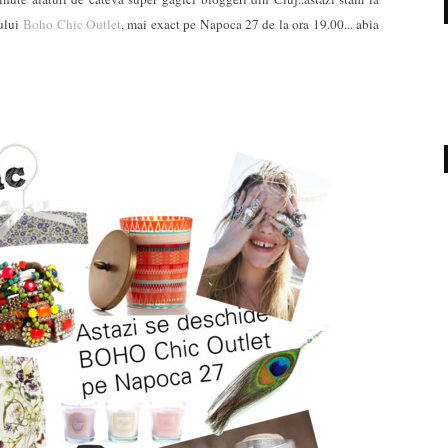
cului
Boho Chic Outlet
, mai exact pe Napoca 27 de la ora 19.00... abia