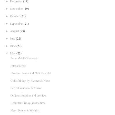
December
(14)
►
November
(19)
►
October
(21)
►
September
(21)
►
August
(23)
►
July
(22)
►
June
(23)
►
May
(23)
▼
PersunMall Giveaway
Purple Dress
Flowers, Jeans and New Bracelet
Colorful day by Farmec & News
Perfect sandals- new love
Online shopping and preview
Beautiful Friday- movie time
Neon beanie & Wishlist