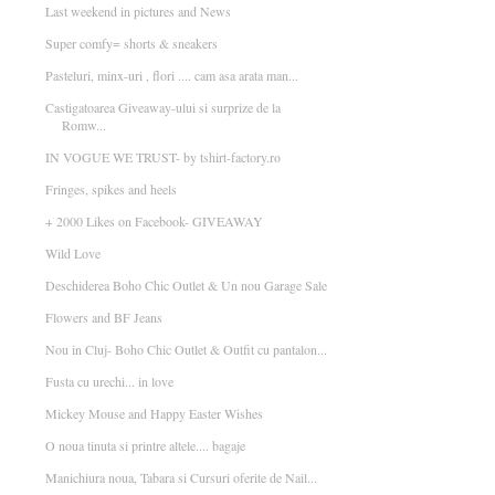
Last weekend in pictures and News
Super comfy= shorts & sneakers
Pasteluri, minx-uri , flori .... cam asa arata man...
Castigatoarea Giveaway-ului si surprize de la
Romw...
IN VOGUE WE TRUST- by tshirt-factory.ro
Fringes, spikes and heels
+ 2000 Likes on Facebook- GIVEAWAY
Wild Love
Deschiderea Boho Chic Outlet & Un nou Garage Sale
Flowers and BF Jeans
Nou in Cluj- Boho Chic Outlet & Outfit cu pantalon...
Fusta cu urechi... in love
Mickey Mouse and Happy Easter Wishes
O noua tinuta si printre altele.... bagaje
Manichiura noua, Tabara si Cursuri oferite de Nail...