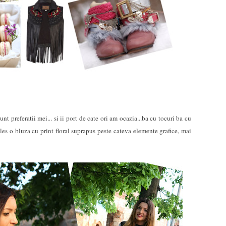
 preferatii mei... si ii port de cate ori am ocazia...ba cu tocuri ba cu
ales o bluza cu print floral suprapus peste cateva elemente grafice, mai