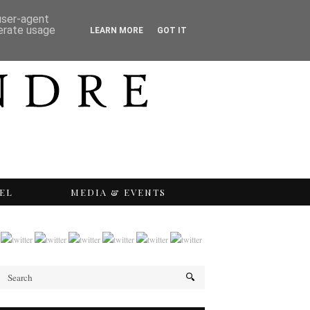
 user-agent
nerate usage
LEARN MORE
GOT IT
EL
MEDIA & EVENTS