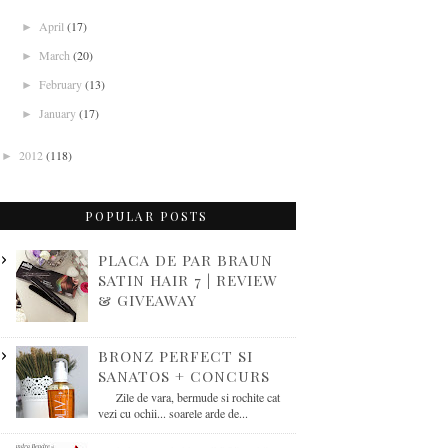
April
(17)
►
March
(20)
►
February
(13)
►
January
(17)
►
2012
(118)
►
POPULAR POSTS
PLACA DE PAR BRAUN
SATIN HAIR 7 | REVIEW
& GIVEAWAY
BRONZ PERFECT SI
SANATOS + CONCURS
Zile de vara, bermude si rochite cat
vezi cu ochii... soarele arde de...