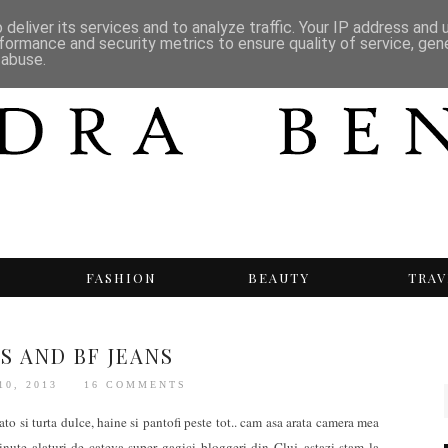
deliver its services and to analyze traffic. Your IP address and
formance and security metrics to ensure quality of service, ge
 abuse.
T
FASHION
BEAUTY
TRAV
S AND BF JEANS
10, 2013
16 COMMENTS
 si turta dulce, haine si pantofi peste tot.. cam asa arata camera mea
ute alaturi de cateva super gagici bloggeri din Cluj..astazi stam la