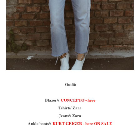
Outfit:
Blazer//
CONCEPTO - here
Tshirt// Zara
Jeans// Zara
Ankle boots//
KURT GEIGER - here ON SALE