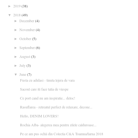
2019
(38)
►
2018
(49)
▼
December
(4)
►
November
(4)
►
October
(5)
►
September
(6)
►
August
(3)
►
July
(3)
►
June
(7)
▼
Fusta cu adidasi - tinuta lejera de vara
Sacoul care iti face talia de viespe
Ce port cand nu am inspiratie... deloc!
Rasuflarea - retreatul perfect de relaxare, decone...
Hello, DENIM LOVERS!
Rochia Alba- alegerea mea pentru zilele calduroase...
Pe ce am pus ochii din Colectia C&A Toamna/Iarna 2018