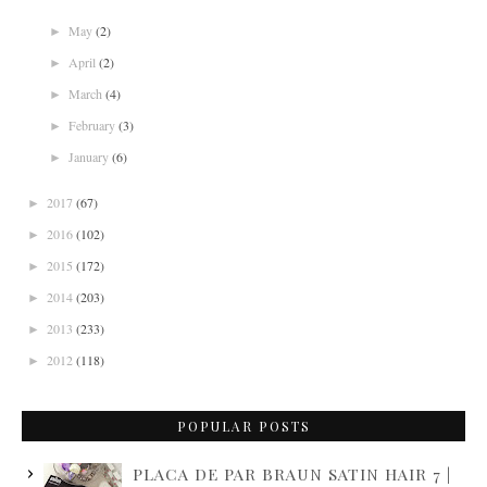
May
(2)
►
April
(2)
►
March
(4)
►
February
(3)
►
January
(6)
►
2017
(67)
►
2016
(102)
►
2015
(172)
►
2014
(203)
►
2013
(233)
►
2012
(118)
►
POPULAR POSTS
PLACA DE PAR BRAUN SATIN HAIR 7 |