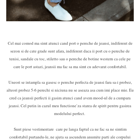
Cel mai comod ma simt atunci cand port o pereche de jeansi, indiferent de
sezon si de cate grade sunt afara, indiferent daca ii port cu o pereche de
tenisi, sandale cu toc, stiletto sau o pereche de botine western ca cele pe
care le port astazi, jeansii ma fac sa ma simt cu adevarat confortabil.
Uneori se intampla sa gasesc o pereche perfecta de jeansi fara sa-i probez,
alteori probez 5-6 perechi si niciuna nu se aseaza asa cum imi place mie. Eu
cred ca jeansii perfecti ii gasim atunci cand avem mood-ul de a cumpara
jeansi. Cel putin in cazul meu functione`za starea de spirit pentru gasirea
modelului perfect.
Sunt piese vestimentare care pe langa faptul ca ne fac sa ne simtim
confortabil purtandu-le, ne ajuta sa ascundem anumite parti ale corpului