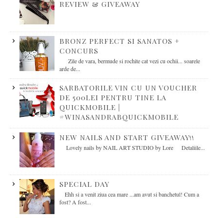
REVIEW & GIVEAWAY
BRONZ PERFECT SI SANATOS +
CONCURS
Zile de vara, bermude si rochite cat vezi cu ochii... soarele
arde de...
SARBATORILE VIN CU UN VOUCHER
DE 500LEI PENTRU TINE LA
QUICKMOBILE |
#WINASANDRABQUICKMOBILE
NEW NAILS AND START GIVEAWAY!!
Lovely nails by NAIL ART STUDIO by Lore Detaliile...
SPECIAL DAY
Ehh si a venit ziua cea mare ...am avut si banchetul! Cum a
fost? A fost...