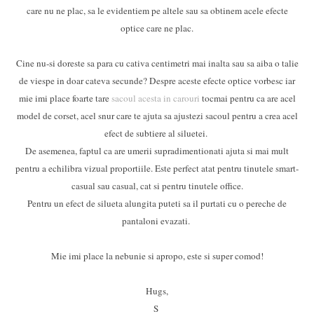
care nu ne plac, sa le evidentiem pe altele sau sa obtinem acele efecte
optice care ne plac.
Cine nu-si doreste sa para cu cativa centimetri mai inalta sau sa aiba o talie
de viespe in doar cateva secunde? Despre aceste efecte optice vorbesc iar
mie imi place foarte tare
sacoul acesta in carouri
tocmai pentru ca are acel
model de corset, acel snur care te ajuta sa ajustezi sacoul pentru a crea acel
efect de subtiere al siluetei.
De asemenea, faptul ca are umerii supradimentionati ajuta si mai mult
pentru a echilibra vizual proportiile. Este perfect atat pentru tinutele smart-
casual sau casual, cat si pentru tinutele office.
Pentru un efect de silueta alungita puteti sa il purtati cu o pereche de
pantaloni evazati.
Mie imi place la nebunie si apropo, este si super comod!
Hugs,
S