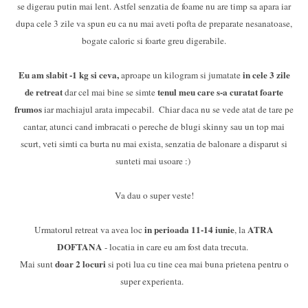
se digerau putin mai lent. Astfel senzatia de foame nu are timp sa apara iar
dupa cele 3 zile va spun eu ca nu mai aveti pofta de preparate nesanatoase,
bogate caloric si foarte greu digerabile.
Eu am slabit -1 kg si ceva,
in cele 3 zile
aproape un kilogram si jumatate
de retreat
tenul meu care s-a curatat foarte
dar cel mai bine se simte
frumos
iar machiajul arata impecabil. Chiar daca nu se vede atat de tare pe
cantar, atunci cand imbracati o pereche de blugi skinny sau un top mai
scurt, veti simti ca burta nu mai exista, senzatia de balonare a disparut si
sunteti mai usoare :)
Va dau o super veste!
in perioada 11-14 iunie
ATRA
Urmatorul retreat va avea loc
, la
DOFTANA
- locatia in care eu am fost data trecuta.
doar 2 locuri
Mai sunt
si poti lua cu tine cea mai buna prietena pentru o
super experienta.