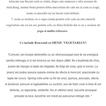
relaxare sau fiecare cum se simte, dupa care urmeaza o alta sesiune de
stretching, numai buna pentru febra musculara de care nu ai cum sa scapi,
semn ca muschii tai au lucrat cum trebuie.
7. seara se incheie cu o supa crema pentru cele care au ales meniul
vegetarian sau cu un suc pentru cele cu dieta lichida dar si cu o sesiune de
yoga si multa relaxare.
Ce include Retreatul cu MENIU VEGETARIAN?
"Concret, vei incepe diminetile cu un shot proaspat care te va energiza
pentru intreaga zi si
vei incerca un mic dejun altfel: fie
o budinda de chia,
puree de mango si lapte de
migdale, fie fulgi de ovaz, goji si cocos. La
pranz vei putea savura supele-crema de sfecla si morcovi, asezonate cu
lapte de cocos.
S
pring rolls
-urile
cu foi de orez, quinoa, avocado, sfecla
si
dovlecel, precum si tagliatellele cu zuchini, sos de fistic crud si lime iti vor
delecta, cu siguranta, simturile.
Nu in ultimul rand, sucurile proaspat
presate la rece JuiceIt te vor insoti pe parcursul intregii zile.
"