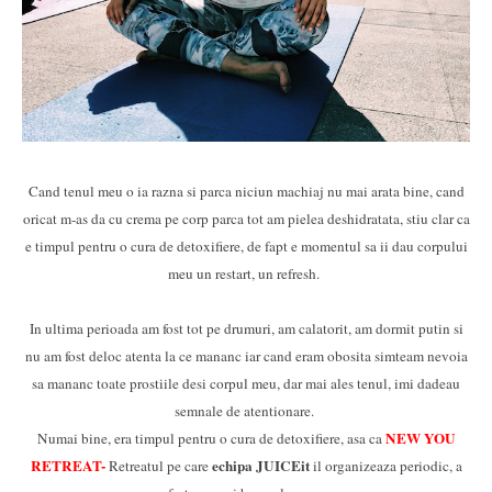
Cand tenul meu o ia razna si parca niciun machiaj nu mai arata bine, cand
oricat m-as da cu crema pe corp parca tot am pielea deshidratata, stiu clar ca
e timpul pentru o cura de detoxifiere, de fapt e momentul sa ii dau corpului
meu un restart, un refresh.
In ultima perioada am fost tot pe drumuri, am calatorit, am dormit putin si
nu am fost deloc atenta la ce mananc iar cand eram obosita simteam nevoia
sa mananc toate prostiile desi corpul meu, dar mai ales tenul, imi dadeau
semnale de atentionare.
NEW YOU
Numai bine, era timpul pentru o cura de detoxifiere, asa ca
RETREAT
-
echipa JUICEit
Retreatul pe care
il organizeaza periodic, a