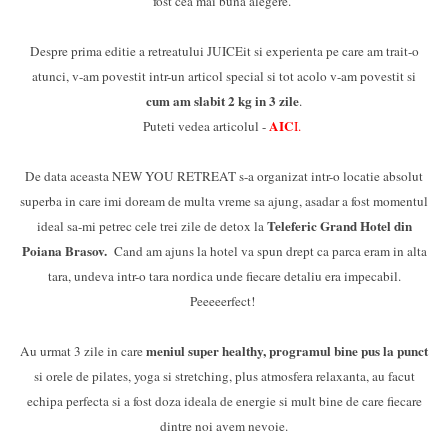
fost cea mai buna alegere.
Despre prima editie a retreatului JUICEit si experienta pe care am trait-o
atunci, v-am povestit intr-un articol special si tot acolo v-am povestit si
cum am slabit 2 kg in 3 zile
.
AIC
Puteti vedea articolul -
I.
De data aceasta NEW YOU RETREAT s-a organizat intr-o locatie absolut
superba in care imi doream de multa vreme sa ajung, asadar a fost momentul
Teleferic Grand Hotel din
ideal sa-mi petrec cele trei zile de detox la
Poiana Brasov.
Cand am ajuns la hotel va spun drept ca parca eram in alta
tara, undeva intr-o tara nordica unde fiecare detaliu era impecabil.
Peeeeerfect!
meniul super healthy, programul bine pus la punct
Au urmat 3 zile in care
si orele de pilates, yoga si stretching, plus atmosfera relaxanta, au facut
echipa perfecta si a fost doza ideala de energie si mult bine de care fiecare
dintre noi avem nevoie.