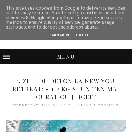
This site uses cookies from Google to deliver its services
and to analyze traffic. Your IP address and user-agent are
shared with Google along with performance and security
metrics to ensure quality of service, generate usage
statistics, and to detect and address abuse.
LEARN MORE
GOT IT
MENU
3 ZILE DE DETOX LA NEW YOU
RETREAT: - 1,2 KG SI UN TEN MAI
CURAT CU JUICEIT
WEDNESDAY, MAY 31, 2017
LEAVE A COMMENT