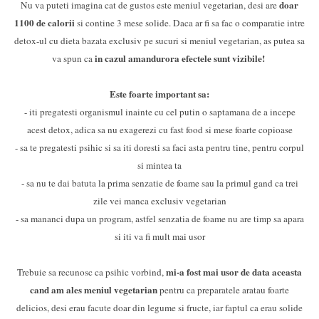
doar
Nu va puteti imagina cat de gustos este meniul vegetarian, desi are
1100 de calorii
si contine 3 mese solide. Daca ar fi sa fac o comparatie intre
detox-ul cu dieta bazata exclusiv pe sucuri si meniul vegetarian, as putea sa
in cazul amandurora efectele sunt vizibile!
va spun ca
Este foarte important sa:
- iti pregatesti organismul inainte cu cel putin o saptamana de a incepe
acest detox, adica sa nu exagerezi cu fast food si mese foarte copioase
- sa te pregatesti psihic si sa iti doresti sa faci asta pentru tine, pentru corpul
si mintea ta
- sa nu te dai batuta la prima senzatie de foame sau la primul gand ca trei
zile vei manca exclusiv vegetarian
- sa mananci dupa un program, astfel senzatia de foame nu are timp sa apara
si iti va fi mult mai usor
mi-a fost mai usor de data aceasta
Trebuie sa recunosc ca psihic vorbind,
cand am ales meniul vegetarian
pentru ca preparatele aratau foarte
delicios, desi erau facute doar din legume si fructe, iar faptul ca erau solide