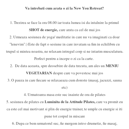
Va intrebati cum arata o zi la New You Retreat?
1. Trezirea se face la ora 08.00 iar toata lumea isi da intalnire la primul
SHOT de energie,
care arata ca cel de mai jos
2. Urmeaza sesiunea de yoga/ meditatie in care nu va imaginati ca doar
"lenevim":) Este de fapt o sesiune in care invatam sa fim in echilibru cu
trupul si mintea noastra, ne relaxam intregul corp si ne intarim musculatura.
Perfect pentru a incepe o zi ca la carte.
MENIU
2. De data aceasta, spre deosebire de data trecuta, am ales un
VEGETARIAN
despre care va povestesc mai jos
3. O pauza in care fiecare se relaxaeaza cum doreste (masaj, jacuzzi, sauna
etc)
4. Urmatoarea masa este suc inainte de ora de pilates
Luminita de la Attitude Pilates,
5. sesiunea de pilates cu
care va promit eu
ca este cel mai motivant si plin de energie trainer, te umple cu energie si iti
pune tot corpul in miscare
6. Dupa ce bem urmatorul suc, fie mergem intr-o drumetie, fie masaj,