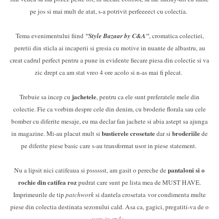
pe jos si mai mult de atat, s-a potrivit perfeeeect cu colectia.
Tema evenimentului fiind
"Style Bazaar by C&A"
, cromatica colectiei,
peretii din sticla ai incaperii si gresia cu motive in nuante de albastru, au
creat cadrul perfect pentru a pune in evidente fiecare piesa din colectie si va
zic drept ca am stat vreo 4 ore acolo si n-as mai fi plecat.
jachetele
Trebuie sa incep cu
, pentru ca ele sunt preferatele mele din
colectie. Fie ca vorbim despre cele din denim, cu broderie florala sau cele
bomber cu diferite mesaje, eu ma declar fan jachete si abia astept sa ajunga
bustierele crosetate
broderiile
in magazine. Mi-au placut mult si
dar si
de
pe diferite piese basic care s-au transformat usor in piese statement.
pantaloni si o
Nu a lipsit nici catifeaua si psssssst, am gasit o pereche de
rochie din catifea roz
pudrat care sunt pe lista mea de MUST HAVE.
Imprimeurile de tip
patchwork
si dantela crosetata vor condimenta multe
piese din colectia destinata sezonului cald. Asa ca, gagici, pregatiti-va de o