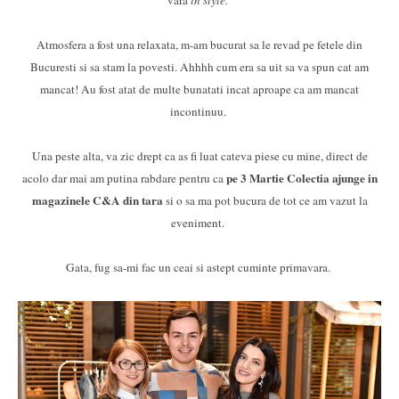
vara
in style.
Atmosfera a fost una relaxata, m-am bucurat sa le revad pe fetele din
Bucuresti si sa stam la povesti. Ahhhh cum era sa uit sa va spun cat am
mancat! Au fost atat de multe bunatati incat aproape ca am mancat
incontinuu.
Una peste alta, va zic drept ca as fi luat cateva piese cu mine, direct de
pe 3 Martie Colectia ajunge in
acolo dar mai am putina rabdare pentru ca
magazinele C&A din tara
si o sa ma pot bucura de tot ce am vazut la
eveniment.
Gata, fug sa-mi fac un ceai si astept cuminte primavara.