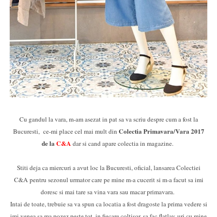
Cu gandul la vara, m-am asezat in pat sa va scriu despre cum a fost la
Colectia Primavara/Vara 2017
Bucuresti, ce-mi place cel mai mult din
de la
C&A
dar si cand apare colectia in magazine.
Stiti deja ca miercuri a avut loc la Bucuresti, oficial, lansarea Colectiei
C&A pentru sezonul urmator care pe mine m-a cucerit si m-a facut sa imi
doresc si mai tare sa vina vara sau macar primavara.
Intai de toate, trebuie sa va spun ca locatia a fost dragoste la prima vedere si
imi venea sa ma pozez peste tot, in fiecare coltisor, sa fac flatlay-uri cu mine