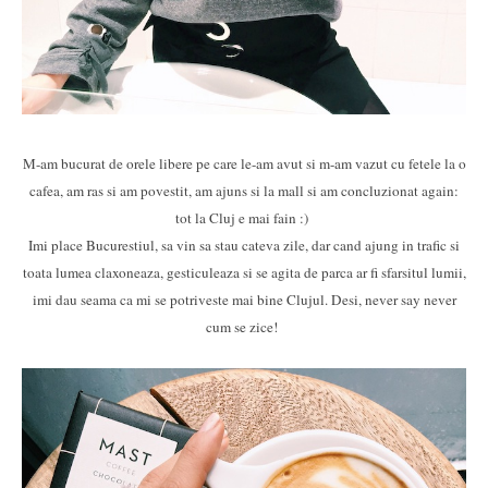
M-am bucurat de orele libere pe care le-am avut si m-am vazut cu fetele la o
cafea, am ras si am povestit, am ajuns si la mall si am concluzionat again:
tot la Cluj e mai fain :)
Imi place Bucurestiul, sa vin sa stau cateva zile, dar cand ajung in trafic si
toata lumea claxoneaza, gesticuleaza si se agita de parca ar fi sfarsitul lumii,
imi dau seama ca mi se potriveste mai bine Clujul. Desi, never say never
cum se zice!