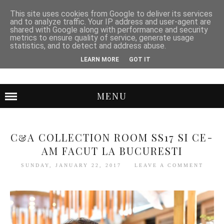
This site uses cookies from Google to deliver its services
and to analyze traffic. Your IP address and user-agent are
shared with Google along with performance and security
metrics to ensure quality of service, generate usage
statistics, and to detect and address abuse.
LEARN MORE
GOT IT
MENU
C&A COLLECTION ROOM SS17 SI CE-
AM FACUT LA BUCURESTI
SUNDAY, JANUARY 22, 2017
LEAVE A COMMENT