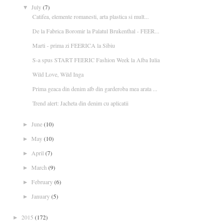
July
(7)
▼
Catifea, elemente romanesti, arta plastica si mult...
De la Fabrica Boromir la Palatul Brukenthal - FEER...
Marti - prima zi FEERICA la Sibiu
S-a spus START FEERIC Fashion Week la Alba Iulia
Wild Love, Wild Inga
Prima geaca din denim alb din garderoba mea arata ...
Trend alert: Jacheta din denim cu aplicatii
June
(10)
►
May
(10)
►
April
(7)
►
March
(9)
►
February
(6)
►
January
(5)
►
2015
(172)
►