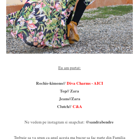
Eu am purtat:
Rochie-kimono//
Diva Charms - AICI
Top// Zara
Jeans//Zara
Clutch//
C&A
@sandrabendre
Ne vedem pe instagram si snapchat:
Trebuie sa va spun ca anul acesta ma bucur sa fac parte din Familia