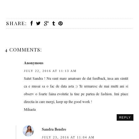
SHARE:
4 COMMENTS:
Anonymous
JULY 22, 2016 AT 11:13 AM
Salut Sandra ! Nu sunt mare amatoare de dat feedback, insa am simtit
ca e musai sa o fac de data asta :) Te urmaresc de mai multi ani si
observ o foarte faina evolutie la tine pe partea de fashion. Imi place
directia in care mergi, keep up the good work !
Mihaela
REPLY
Sandra Bendre
JULY 23, 2016 AT 11:04 AM