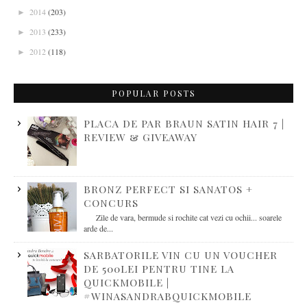
2014
(203)
►
2013
(233)
►
2012
(118)
►
POPULAR POSTS
PLACA DE PAR BRAUN SATIN HAIR 7 |
REVIEW & GIVEAWAY
BRONZ PERFECT SI SANATOS +
CONCURS
Zile de vara, bermude si rochite cat vezi cu ochii... soarele
arde de...
SARBATORILE VIN CU UN VOUCHER
DE 500LEI PENTRU TINE LA
QUICKMOBILE |
#WINASANDRABQUICKMOBILE