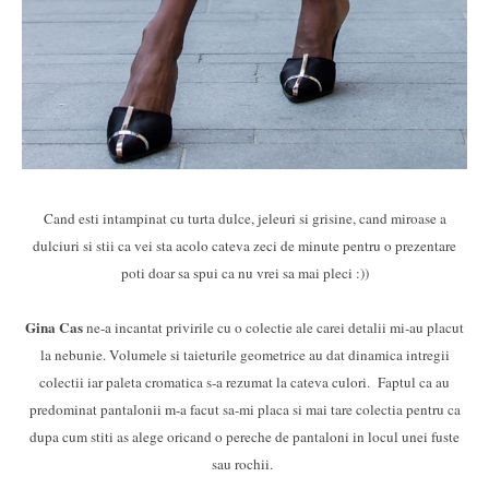
Cand esti intampinat cu turta dulce, jeleuri si grisine, cand miroase a
dulciuri si stii ca vei sta acolo cateva zeci de minute pentru o prezentare
poti doar sa spui ca nu vrei sa mai pleci :))
Gina Cas
ne-a incantat privirile cu o colectie ale carei detalii mi-au placut
la nebunie. Volumele si taieturile geometrice au dat dinamica intregii
colectii iar paleta cromatica s-a rezumat la cateva culori. Faptul ca au
predominat pantalonii m-a facut sa-mi placa si mai tare colectia pentru ca
dupa cum stiti as alege oricand o pereche de pantaloni in locul unei fuste
sau rochii.