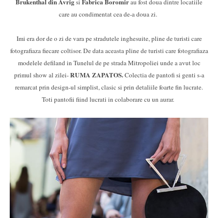
Brukenthal din Avrig
Fabrica Boromir
si
au fost doua dintre locatiile
care au condimentat cea de-a doua zi.
Imi era dor de o zi de vara pe stradutele inghesuite, pline de turisti care
fotografiaza fiecare coltisor. De data aceasta pline de turisti care fotografiaza
modelele defiland in Tunelul de pe strada Mitropoliei unde a avut loc
RUMA ZAPATOS.
primul show al zilei-
Colectia de pantofi si genti s-a
remarcat prin design-ul simplist, clasic si prin detaliile foarte fin lucrate.
Toti pantofii fiind lucrati in colaborare cu un aurar.