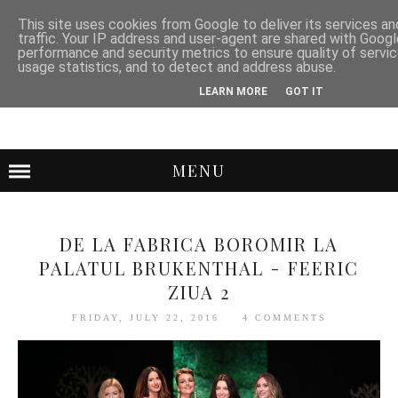
This site uses cookies from Google to deliver its services an
traffic. Your IP address and user-agent are shared with Googl
performance and security metrics to ensure quality of servi
usage statistics, and to detect and address abuse.
LEARN MORE
GOT IT
MENU
DE LA FABRICA BOROMIR LA
PALATUL BRUKENTHAL - FEERIC
ZIUA 2
FRIDAY, JULY 22, 2016
4 COMMENTS