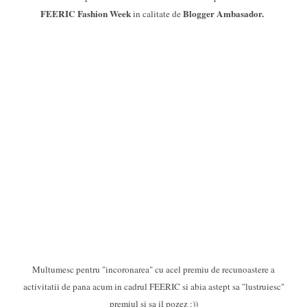
FEERIC Fashion Week
Blogger Ambasador.
in calitate de
Multumesc pentru "incoronarea" cu acel premiu de recunoastere a
activitatii de pana acum in cadrul FEERIC si abia astept sa "lustruiesc"
premiul si sa il pozez :))