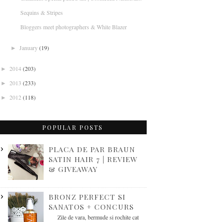
Sequins & Stripes
Bloggers meet photographers & White Blazer
January
(19)
►
2014
(203)
►
2013
(233)
►
2012
(118)
►
POPULAR POSTS
PLACA DE PAR BRAUN
SATIN HAIR 7 | REVIEW
& GIVEAWAY
BRONZ PERFECT SI
SANATOS + CONCURS
Zile de vara, bermude si rochite cat