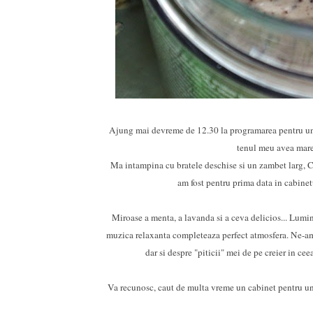
Ajung mai devreme de 12.30 la programarea pentru un t
tenul meu avea mare
Ma intampina cu bratele deschise si un zambet larg, 
am fost pentru prima data in cabinet
Miroase a menta, a lavanda si a ceva delicios... Lumina
muzica relaxanta completeaza perfect atmosfera. Ne-am
dar si despre "piticii" mei de pe creier in ce
Va recunosc, caut de multa vreme un cabinet pentru un tr