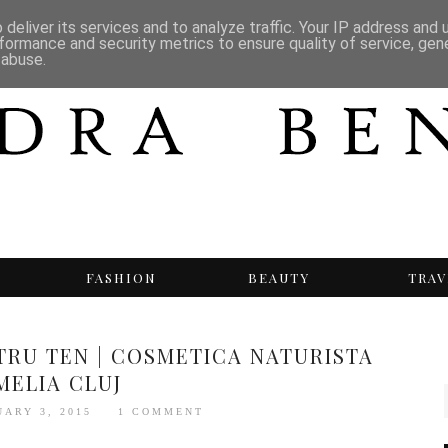
deliver its services and to analyze traffic. Your IP address and
formance and security metrics to ensure quality of service, ge
 abuse.
T
FASHION
BEAUTY
TRAV
TRU TEN | COSMETICA NATURISTA
MELIA CLUJ
UARY 3, 2015
1 COMMENT