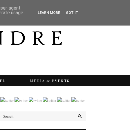
 user-agent
nerate usage
LEARN MORE
GOT IT
EL
MEDIA & EVENTS