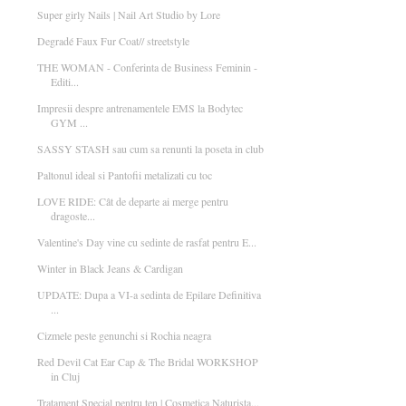
Super girly Nails | Nail Art Studio by Lore
Degradé Faux Fur Coat// streetstyle
THE WOMAN - Conferinta de Business Feminin -
Editi...
Impresii despre antrenamentele EMS la Bodytec
GYM ...
SASSY STASH sau cum sa renunti la poseta in club
Paltonul ideal si Pantofii metalizati cu toc
LOVE RIDE: Cât de departe ai merge pentru
dragoste...
Valentine's Day vine cu sedinte de rasfat pentru E...
Winter in Black Jeans & Cardigan
UPDATE: Dupa a VI-a sedinta de Epilare Definitiva
...
Cizmele peste genunchi si Rochia neagra
Red Devil Cat Ear Cap & The Bridal WORKSHOP
in Cluj
Tratament Special pentru ten | Cosmetica Naturista...