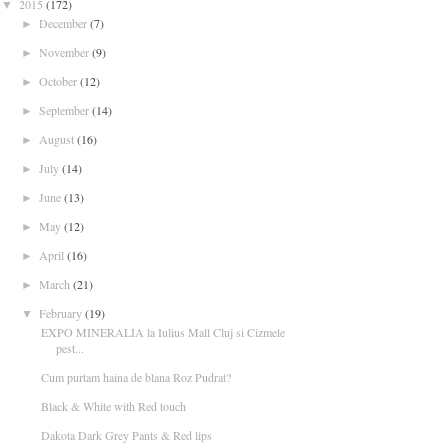
2015
(172)
▼
December
(7)
►
November
(9)
►
October
(12)
►
September
(14)
►
August
(16)
►
July
(14)
►
June
(13)
►
May
(12)
►
April
(16)
►
March
(21)
►
February
(19)
▼
EXPO MINERALIA la Iulius Mall Cluj si Cizmele
pest...
Cum purtam haina de blana Roz Pudrat?
Black & White with Red touch
Dakota Dark Grey Pants & Red lips