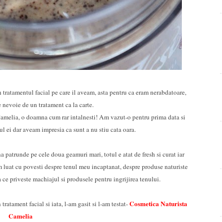
ratamentul facial pe care il aveam, asta pentru ca eram nerabdatoare,
 nevoie de un tratament ca la carte.
Camelia, o doamna cum rar intalnesti! Am vazut-o pentru prima data si
ul ei dar aveam impresia ca sunt a nu stiu cata oara.
 patrunde pe cele doua geamuri mari, totul e atat de fresh si curat iar
 luat cu povesti despre tenul meu incaptanat, despre produse naturiste
ea ce priveste machiajul si produsele pentru ingrijirea tenului.
Cosmetica Naturista
atament facial si iata, l-am gasit si l-am testat-
Camelia