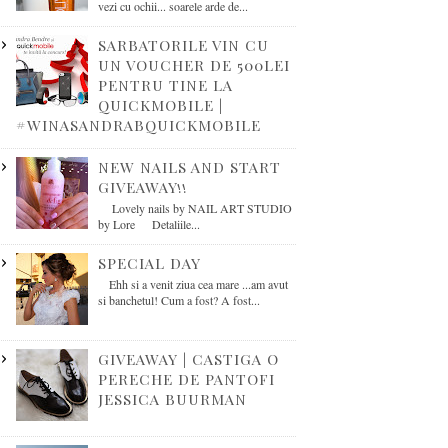
vezi cu ochii... soarele arde de...
SARBATORILE VIN CU
UN VOUCHER DE 500LEI
PENTRU TINE LA
QUICKMOBILE |
#WINASANDRABQUICKMOBILE
NEW NAILS AND START
GIVEAWAY!!
Lovely nails by NAIL ART STUDIO
by Lore Detaliile...
SPECIAL DAY
Ehh si a venit ziua cea mare ...am avut
si banchetul! Cum a fost? A fost...
GIVEAWAY | CASTIGA O
PERECHE DE PANTOFI
JESSICA BUURMAN