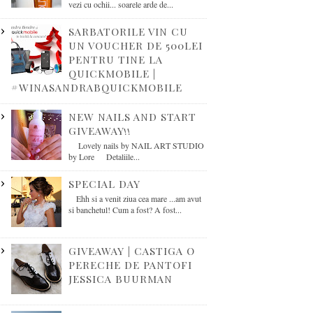
vezi cu ochii... soarele arde de...
SARBATORILE VIN CU
UN VOUCHER DE 500LEI
PENTRU TINE LA
QUICKMOBILE |
#WINASANDRABQUICKMOBILE
NEW NAILS AND START
GIVEAWAY!!
Lovely nails by NAIL ART STUDIO
by Lore Detaliile...
SPECIAL DAY
Ehh si a venit ziua cea mare ...am avut
si banchetul! Cum a fost? A fost...
GIVEAWAY | CASTIGA O
PERECHE DE PANTOFI
JESSICA BUURMAN