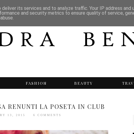
deliver its services and to analyze traffic. Your IP address and
formance and security metrics to ensure quality of service, ge
 abuse.
T
FASHION
BEAUTY
TRAV
SA RENUNTI LA POSETA IN CLUB
RY 13, 2015
6 COMMENTS