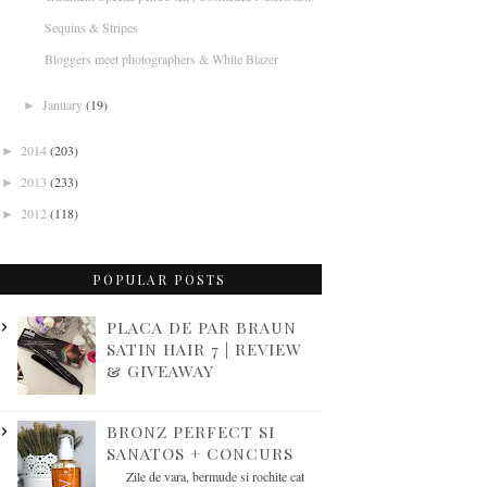
Sequins & Stripes
Bloggers meet photographers & White Blazer
January
(19)
►
2014
(203)
►
2013
(233)
►
2012
(118)
►
POPULAR POSTS
PLACA DE PAR BRAUN
SATIN HAIR 7 | REVIEW
& GIVEAWAY
BRONZ PERFECT SI
SANATOS + CONCURS
Zile de vara, bermude si rochite cat