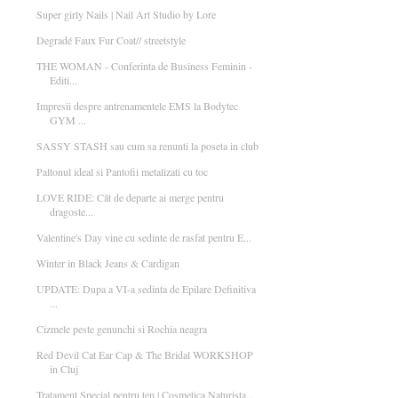
Super girly Nails | Nail Art Studio by Lore
Degradé Faux Fur Coat// streetstyle
THE WOMAN - Conferinta de Business Feminin -
Editi...
Impresii despre antrenamentele EMS la Bodytec
GYM ...
SASSY STASH sau cum sa renunti la poseta in club
Paltonul ideal si Pantofii metalizati cu toc
LOVE RIDE: Cât de departe ai merge pentru
dragoste...
Valentine's Day vine cu sedinte de rasfat pentru E...
Winter in Black Jeans & Cardigan
UPDATE: Dupa a VI-a sedinta de Epilare Definitiva
...
Cizmele peste genunchi si Rochia neagra
Red Devil Cat Ear Cap & The Bridal WORKSHOP
in Cluj
Tratament Special pentru ten | Cosmetica Naturista...