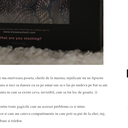
re ma enerveaza poseta, cheile de la masina, rujul(care nu ne lipseste
ana si nici sa dansez cu ea pe umar sau sa o las pe undeva pe bar sa am
nta in care sa existe ceva, invizibil, care sa tin loc de geanta :))
entru toate gagicile care au aceeasi problema ca si mine.
ior si care are cateva compartimente in care poti sa pui de la chei, ruj,
bani si telefon.