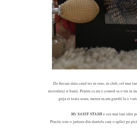
De fiecare data cand ies in oras, in club, cel mai ta
niciodata) si banii. Pentru ca nu e comod sa o tin in m
grija ei toata seara, mereu m-am gandit la o varia
My SASSY STASH
e cea mai tare idee p
Practic este o jartiera din dantela care o aplici pe pic