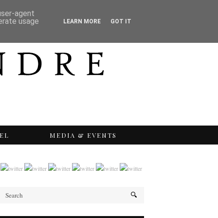
 user-agent
nerate usage
LEARN MORE
GOT IT
EL
MEDIA & EVENTS