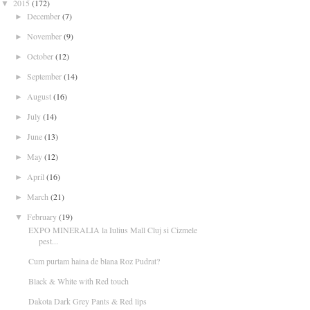
2015
(172)
▼
December
(7)
►
November
(9)
►
October
(12)
►
September
(14)
►
August
(16)
►
July
(14)
►
June
(13)
►
May
(12)
►
April
(16)
►
March
(21)
►
February
(19)
▼
EXPO MINERALIA la Iulius Mall Cluj si Cizmele
pest...
Cum purtam haina de blana Roz Pudrat?
Black & White with Red touch
Dakota Dark Grey Pants & Red lips