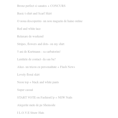
Bronz perfect si sanatos + CONCURS
Basic t-shirt and Scarf Skirt
O noua descoperire- un nou magazin de haine online
Red and white lace
Relaxare de weekend
Stripes, flowers and dots- on my shirt
5 ani de Kurtmann - sa sarbatorim!
Lentilele de contact- da sau ba?
Alice- un tricou cu personalitate + Flash News
Lovely floral skirt
Neon top + black and white pants
Super casual
START VOTE on FashionUp + NEW Nails
Alegerile mele de pe Sheinside
I L.O.V.E Straw Hats