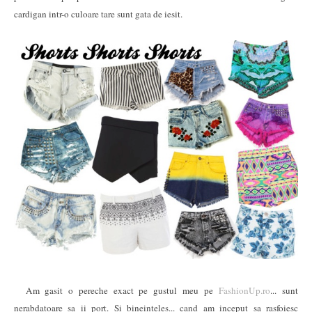
cardigan intr-o culoare tare sunt gata de iesit.
Am gasit o pereche exact pe gustul meu pe
FashionUp.ro
... sunt
nerabdatoare sa ii port. Si bineinteles... cand am inceput sa rasfoiesc