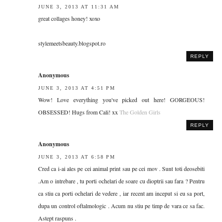
JUNE 3, 2013 AT 11:31 AM
great collages honey! xoxo
stylemeetsbeauty.blogspot.ro
REPLY
Anonymous
JUNE 3, 2013 AT 4:51 PM
Wow! Love everything you've picked out here! GORGEOUS!
OBSESSED! Hugs from Cali! xx
The Golden Girls
REPLY
Anonymous
JUNE 3, 2013 AT 6:58 PM
Cred ca i-ai ales pe cei animal print sau pe cei mov . Sunt toti deosebiti
.Am o intrebare , tu porti ochelari de soare cu dioptrii sau fara ? Pentru
ca stiu ca porti ochelari de vedere , iar recent am inceput si eu sa port,
dupa un control oftalmologic . Acum nu stiu pe timp de vara ce sa fac.
Astept raspuns .