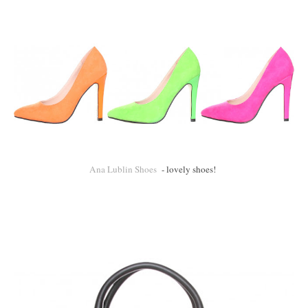
Ana Lublin Shoes
- lovely shoes!