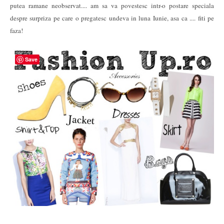
putea ramane neobservat.... am sa va povestesc intr-o postare speciala
despre surpriza pe care o pregatesc undeva in luna Iunie, asa ca .... fiti pe
faza!
Save