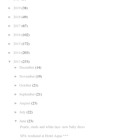
2019
(38)
►
2018
(49)
►
2017
(67)
►
2016
(102)
►
2015
(172)
►
2014
(203)
►
2013
(233)
▼
December
(14)
►
November
(19)
►
October
(21)
►
September
(21)
►
August
(23)
►
July
(22)
►
June
(23)
▼
Pearls, studs and white lace- new baby dress
SPA weekend at Hotel Aqua ***