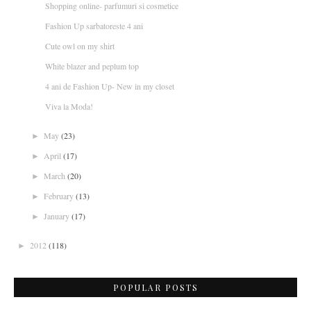
Shopping online- parfumuri si cosmetice
Fashion Up sarbatoreste 4 ani
Cute owl on my shirt
White blazer and peplum top
4 ani de Fashion Up- New in my closet
Viva la Moda!
May
(23)
►
April
(17)
►
March
(20)
►
February
(13)
►
January
(17)
►
2012
(118)
►
POPULAR POSTS