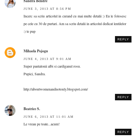
Sandra Bendre
JUNE 3, 2013 AT 8:56 PM
Incerc sa scriu articolul in curand cu mai multe detalii :) Eu le folosesc
pe cele cu 30 de purtari. Am sa scriu detalii in articolul dedicat lentilelor
:) te pup
REPLY
Mihaela Pojogu
JUNE 4, 2013 AT 9:01 AM
Super pantalonii albi si cardiganul rosu.
Pupici, Sandra.
http://aboutwomenandnotonly.blogspot.com/
REPLY
Beatrice S.
JUNE 6, 2013 AT 11:01 AM
Le vreau pe toate...acum!
REPLY