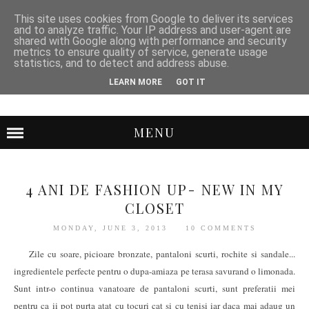
This site uses cookies from Google to deliver its services
and to analyze traffic. Your IP address and user-agent are
shared with Google along with performance and security
metrics to ensure quality of service, generate usage
statistics, and to detect and address abuse.
LEARN MORE
GOT IT
MENU
4 ANI DE FASHION UP- NEW IN MY
CLOSET
MONDAY, JUNE 3, 2013
10 COMMENTS
Zile cu soare, picioare bronzate, pantaloni scurti, rochite si sandale...
ingredientele perfecte pentru o dupa-amiaza pe terasa savurand o limonada.
Sunt intr-o continua vanatoare de pantaloni scurti, sunt preferatii mei
pentru ca ii pot purta atat cu tocuri cat si cu tenisi iar daca mai adaug un