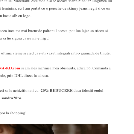
n talie. Materialul este moale si se aseaza foarte bine iar lungimea lui
mai feminina, eu l-am purtat cu o pereche de skinny jeans negri si cu un
ou basic alb cu logo.
ceea inca ma mai bucur de paltonul acesta, pot lua lejer un tricou si
a sa fiu sigura ca nu mi-e frig :)
ultima vreme si cred ca i-ati vazut integrati intr-o gramada de tinute.
NA-KD.com
si am ales marimea mea obisnuita, adica 36. Comanda a
pede, prin DHL direct la adresa.
-20% REDUCERE
codul
eti sa le achizitionati cu
daca folositi
sandra20ro.
por la shopping!