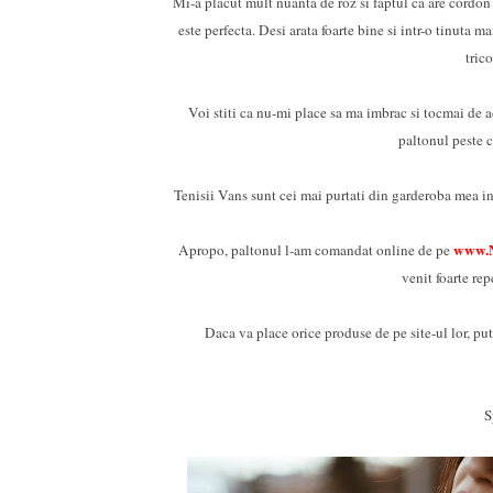
Mi-a placut mult nuanta de roz si faptul ca are cordon i
este perfecta. Desi arata foarte bine si intr-o tinuta 
tric
Voi stiti ca nu-mi place sa ma imbrac si tocmai de a
paltonul peste c
Tenisii Vans sunt cei mai purtati din garderoba mea in 
www.
Apropo, paltonul l-am comandat online de pe
venit foarte re
Daca va place orice produse de pe site-ul lor, put
S