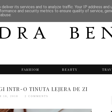
deliver its services and to analyze traffic. Your IP address and
formance and security metrics to ensure quality of service, ge
 abuse.
T
FASHION
BEAUTY
TRAV
I INTR-O TINUTA LEJERA DE ZI
H 16, 2018
2 COMMENTS