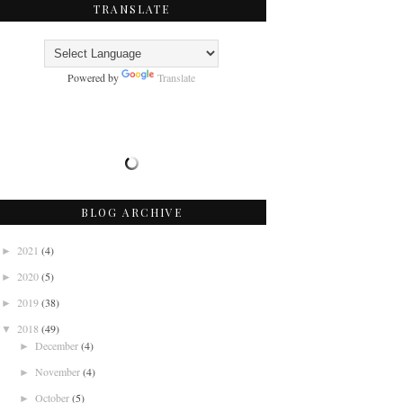
TRANSLATE
Powered by
Translate
BLOG ARCHIVE
2021
(4)
►
2020
(5)
►
2019
(38)
►
2018
(49)
▼
December
(4)
►
November
(4)
►
October
(5)
►