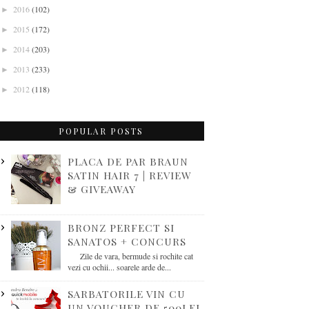
2016
(102)
►
2015
(172)
►
2014
(203)
►
2013
(233)
►
2012
(118)
►
POPULAR POSTS
PLACA DE PAR BRAUN
SATIN HAIR 7 | REVIEW
& GIVEAWAY
BRONZ PERFECT SI
SANATOS + CONCURS
Zile de vara, bermude si rochite cat
vezi cu ochii... soarele arde de...
SARBATORILE VIN CU
UN VOUCHER DE 500LEI