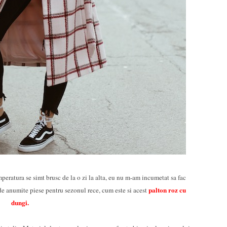
peratura se simt brusc de la o zi la alta, eu nu m-am incumetat sa fac
palto
n roz cu
de anumite piese pentru sezonul rece, cum este si acest
dungi.