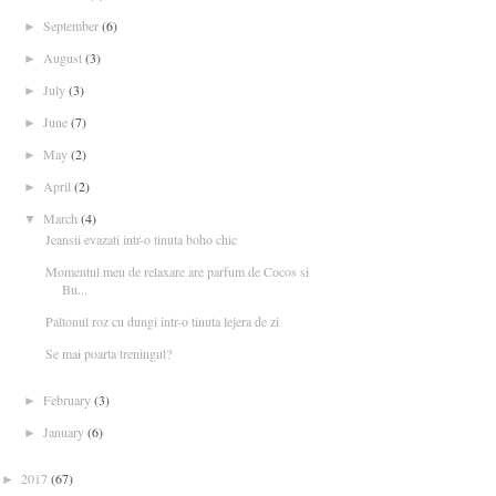
September
(6)
►
August
(3)
►
July
(3)
►
June
(7)
►
May
(2)
►
April
(2)
►
March
(4)
▼
Jeansii evazati intr-o tinuta boho chic
Momentul meu de relaxare are parfum de Cocos si
Bu...
Paltonul roz cu dungi intr-o tinuta lejera de zi
Se mai poarta treningul?
February
(3)
►
January
(6)
►
2017
(67)
►