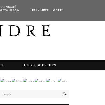
 user-agent
nerate usage
LEARN MORE
GOT IT
EL
MEDIA & EVENTS