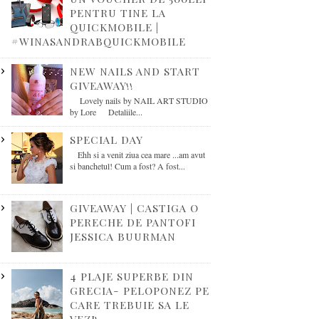
PENTRU TINE LA
QUICKMOBILE |
#WINASANDRABQUICKMOBILE
NEW NAILS AND START
GIVEAWAY!!
Lovely nails by NAIL ART STUDIO
by Lore Detaliile...
SPECIAL DAY
Ehh si a venit ziua cea mare ...am avut
si banchetul! Cum a fost? A fost...
GIVEAWAY | CASTIGA O
PERECHE DE PANTOFI
JESSICA BUURMAN
4 PLAJE SUPERBE DIN
GRECIA- PELOPONEZ PE
CARE TREBUIE SA LE