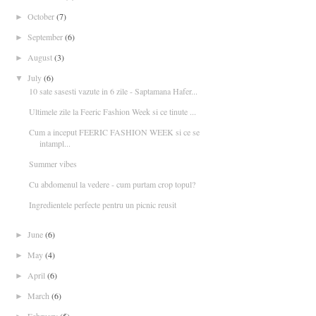
October
(7)
►
September
(6)
►
August
(3)
►
July
(6)
▼
10 sate sasesti vazute in 6 zile - Saptamana Hafer...
Ultimele zile la Feeric Fashion Week si ce tinute ...
Cum a inceput FEERIC FASHION WEEK si ce se
intampl...
Summer vibes
Cu abdomenul la vedere - cum purtam crop topul?
Ingredientele perfecte pentru un picnic reusit
June
(6)
►
May
(4)
►
April
(6)
►
March
(6)
►