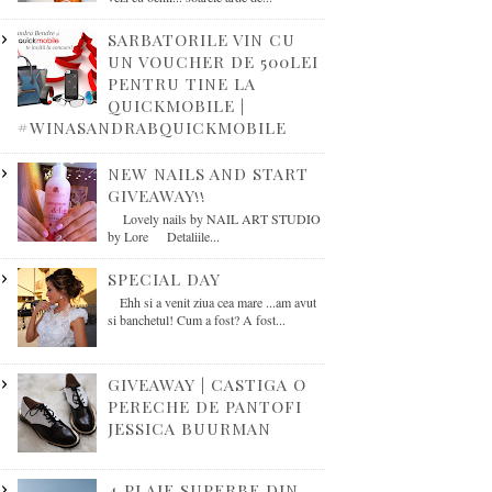
SARBATORILE VIN CU
UN VOUCHER DE 500LEI
PENTRU TINE LA
QUICKMOBILE |
#WINASANDRABQUICKMOBILE
NEW NAILS AND START
GIVEAWAY!!
Lovely nails by NAIL ART STUDIO
by Lore Detaliile...
SPECIAL DAY
Ehh si a venit ziua cea mare ...am avut
si banchetul! Cum a fost? A fost...
GIVEAWAY | CASTIGA O
PERECHE DE PANTOFI
JESSICA BUURMAN
4 PLAJE SUPERBE DIN