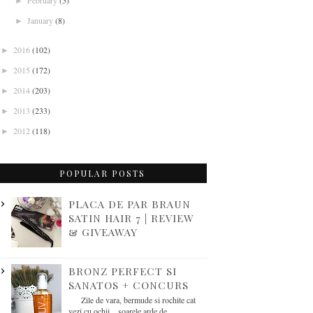
February
(5)
►
January
(8)
►
2016
(102)
►
2015
(172)
►
2014
(203)
►
2013
(233)
►
2012
(118)
►
POPULAR POSTS
PLACA DE PAR BRAUN
SATIN HAIR 7 | REVIEW
& GIVEAWAY
BRONZ PERFECT SI
SANATOS + CONCURS
Zile de vara, bermude si rochite cat
vezi cu ochii... soarele arde de...