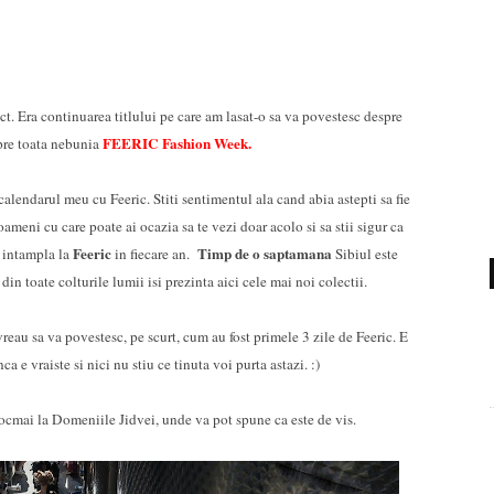
t. Era continuarea titlului pe care am lasat-o sa va povestesc despre
FEERIC Fashion Week
.
spre toata nebunia
 calendarul meu cu Feeric. Stiti sentimentul ala cand abia astepti sa fie
oameni cu care poate ai ocazia sa te vezi doar acolo si sa stii sigur ca
Feeric
Timp de o saptamana
e intampla la
in fiecare an.
Sibiul este
in toate colturile lumii isi prezinta aici cele mai noi colectii.
eau sa va povestesc, pe scurt, cum au fost primele 3 zile de Feeric. E
a e vraiste si nici nu stiu ce tinuta voi purta astazi. :)
cmai la Domeniile Jidvei, unde va pot spune ca este de vis.