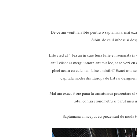
De ce am venit la Sibiu pentru o saptamana, mai exac
Sibiu, de ce il iubesc si de
Este cred al 4-lea an in care luna Iulie e insemnata in
anul viitor sa mergi intr-un anumit loc, sa te vezi cu 
pleci acasa cu cele mai faine amintiri? Exact asta s
capitala modei din Europa de Est iar designeri d
Mai am exact 3 ore pana la urmatoarea prezentare si vr
totul contra cronometru si parul meu inc
Saptamana a inceput cu prezentari de moda to