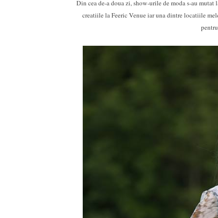
Din cea de-a doua zi, show-urile de moda s-au mutat la
creatiile la Feeric Venue iar una dintre locatiile me
pentr