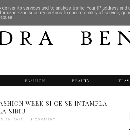
deliver its services and to analyze traffic. Your IP address and
formance and security metrics to ensure quality of service, ge
 abuse.
T
FASHION
BEAUTY
TRAV
ASHION WEEK SI CE SE INTAMPLA
LA SIBIU
LY 20, 2017
1 COMMENT