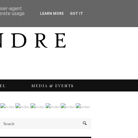
 user-agent
nerate usage
LEARN MORE
GOT IT
EL
MEDIA & EVENTS