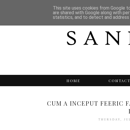
This site uses cookies from Google to 
are shared with Google along with per
statistics, and to detect and address
HOME
CONTAC
CUM A INCEPUT FEERIC F
THURSDAY, JU