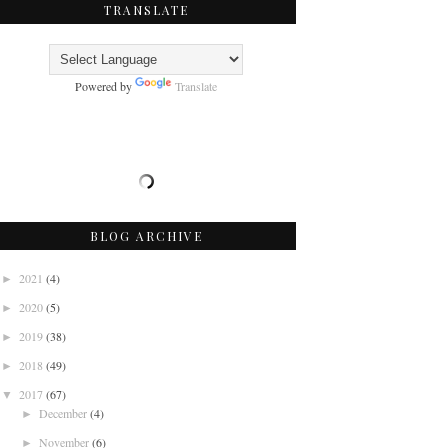
TRANSLATE
Powered by
Translate
BLOG ARCHIVE
2021
(4)
►
2020
(5)
►
2019
(38)
►
2018
(49)
►
2017
(67)
▼
December
(4)
►
November
(6)
►