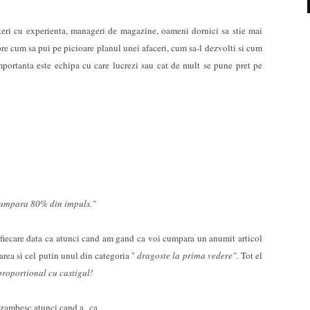
i cu experienta, manageri de magazine, oameni dornici sa stie mai
pre cum sa pui pe picioare planul unei afaceri, cum sa-l dezvolti si cum
importanta este echipa cu care lucrezi sau cat de mult se pune pret pe
cumpara 80% din impuls."
 fiecare data ca atunci cand am gand ca voi cumpara un anumit articol
rea si cel putin unul din categoria "
dragoste la prima vedere".
Tot el
proportional cu castigul!
a zambesc atunci cand a ca