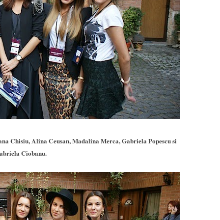
ana Chisiu, Alina Ceusan, Madalina Merca, Gabriela Popescu si
abriela Ciobanu.