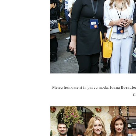
Ioana Bora, Io
Mereu frumoase si in pas cu moda:
G