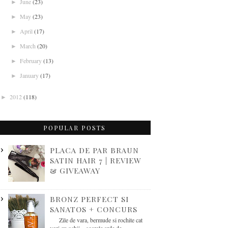
June
(23)
►
May
(23)
►
April
(17)
►
March
(20)
►
February
(13)
►
January
(17)
►
2012
(118)
►
POPULAR POSTS
PLACA DE PAR BRAUN
SATIN HAIR 7 | REVIEW
& GIVEAWAY
BRONZ PERFECT SI
SANATOS + CONCURS
Zile de vara, bermude si rochite cat