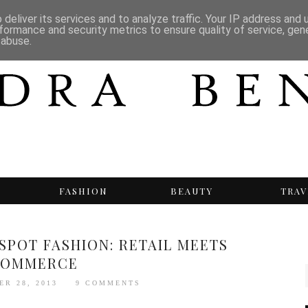
deliver its services and to analyze traffic. Your IP address and
formance and security metrics to ensure quality of service, ge
 abuse.
T
FASHION
BEAUTY
TRAV
SPOT FASHION: RETAIL MEETS
COMMERCE
ER 28, 2013
9 COMMENTS