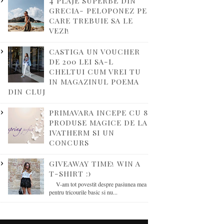
4 PLAJE SUPERBE DIN
GRECIA- PELOPONEZ PE
CARE TREBUIE SA LE
VEZI!
CASTIGA UN VOUCHER
DE 200 LEI SA-L
CHELTUI CUM VREI TU
IN MAGAZINUL POEMA
DIN CLUJ
PRIMAVARA INCEPE CU 8
PRODUSE MAGICE DE LA
IVATHERM SI UN
CONCURS
GIVEAWAY TIME! WIN A
T-SHIRT :)
V-am tot povestit despre pasiunea mea
pentru tricourile basic si nu...