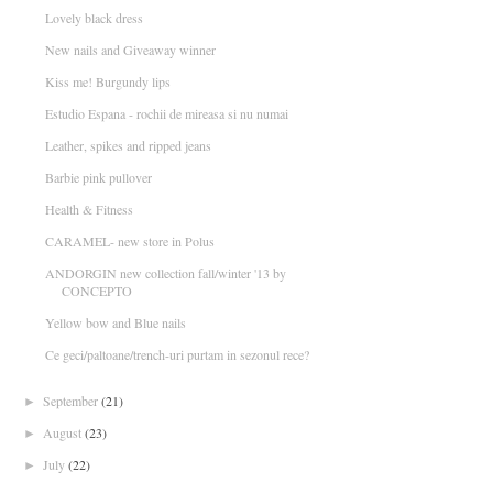
Lovely black dress
New nails and Giveaway winner
Kiss me! Burgundy lips
Estudio Espana - rochii de mireasa si nu numai
Leather, spikes and ripped jeans
Barbie pink pullover
Health & Fitness
CARAMEL- new store in Polus
ANDORGIN new collection fall/winter '13 by
CONCEPTO
Yellow bow and Blue nails
Ce geci/paltoane/trench-uri purtam in sezonul rece?
September
(21)
►
August
(23)
►
July
(22)
►