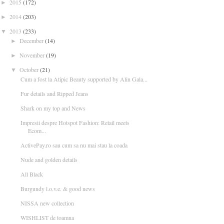
2015
(172)
►
2014
(203)
►
2013
(233)
▼
December
(14)
►
November
(19)
►
October
(21)
▼
Cum a fost la Atipic Beauty supported by Alin Gala...
Fur details and Ripped Jeans
Shark on my top and News
Impresii despre Hotspot Fashion: Retail meets
Ecom...
ActivePay.ro sau cum sa nu mai stau la coada
Nude and golden details
All Black
Burgundy l.o.v.e. & good news
NISSA new collection
WISHLIST de toamna