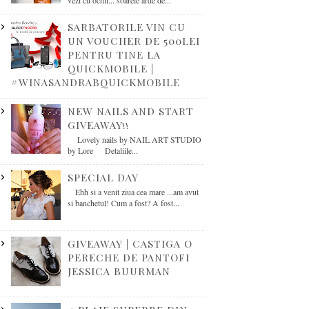
vezi cu ochii... soarele arde de...
SARBATORILE VIN CU
UN VOUCHER DE 500LEI
PENTRU TINE LA
QUICKMOBILE |
#WINASANDRABQUICKMOBILE
NEW NAILS AND START
GIVEAWAY!!
Lovely nails by NAIL ART STUDIO
by Lore Detaliile...
SPECIAL DAY
Ehh si a venit ziua cea mare ...am avut
si banchetul! Cum a fost? A fost...
GIVEAWAY | CASTIGA O
PERECHE DE PANTOFI
JESSICA BUURMAN