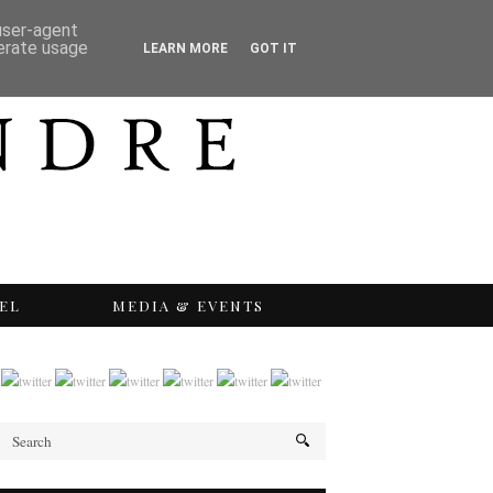
 user-agent
nerate usage
LEARN MORE
GOT IT
EL
MEDIA & EVENTS