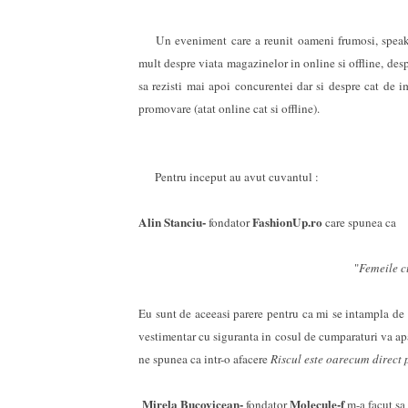
Un eveniment care a reunit oameni frumosi, speaker
mult despre viata magazinelor in online si offline, des
sa rezisti mai apoi concurentei dar si despre cat de 
promovare (atat online cat si offline).
Pentru inceput au avut cuvantul :
Alin Stanciu-
FashionUp.ro
fondator
care spunea ca
"
Femeile 
Eu sunt de aceeasi parere pentru ca mi se intampla de
vestimentar cu siguranta in cosul de cumparaturi va apa
ne spunea ca intr-o afacere
Riscul este oarecum direct 
Mirela Bucovicean-
Molecule-f
fondator
m-a facut s