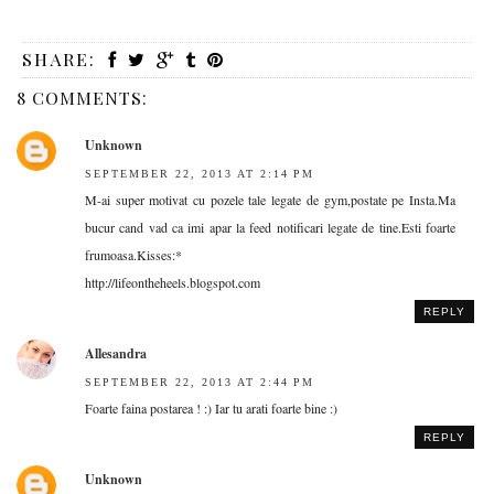
SHARE:
8 COMMENTS:
Unknown
SEPTEMBER 22, 2013 AT 2:14 PM
M-ai super motivat cu pozele tale legate de gym,postate pe Insta.Ma
bucur cand vad ca imi apar la feed notificari legate de tine.Esti foarte
frumoasa.Kisses:*
http://lifeontheheels.blogspot.com
REPLY
Allesandra
SEPTEMBER 22, 2013 AT 2:44 PM
Foarte faina postarea ! :) Iar tu arati foarte bine :)
REPLY
Unknown