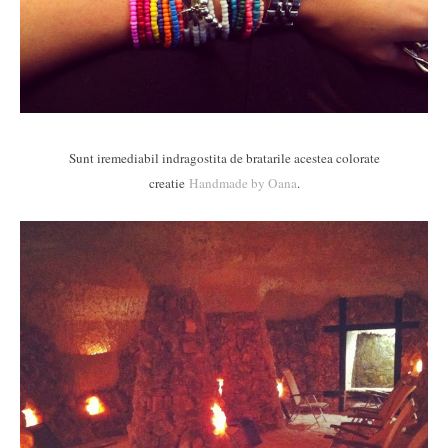
Sunt iremediabil indragostita de bratarile acestea colorate
creatie
Handmade by Oana
.