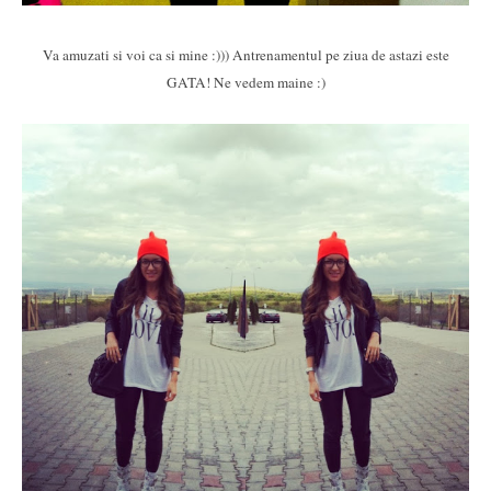
Va amuzati si voi ca si mine :))) Antrenamentul pe ziua de astazi este
GATA! Ne vedem maine :)