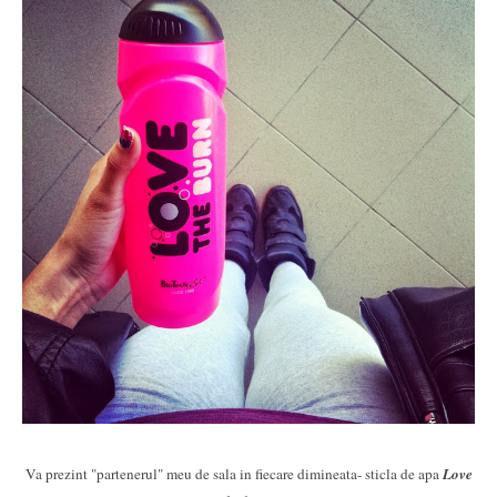
Va prezint "partenerul" meu de sala in fiecare dimineata- sticla de apa
Love