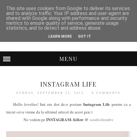
This site uses cookies from Google to deliver its services
and to analyze traffic. Your IP address and user-agent are
shared with Google along with performance and security
metrics to ensure quality of service, generate usage
statistics, and to detect and address abuse.
LEARN MORE
GOT IT
MENU
INSTAGRAM LIFE
SUNDAY, SEPTEMBER 22, 2013
8 COMMENTS
Instagram Life
Hello lovelies! Imi era dor de-o postare
pentru ca a
trecut ceva vreme da la ultimul articol de acest gen:)
INSTAGRAM- follow @
sandrabendre
Ne vedem pe