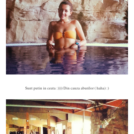
Sunt putin in ceata :)))) Din cauza aburilor ( haha) :)