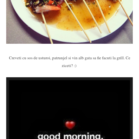
Creveti cu sos de usturoi, patrunjel si vin alb gata sa fie facuti la grill. Ce
ziceti? :)