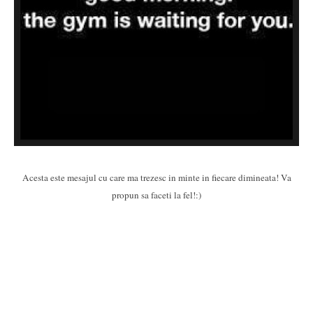
Acesta este mesajul cu care ma trezesc in minte in fiecare dimineata! Va
propun sa faceti la fel!:)