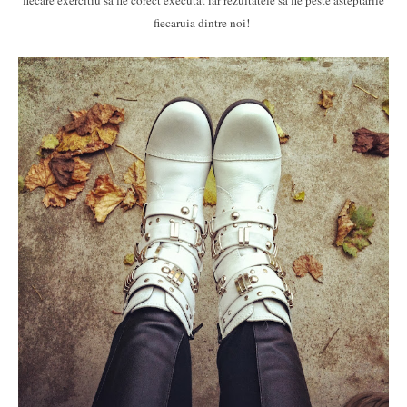
fiecare exercitiu sa fie corect executat iar rezultatele sa fie peste asteptarile
fiecaruia dintre noi!