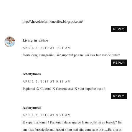
http://chocolatefashioncoffee.blogspot.com/
REPLY
Living_in_aShoe
APRIL 2, 2013 AT 1:51 AM
foarte dragut magazinul, iar suportul pe care l-ai ales tu e atat de dulce!
REPLY
Anonymous
APRIL 2, 2013 AT 9:11 AM
Papionul :X Cuierul :X Camera taaa :X sunt superbe toate !
REPLY
Anonymous
APRIL 2, 2013 AT 9:21 AM
E super papionul ! Papionul ala ar merge la un outfit si cu bretele? Eu
am niste bretele de anul trecut si nu mai stiu cum sa le port....Eu una as