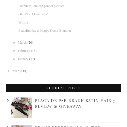
Hidratare...din cap pana-n picioare
Oh BOY, I love neon!
Wishlist
Beautiful day at Happy Decor Boutique
March
(20)
►
February
(13)
►
January
(17)
►
2012
(118)
►
POPULAR POSTS
PLACA DE PAR BRAUN SATIN HAIR 7 |
REVIEW & GIVEAWAY