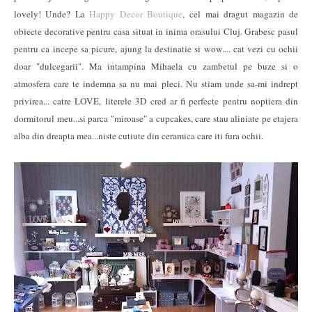
lovely! Unde? La
Happy Decor Boutique
, cel mai dragut magazin de
obiecte decorative pentru casa situat in inima orasului Cluj. Grabesc pasul
pentru ca incepe sa picure, ajung la destinatie si wow.... cat vezi cu ochii
doar "dulcegarii". Ma intampina Mihaela cu zambetul pe buze si o
atmosfera care te indemna sa nu mai pleci. Nu stiam unde sa-mi indrept
privirea... catre LOVE, literele 3D cred ar fi perfecte pentru noptiera din
dormitorul meu...si parca "miroase" a cupcakes, care stau aliniate pe etajera
alba din dreapta mea...niste cutiute din ceramica care iti fura ochii.