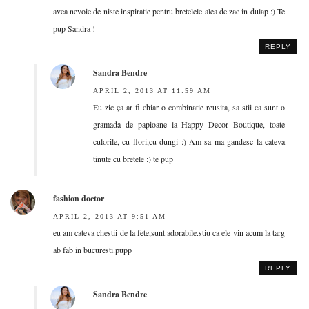
avea nevoie de niste inspiratie pentru bretelele alea de zac in dulap :) Te
pup Sandra !
REPLY
Sandra Bendre
APRIL 2, 2013 AT 11:59 AM
Eu zic ça ar fi chiar o combinatie reusita, sa stii ca sunt o
gramada de papioane la Happy Decor Boutique, toate
culorile, cu flori,cu dungi :) Am sa ma gandesc la cateva
tinute cu bretele :) te pup
fashion doctor
APRIL 2, 2013 AT 9:51 AM
eu am cateva chestii de la fete,sunt adorabile.stiu ca ele vin acum la targ
ab fab in bucuresti.pupp
REPLY
Sandra Bendre