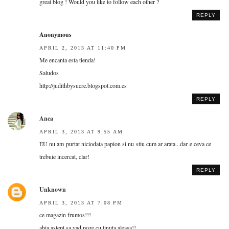
great blog ! Would you like to follow each other ?
REPLY
Anonymous
APRIL 2, 2013 AT 11:40 PM
Me encanta esta tienda!
Saludos
http://judithbysucre.blogspot.com.es
REPLY
Anca
APRIL 3, 2013 AT 9:55 AM
EU nu am purtat niciodata papion si nu stiu cum ar arata...dar e ceva ce
trebuie incercat, clar!
REPLY
Unknown
APRIL 3, 2013 AT 7:08 PM
ce magazin frumos!!!
abia astept sa vad poze cu tinuta aleasa!!