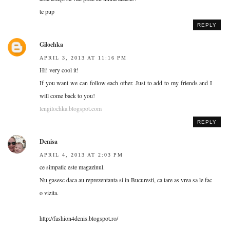
te pup
REPLY
Gilochka
APRIL 3, 2013 AT 11:16 PM
Hi! very cool it!
If you want we can follow each other. Just to add to my friends and I
will come back to you!
lengilochka.blogspot.com
REPLY
Denisa
APRIL 4, 2013 AT 2:03 PM
ce simpatic este magazinul.
Nu gasesc daca au reprezentanta si in Bucuresti, ca tare as vrea sa le fac
o vizita.
http://fashion4denis.blogspot.ro/