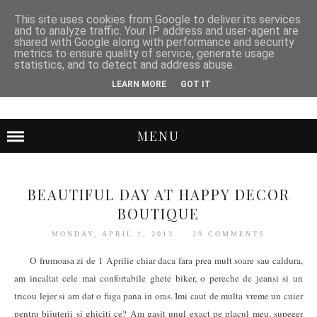
This site uses cookies from Google to deliver its services
and to analyze traffic. Your IP address and user-agent are
shared with Google along with performance and security
metrics to ensure quality of service, generate usage
statistics, and to detect and address abuse.
LEARN MORE
GOT IT
MENU
BEAUTIFUL DAY AT HAPPY DECOR
BOUTIQUE
MONDAY, APRIL 1, 2013
29 COMMENTS
O frumoasa zi de 1 Aprilie chiar daca fara prea mult soare sau caldura,
am incaltat cele mai confortabile ghete biker, o pereche de jeansi si un
tricou lejer si am dat o fuga pana in oras. Imi caut de multa vreme un cuier
pentru bijuterii si ghiciti ce? Am gasit unul exact pe placul meu, supeeer