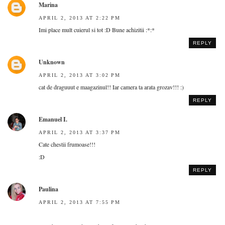
Marina
APRIL 2, 2013 AT 2:22 PM
Imi place mult cuierul si tot :D Bune achizitii :*:*
REPLY
Unknown
APRIL 2, 2013 AT 3:02 PM
cat de draguuut e maagazinul!! Iar camera ta arata grozav!!! :)
REPLY
Emanuel I.
APRIL 2, 2013 AT 3:37 PM
Cate chestii frumoase!!!
:D
REPLY
Paulina
APRIL 2, 2013 AT 7:55 PM