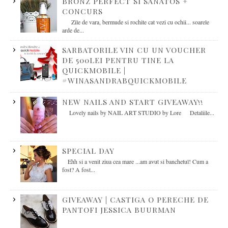
BRONZ PERFECT SI SANATOS +
CONCURS
Zile de vara, bermude si rochite cat vezi cu ochii... soarele
arde de...
SARBATORILE VIN CU UN VOUCHER
DE 500LEI PENTRU TINE LA
QUICKMOBILE |
#WINASANDRABQUICKMOBILE
NEW NAILS AND START GIVEAWAY!!
Lovely nails by NAIL ART STUDIO by Lore Detaliile...
SPECIAL DAY
Ehh si a venit ziua cea mare ...am avut si banchetul! Cum a
fost? A fost...
GIVEAWAY | CASTIGA O PERECHE DE
PANTOFI JESSICA BUURMAN