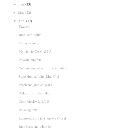
June
(23)
►
May
(23)
►
April
(17)
▼
Feathers
Black and White
Friday evening
My visit to CAMAIEU
Povesti intre fete
Cum mi-am petrecut ziua de nastere
Style Hunt at Iulius Mall Cluj
Peach and gradient jeans
Today ...is my birthday
Color block= L.O.V.E
Relaxing time
Lucrusoare noi in Shop My Closet
Blue heels and white fur