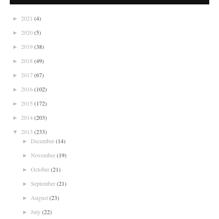
2021
(4)
►
2020
(5)
►
2019
(38)
►
2018
(49)
►
2017
(67)
►
2016
(102)
►
2015
(172)
►
2014
(203)
►
2013
(233)
▼
December
(14)
►
November
(19)
►
October
(21)
►
September
(21)
►
August
(23)
►
July
(22)
►