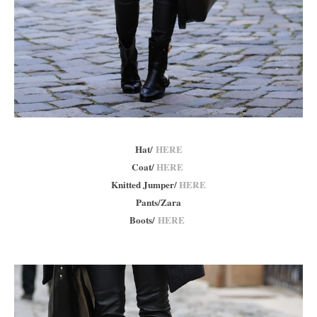
Hat/
HERE
Coat/
HERE
Knitted Jumper/
HERE
Pants/Zara
Boots/
HERE