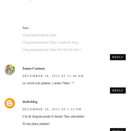
Saci
ChocolateFashionCoffee
ChocolateFashionCoffee Facebook Page
ChocolateFashionCoffee INSTAGRAM!!!
REPLY
Ioana-Carmen
DECEMBER 28, 2013 AT 11:40 AM
ce sweet este palaria :) arata f bine! :*
REPLY
deebsblog
DECEMBER 28, 2013 AT 1:52 PM
Cat de draguta poate fi tinuta! Tare adorabila!
Si imi place palaria!