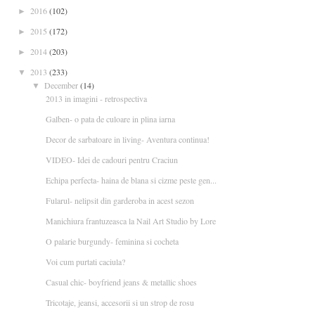
2016
(102)
►
2015
(172)
►
2014
(203)
►
2013
(233)
▼
December
(14)
▼
2013 in imagini - retrospectiva
Galben- o pata de culoare in plina iarna
Decor de sarbatoare in living- Aventura continua!
VIDEO- Idei de cadouri pentru Craciun
Echipa perfecta- haina de blana si cizme peste gen...
Fularul- nelipsit din garderoba in acest sezon
Manichiura frantuzeasca la Nail Art Studio by Lore
O palarie burgundy- feminina si cocheta
Voi cum purtati caciula?
Casual chic- boyfriend jeans & metallic shoes
Tricotaje, jeansi, accesorii si un strop de rosu