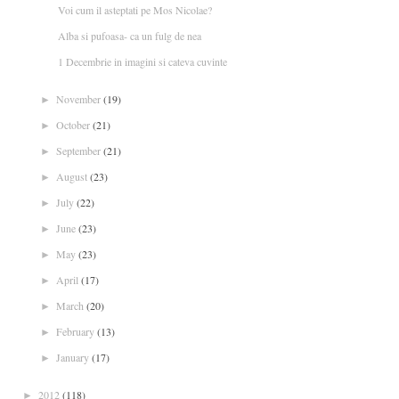
Voi cum il asteptati pe Mos Nicolae?
Alba si pufoasa- ca un fulg de nea
1 Decembrie in imagini si cateva cuvinte
November
(19)
►
October
(21)
►
September
(21)
►
August
(23)
►
July
(22)
►
June
(23)
►
May
(23)
►
April
(17)
►
March
(20)
►
February
(13)
►
January
(17)
►
2012
(118)
►