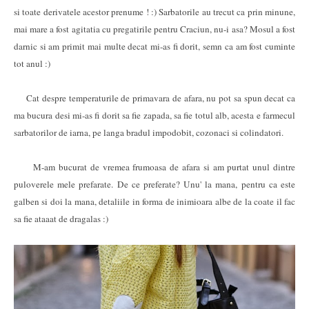
si toate derivatele acestor prenume ! :) Sarbatorile au trecut ca prin minune,
mai mare a fost agitatia cu pregatirile pentru Craciun, nu-i asa? Mosul a fost
darnic si am primit mai multe decat mi-as fi dorit, semn ca am fost cuminte
tot anul :)
Cat despre temperaturile de primavara de afara, nu pot sa spun decat ca
ma bucura desi mi-as fi dorit sa fie zapada, sa fie totul alb, acesta e farmecul
sarbatorilor de iarna, pe langa bradul impodobit, cozonaci si colindatori.
M-am bucurat de vremea frumoasa de afara si am purtat unul dintre
puloverele mele prefarate. De ce preferate? Unu' la mana, pentru ca este
galben si doi la mana, detaliile in forma de inimioara albe de la coate il fac
sa fie ataaat de dragalas :)