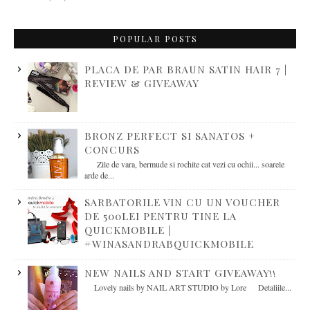
POPULAR POSTS
PLACA DE PAR BRAUN SATIN HAIR 7 |
REVIEW & GIVEAWAY
BRONZ PERFECT SI SANATOS +
CONCURS
Zile de vara, bermude si rochite cat vezi cu ochii... soarele
arde de...
SARBATORILE VIN CU UN VOUCHER
DE 500LEI PENTRU TINE LA
QUICKMOBILE |
#WINASANDRABQUICKMOBILE
NEW NAILS AND START GIVEAWAY!!
Lovely nails by NAIL ART STUDIO by Lore Detaliile...