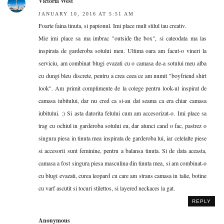
Victoria West
JANUARY 10, 2016 AT 5:51 AM
Foarte faina tinuta, si papionul. Imi place mult stilul tau creativ.
Mie imi place sa ma imbrac "outside the box", si cateodata ma las
inspirata de garderoba sotului meu. Ultima oara am facut-o vineri la
serviciu, am combinat blugi evazati cu o camasa de-a sotului meu alba
cu dungi bleu discrete, pentru a crea ceea ce am numit "boyfriend shirt
look". Am primit complimente de la colege pentru look-ul inspirat de
camasa iubitului, dar nu cred ca si-au dat seama ca era chiar camasa
iubitului. :) Si asta datorita felului cum am accesorizat-o. Imi place sa
trag cu ochiul in garderoba sotului eu, dar atunci cand o fac, pastrez o
singura piesa in tinuta mea inspirata de garderoba lui, iar celelalte piese
si accesorii sunt feminine, pentru a balansa tinuta. Si de data aceasta,
camasa a fost singura piesa masculina din tinuta mea, si am combinat-o
cu blugi evazati, curea leopard cu care am strans camasa in talie, botine
cu varf ascutit si tocuri stilettos, si layered neckaces la gat.
REPLY
Anonymous