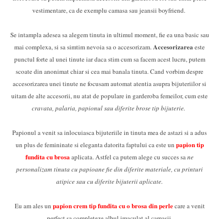
vestimentare, ca de exemplu camasa sau jeansii boyfriend.
Se intampla adesea sa alegem tinuta in ultimul moment, fie ea una basic sau
Accesorizarea
mai complexa, si sa simtim nevoia sa o accesorizam.
este
punctul forte al unei tinute iar daca stim cum sa facem acest lucru, putem
scoate din anonimat chiar si cea mai banala tinuta. Cand vorbim despre
accesorizarea unei tinute ne focusam automat atentia asupra bijuteriilor si
uitam de alte accesorii, nu atat de populare in garderoba femeilor, cum este
cravata, palaria, papionul sau diferite brose tip bijuterie.
Papionul a venit sa inlocuiasca bijuteriile in tinuta mea de astazi si a adus
papion tip
un plus de femininate si eleganta datorita faptului ca este un
fundita cu brosa
aplicata. Astfel ca putem alege cu succes sa
ne
personalizam tinuta cu papioane fie din diferite materiale, cu printuri
atipice sau cu diferite bijuterii aplicate.
papion crem tip fundita cu o brosa din perle
Eu am ales un
care a venit
perfect sa completeze albul imaculat al camasii.