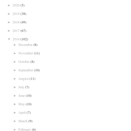
2020
(5)
►
2019
(38)
►
2018
(49)
►
2017
(67)
►
2016
(102)
▼
December
(8)
►
November
(11)
►
October
(8)
►
September
(10)
►
August
(11)
►
July
(7)
►
June
(10)
►
May
(10)
►
April
(7)
►
March
(9)
►
February
(6)
►