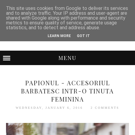
This site uses cookies from Google to deliver its services
and to analyze traffic. Your IP address and user-agent are
shared with Google along with performance and security
metrics to ensure quality of service, generate usage
statistics, and to detect and address abuse.
LEARN MORE
GOT IT
MENU
PAPIONUL - ACCESORIUL
BARBATESC INTR-O TINUTA
FEMININA
WEDNESDAY, JANUARY 6, 2016
2 COMMENTS