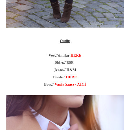
Outfit:
Vest//similar
HERE
Shirt// BSB
Jeans// H&M
Boots//
HERE
Bow//
Vania Szasz - AICI