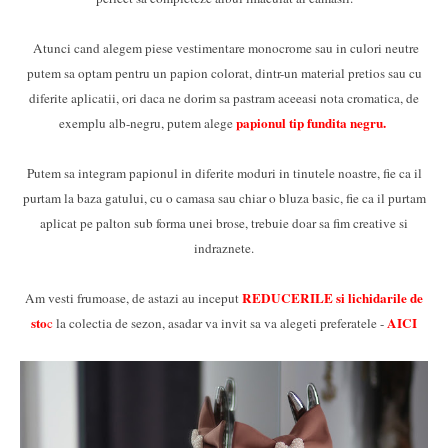
Atunci cand alegem piese vestimentare monocrome sau in culori neutre
putem sa optam pentru un papion colorat, dintr-un material pretios sau cu
diferite aplicatii, ori daca ne dorim sa pastram aceeasi nota cromatica, de
papionul tip fundita negru.
exemplu alb-negru, putem alege
Putem sa integram papionul in diferite moduri in tinutele noastre, fie ca il
purtam la baza gatului, cu o camasa sau chiar o bluza basic, fie ca il purtam
aplicat pe palton sub forma unei brose, trebuie doar sa fim creative si
indraznete.
REDUCERILE si lichidarile de
Am vesti frumoase, de astazi au inceput
sto
AIC
I
c
la colectia de sezon, asadar va invit sa va alegeti preferatele -