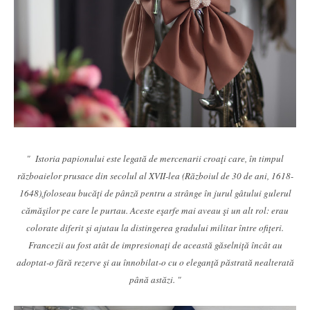
" Istoria papionului este legată de mercenarii croaţi care, în timpul
războaielor prusace din secolul al XVII-lea (Războiul de 30 de ani, 1618-
1648),foloseau bucăţi de pânză pentru a strânge în jurul gâtului gulerul
cămăşilor pe care le purtau. Aceste eşarfe mai aveau şi un alt rol: erau
colorate diferit şi ajutau la distingerea gradului militar între ofiţeri.
Francezii au fost atât de impresionaţi de această găselniţă încât au
adoptat-o fără rezerve şi au înnobilat-o cu o eleganţă păstrată nealterată
până astăzi. "