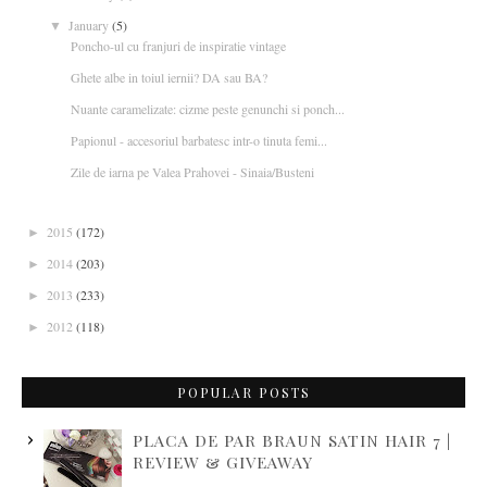
January
(5)
▼
Poncho-ul cu franjuri de inspiratie vintage
Ghete albe in toiul iernii? DA sau BA?
Nuante caramelizate: cizme peste genunchi si ponch...
Papionul - accesoriul barbatesc intr-o tinuta femi...
Zile de iarna pe Valea Prahovei - Sinaia/Busteni
2015
(172)
►
2014
(203)
►
2013
(233)
►
2012
(118)
►
POPULAR POSTS
PLACA DE PAR BRAUN SATIN HAIR 7 |
REVIEW & GIVEAWAY