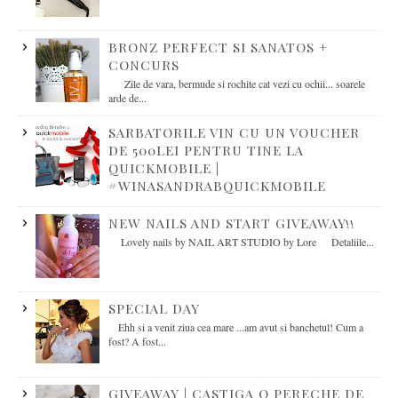
BRONZ PERFECT SI SANATOS +
CONCURS
Zile de vara, bermude si rochite cat vezi cu ochii... soarele
arde de...
SARBATORILE VIN CU UN VOUCHER
DE 500LEI PENTRU TINE LA
QUICKMOBILE |
#WINASANDRABQUICKMOBILE
NEW NAILS AND START GIVEAWAY!!
Lovely nails by NAIL ART STUDIO by Lore Detaliile...
SPECIAL DAY
Ehh si a venit ziua cea mare ...am avut si banchetul! Cum a
fost? A fost...
GIVEAWAY | CASTIGA O PERECHE DE