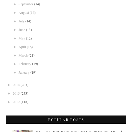
September
(14)
►
August
(16)
►
July
(14)
►
June
(13)
►
May
(12)
►
April
(16)
►
March
(21)
►
February
(19)
►
January
(19)
►
2014
(203)
►
2013
(233)
►
2012
(118)
►
POPULAR POSTS