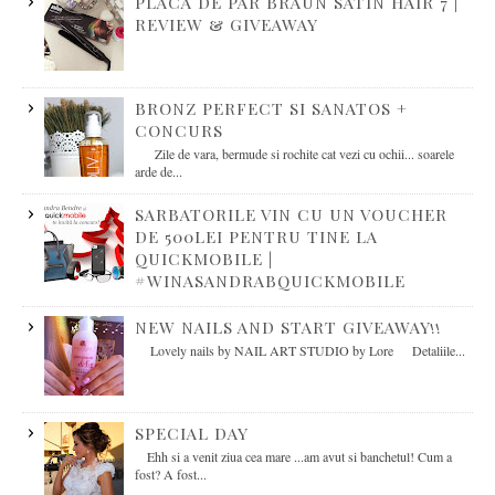
PLACA DE PAR BRAUN SATIN HAIR 7 |
REVIEW & GIVEAWAY
BRONZ PERFECT SI SANATOS +
CONCURS
Zile de vara, bermude si rochite cat vezi cu ochii... soarele
arde de...
SARBATORILE VIN CU UN VOUCHER
DE 500LEI PENTRU TINE LA
QUICKMOBILE |
#WINASANDRABQUICKMOBILE
NEW NAILS AND START GIVEAWAY!!
Lovely nails by NAIL ART STUDIO by Lore Detaliile...
SPECIAL DAY
Ehh si a venit ziua cea mare ...am avut si banchetul! Cum a
fost? A fost...