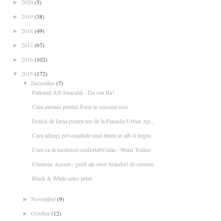
2020
(5)
►
2019
(38)
►
2018
(49)
►
2017
(67)
►
2016
(102)
►
2015
(172)
▼
December
(7)
▼
Paltonul Alb Imaculat - Da sau Ba?
Cum purtam printul floral in sezonul rece
Delicii de Iarna pentru ten de la Panacēa Urban Ap...
Cum adaugi personalitate unei tinute in alb si negru
Cum sa iti modelezi confortabil talia - Waist Trainer
Glamour Accent - genti ale unor branduri de renume
Black & White aztec print
November
(9)
►
October
(12)
►