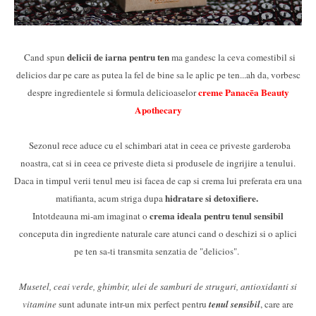
delicii de iarna pentru ten
Cand spun
ma gandesc la ceva comestibil si
delicios dar pe care as putea la fel de bine sa le aplic pe ten...ah da, vorbesc
creme Panacēa Beauty
despre ingredientele si formula delicioaselor
Apothecary
Sezonul rece aduce cu el schimbari atat in ceea ce priveste garderoba
noastra, cat si in ceea ce priveste dieta si produsele de ingrijire a tenului.
Daca in timpul verii tenul meu isi facea de cap si crema lui preferata era una
hidratare si detoxifiere.
matifianta, acum striga dupa
crema ideala pentru tenul sensibil
Intotdeauna mi-am imaginat o
conceputa din ingrediente naturale care atunci cand o deschizi si o aplici
pe ten sa-ti transmita senzatia de "delicios".
Musetel, ceai verde, ghimbir, ulei de samburi de struguri, antioxidanti si
vitamine
sunt adunate intr-un mix perfect pentru
tenul sensibil
, care are