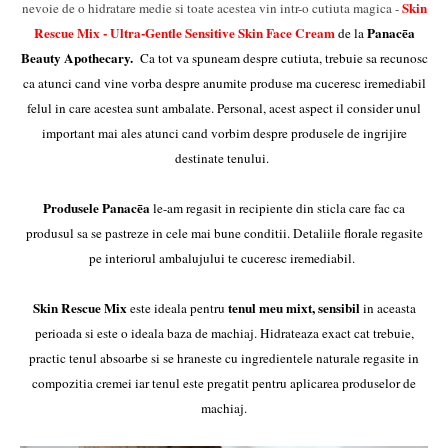
Skin
nevoie de o hidratare medie si toate acestea vin intr-o cutiuta magica -
Rescue Mix - Ultra-Gentle Sensitive Skin Face Cream
Panacēa
de la
Beauty Apothecary.
Ca tot va spuneam despre cutiuta, trebuie sa recunosc
ca atunci cand vine vorba despre anumite produse ma cuceresc iremediabil
felul in care acestea sunt ambalate. Personal, acest aspect il consider unul
important mai ales atunci cand vorbim despre produsele de ingrijire
destinate tenului.
Produsele Panacēa
le-am regasit in recipiente din sticla care fac ca
produsul sa se pastreze in cele mai bune conditii. Detaliile florale regasite
pe interiorul ambalujului te cuceresc iremediabil.
Skin Rescue Mix
tenul meu mixt, sensibil
este ideala pentru
in aceasta
perioada si este o ideala baza de machiaj. Hidrateaza exact cat trebuie,
practic tenul absoarbe si se hraneste cu ingredientele naturale regasite in
compozitia cremei iar tenul este pregatit pentru aplicarea produselor de
machiaj.