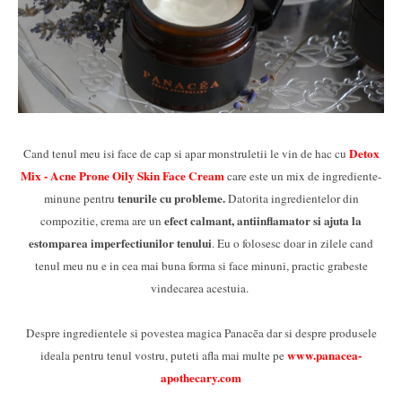
Detox
Cand tenul meu isi face de cap si apar monstruletii le vin de hac cu
Mix - Acne Prone Oily Skin Face Cream
care este un mix de ingrediente-
tenurile cu probleme.
minune pentru
Datorita ingredientelor din
efect calmant, antiinflamator si ajuta la
compozitie, crema are un
estomparea imperfectiunilor tenului
. Eu o folosesc doar in zilele cand
tenul meu nu e in cea mai buna forma si face minuni, practic grabeste
vindecarea acestuia.
Despre ingredientele si povestea magica Panacēa dar si despre produsele
www.panacea-
ideala pentru tenul vostru, puteti afla mai multe pe
apothec
ary.com