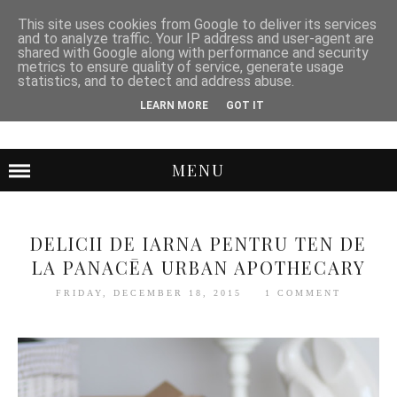
This site uses cookies from Google to deliver its services
and to analyze traffic. Your IP address and user-agent are
shared with Google along with performance and security
metrics to ensure quality of service, generate usage
statistics, and to detect and address abuse.
LEARN MORE
GOT IT
MENU
DELICII DE IARNA PENTRU TEN DE
LA PANACĒA URBAN APOTHECARY
FRIDAY, DECEMBER 18, 2015
1 COMMENT