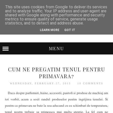
This site uses cookies from Google to deliver its services
and to analyze traffic. Your IP address and user-agent are
shared with Google along with performance and security
metrics to ensure quality of service, generate usage
statistics, and to detect and address abuse.
LEARN MORE
GOT IT
MENU
CUM NE PREGATIM TENUL PENTRU
PRIMAVARA?
WEDNESDAY, FEBRUARY 27, 2013
10 COMMENTS
Daca despre parfumuri, haine, accesorii, pantofi si produse de machiaj am
tot vorbit, acum a sosit randul produselor pentru ingrijirea tenului. Si
pentru ca primavara ne bate la usa aducand cu ea schimbari de temperatura,
tenul nostru trebuie sa primeasca mai multa atentie. La fel cum ne