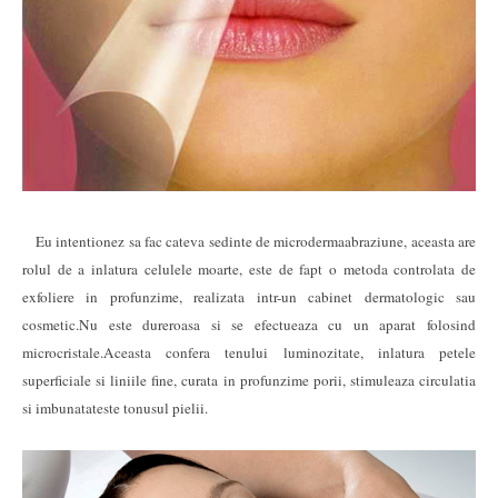
Eu intentionez sa fac cateva sedinte de microdermaabraziune, aceasta are
rolul de a inlatura celulele moarte, este de fapt o metoda controlata de
exfoliere in profunzime, realizata intr-un cabinet dermatologic sau
cosmetic.Nu este dureroasa si se efectueaza cu un aparat folosind
microcristale.Aceasta confera tenului luminozitate, inlatura petele
superficiale si liniile fine, curata in profunzime porii, stimuleaza circulatia
si imbunatateste tonusul pielii.