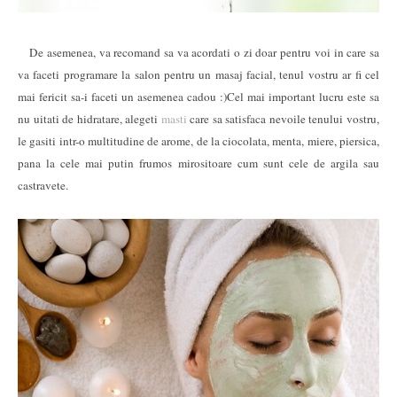
De asemenea, va recomand sa va acordati o zi doar pentru voi in care sa
va faceti programare la salon pentru un masaj facial, tenul vostru ar fi cel
mai fericit sa-i faceti un asemenea cadou :)Cel mai important lucru este sa
nu uitati de hidratare, alegeti
masti
care sa satisfaca nevoile tenului vostru,
le gasiti intr-o multitudine de arome, de la ciocolata, menta, miere, piersica,
pana la cele mai putin frumos mirositoare cum sunt cele de argila sau
castravete.