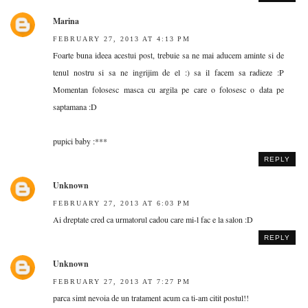
Marina
FEBRUARY 27, 2013 AT 4:13 PM
Foarte buna ideea acestui post, trebuie sa ne mai aducem aminte si de
tenul nostru si sa ne ingrijim de el :) sa il facem sa radieze :P
Momentan folosesc masca cu argila pe care o folosesc o data pe
saptamana :D
pupici baby :***
REPLY
Unknown
FEBRUARY 27, 2013 AT 6:03 PM
Ai dreptate cred ca urmatorul cadou care mi-l fac e la salon :D
REPLY
Unknown
FEBRUARY 27, 2013 AT 7:27 PM
parca simt nevoia de un tratament acum ca ti-am citit postul!!