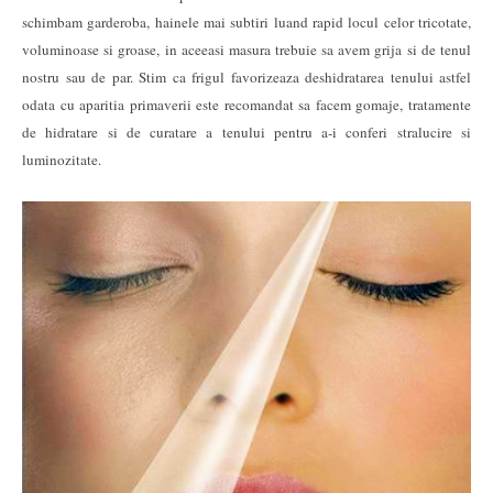
schimbam garderoba, hainele mai subtiri luand rapid locul celor tricotate,
voluminoase si groase, in aceeasi masura trebuie sa avem grija si de tenul
nostru sau de par. Stim ca frigul favorizeaza deshidratarea tenului astfel
odata cu aparitia primaverii este recomandat sa facem gomaje, tratamente
de hidratare si de curatare a tenului pentru a-i conferi stralucire si
luminozitate.