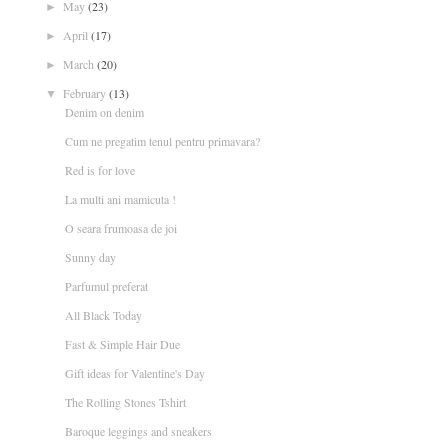
May
(23)
►
April
(17)
►
March
(20)
►
February
(13)
▼
Denim on denim
Cum ne pregatim tenul pentru primavara?
Red is for love
La multi ani mamicuta !
O seara frumoasa de joi
Sunny day
Parfumul preferat
All Black Today
Fast & Simple Hair Due
Gift ideas for Valentine's Day
The Rolling Stones Tshirt
Baroque leggings and sneakers