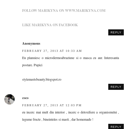
FOLLOW MARIKYNA ON WWW.MARIKYNA.COM
LIKE MARIKYNA ON FACEBOOK
REPLY
Anonymous
FEBRUARY 27, 2013 AT 10:33 AM
Eu planuiesc o microdermoabraziune si o masca cu aur. Interesanta
postare. Pupici
stylemeetsbeauty.blogspot.ro
REPLY
coco
FEBRUARY 27, 2013 AT 12:03 PM
eu incerc mai mult din interior , incerc o detoxifiere a organismului ,
legume fructe , bineinteles si masti , dar homemade !
REPLY