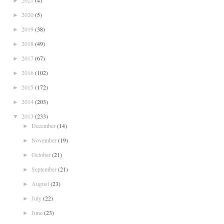
►
2020
(5)
►
2019
(38)
►
2018
(49)
►
2017
(67)
►
2016
(102)
►
2015
(172)
►
2014
(203)
►
2013
(233)
▼
December
(14)
►
November
(19)
►
October
(21)
►
September
(21)
►
August
(23)
►
July
(22)
►
June
(23)
►