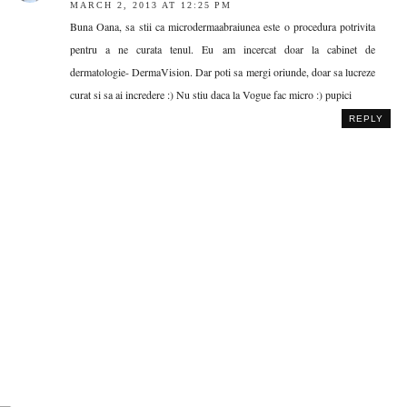
MARCH 2, 2013 AT 12:25 PM
Buna Oana, sa stii ca microdermaabraiunea este o procedura potrivita
pentru a ne curata tenul. Eu am incercat doar la cabinet de
dermatologie- DermaVision. Dar poti sa mergi oriunde, doar sa lucreze
curat si sa ai incredere :) Nu stiu daca la Vogue fac micro :) pupici
REPLY