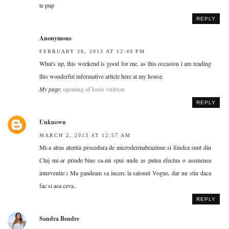
te pup
REPLY
Anonymous
FEBRUARY 28, 2013 AT 12:49 PM
What's up, this weekend is good for me, as this occasion i am reading
this wonderful informative article here at my house.
My page
:
opening of louis vuitton
REPLY
Unknown
MARCH 2, 2013 AT 12:57 AM
Mi-a atras atentia procedura de microdermabraziune si fiindca sunt din
Cluj mi-ar prinde bine sa-mi spui unde as putea efectua o asemenea
interventie:) Ma gandeam sa incerc la salonul Vogue, dar nu stiu daca
fac si asa ceva..
REPLY
Sandra Bendre