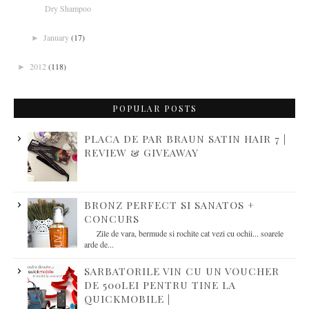
Dry Shampoo
January
(17)
►
2012
(118)
►
POPULAR POSTS
PLACA DE PAR BRAUN SATIN HAIR 7 |
REVIEW & GIVEAWAY
BRONZ PERFECT SI SANATOS +
CONCURS
Zile de vara, bermude si rochite cat vezi cu ochii... soarele
arde de...
SARBATORILE VIN CU UN VOUCHER
DE 500LEI PENTRU TINE LA
QUICKMOBILE |